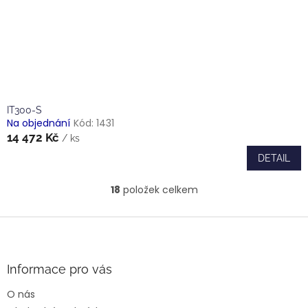
IT300-S
Na objednání
Kód:
1431
14 472 Kč
/ ks
DETAIL
18
položek celkem
O
v
l
Z
á
á
d
p
a
a
Informace pro vás
c
t
í
O nás
í
p