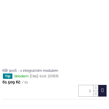
KBI 300S - s integračním modulem
Skladem
(1 ks)
Kód:
2011515
Tip
61 509 Kč
/ ks