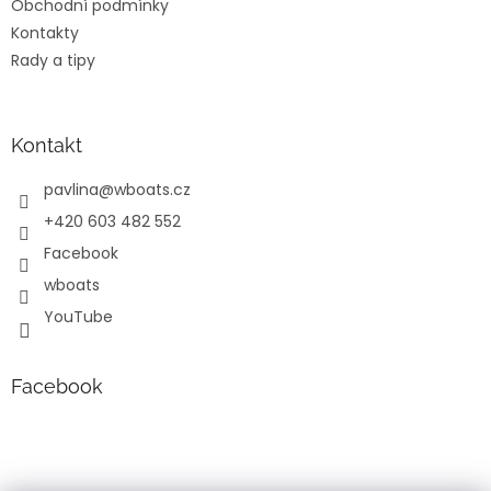
Obchodní podmínky
r
v
Kontakty
k
Rady a tipy
y
v
ý
p
Kontakt
i
s
pavlina
@
wboats.cz
u
+420 603 482 552
Facebook
wboats
YouTube
Facebook