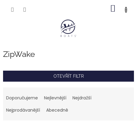
Přejít
NÁKUP
na
obsah
KOŠÍK
ZipWake
OTEVŘÍT FILTR
Ř
a
Doporučujeme
Nejlevnější
Nejdražší
z
e
Nejprodávanější
Abecedně
n
í
V
p
ý