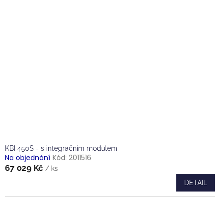
r
p
o
i
d
s
u
p
k
r
t
o
ů
d
u
k
t
ů
KBI 450S - s integračním modulem
Na objednání
Kód:
2011516
67 029 Kč
/ ks
DETAIL