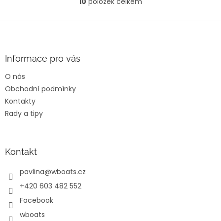
10
položek celkem
O
v
l
Z
á
á
d
p
a
a
Informace pro vás
c
t
í
O nás
í
p
Obchodní podmínky
r
v
Kontakty
k
Rady a tipy
y
v
ý
p
Kontakt
i
s
pavlina
@
wboats.cz
u
+420 603 482 552
Facebook
wboats