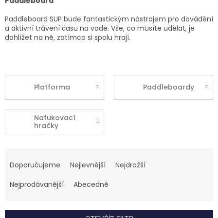
Paddleboard
Paddleboard SUP bude fantastickým nástrojem pro dovádění
a aktivní trávení času na vodě. Vše, co musíte udělat, je
dohlížet na ně, zatímco si spolu hrají.
Platforma
Paddleboardy
Nafukovací
hračky
Ř
a
Doporučujeme
Nejlevnější
Nejdražší
z
e
Nejprodávanější
Abecedně
n
í
p