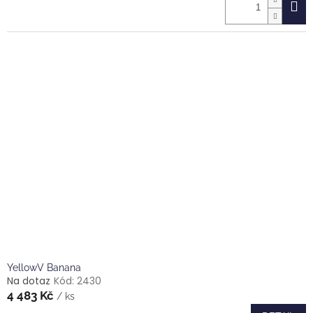
YellowV Banana
Na dotaz
Kód:
2430
4 483 Kč
/ ks