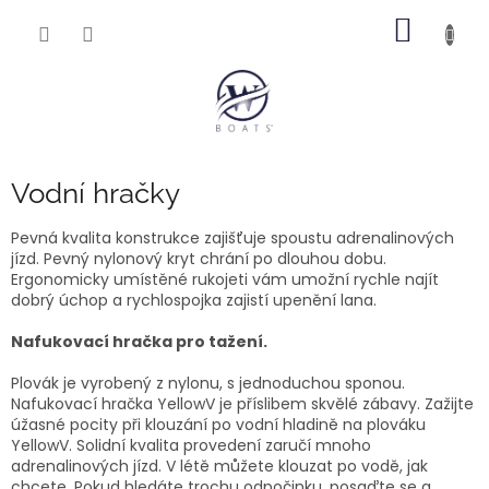
Přejít
NÁKUP
na
obsah
KOŠÍK
Vodní hračky
Pevná kvalita konstrukce zajišťuje spoustu adrenalinových
jízd. Pevný nylonový kryt chrání po dlouhou dobu.
Ergonomicky umístěné rukojeti vám umožní rychle najít
dobrý úchop a rychlospojka zajistí upenění lana.
Nafukovací hračka pro tažení.
Plovák je vyrobený z nylonu, s jednoduchou sponou.
Nafukovací hračka
YellowV je příslibem skvělé zábavy. Zažijte
úžasné pocity při klouzání po vodní hladině na plováku
YellowV. Solidní kvalita provedení zaručí mnoho
adrenalinových jízd. V létě můžete klouzat po vodě, jak
chcete. Pokud hledáte trochu odpočinku, posaďte se a