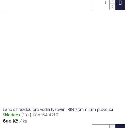
Lano s hrazdou pro vodní lyžování RIN 7,5mm 21m plovoucí
Skladem
(1 ks)
Kód:
64.421.01
690 Kč
/ ks