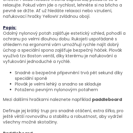
relaxujte. Pokud vám jde o rychlost, lehněte si na břicho a
pevně se držte. Ať už hledáte relaxaci nebo vzrušení,
nafukovací hračky YellowV zvládnou obojí.
Popis:
Odolný nylonový potah zajišťuje estetický vzhled, pohodlí a
ochranu po velmi dlouhou dobu. Rukojeti uspořádané s
ohledem na ergonomii vám umožňují rychle najít dobrý
úchop a speciální spona zajišťuje bezpečný háček. Plovák
využívá tzv Boston ventil, díky kterému je nafukování a
vyfukování jednoduché a rychlé.
Snadné a bezpečné připevnění trvá pět sekund díky
speciální sponě
Plovák je velmi lehký a snadno se skladuje
Potaženo pevným nylonovým potahem
Mezi dalšími hračkami naleznete například
paddleboard
Definuje jej krátký trup pro snadné otáčení, extra šířka, pro
ještě větší rovnováhu a stabilitu a robustnost, aby vydržel
všechny možné skotačiny.