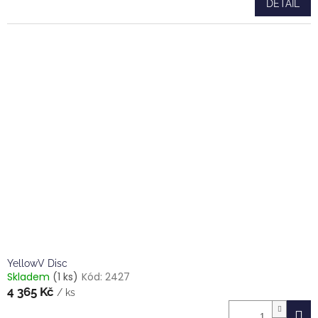
DETAIL
YellowV Disc
Skladem
(1 ks)
Kód:
2427
4 365 Kč
/ ks