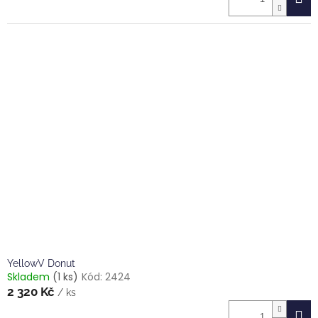
YellowV Donut
Skladem
(1 ks)
Kód:
2424
2 320 Kč
/ ks