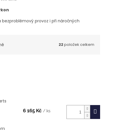
výkon
 a bezproblémový provoz i při náročných
ně
22
položek celkem
arts
6 165 Kč
/ ks
kém