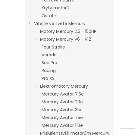
Palivové nádrže
u
Kryty motorů
k
Ostatní
t
Vítejte ve světě Mercury
ů
Motory Mercury 2,5 - 150HP
Motory Mercury V6 - V12
Four Stroke
Verado
Sea Pro
Racing
Pro XS
Elektromotory Mercury
Mercury Avator 7.5e
Mercury Avator 20e
Mercury Avator 35e
Mercury Avator 75e
Mercury Avator 110e
Příslušenství k motorům Mercury