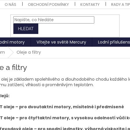
O NÁS
OBCHODNÍ PODMÍNKY
KONTAKTY
RADY A TI
HLEDAT
odní motory
Vítejte ve světě Mercury
Lodní příslušens
rům
Oleje a filtry
e a filtry
ní olej je základem spolehlivého a dlouhodobého chodu každého 
mu zatížení, vlhkosti a proměnlivým teplotám.
lejů:
T oleje – pro dvoutaktní motory, mísitelné i předmísené
T oleje – pro čtyřtaktní motory, s vysokou odolností vůči k
řevodové oleje – pro spodní jednotky, výborná viskozita i