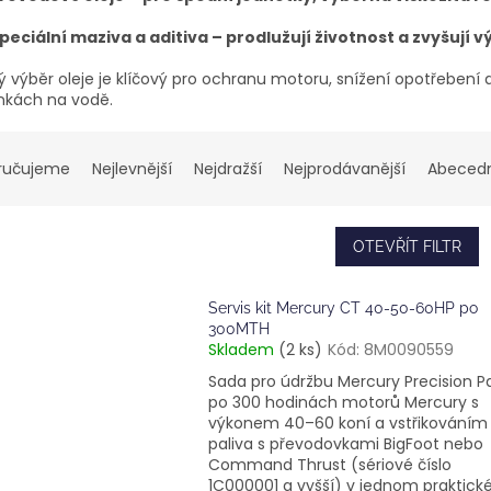
peciální maziva a aditiva – prodlužují životnost a zvyšují 
ý výběr oleje je klíčový pro ochranu motoru, snížení opotřebení
kách na vodě.
ručujeme
Nejlevnější
Nejdražší
Nejprodávanější
Abeced
OTEVŘÍT FILTR
Servis kit Mercury CT 40-50-60HP po
300MTH
Skladem
(2 ks)
Kód:
8M0090559
Sada pro údržbu Mercury Precision P
po 300 hodinách motorů Mercury s
výkonem 40–60 koní a vstřikováním
paliva s převodovkami BigFoot nebo
Command Thrust (sériové číslo
1C000001 a vyšší) v jednom praktic