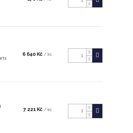
6 640 Kč
/ ks
arts
H
7 221 Kč
/ ks