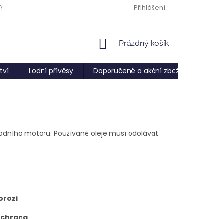
PY
Přihlášení
NÁKUPNÍ
Prázdný košík
KOŠÍK
tví
Lodní přívěsy
Doporučené a akční zboží
Služ
lodního motoru. Používané oleje musí odolávat
orozi
 ochrana