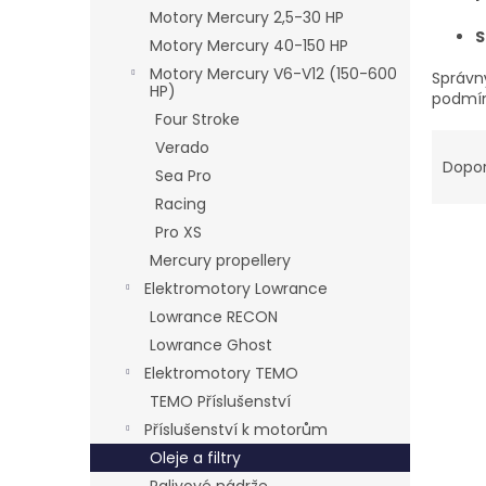
n
Motory Mercury 2,5-30 HP
e
S
Motory Mercury 40-150 HP
l
Motory Mercury V6-V12 (150-600
Správn
HP)
podmín
Four Stroke
Ř
Verado
a
Dopo
Sea Pro
z
Racing
e
Pro XS
n
í
Mercury propellery
p
Elektromotory Lowrance
V
r
ý
Lowrance RECON
o
p
Lowrance Ghost
d
i
Elektromotory TEMO
u
s
k
TEMO Příslušenství
p
t
Příslušenství k motorům
r
ů
Oleje a filtry
o
d