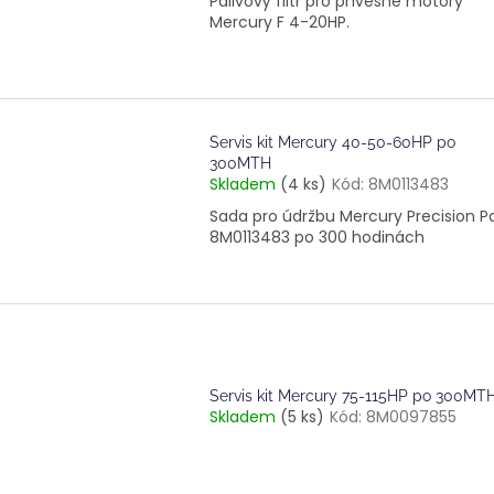
Palivový filtr pro přívěsné motory
Mercury F 4-20HP.
Servis kit Mercury 40-50-60HP po
300MTH
Skladem
(4 ks)
Kód:
8M0113483
Sada pro údržbu Mercury Precision P
8M0113483 po 300 hodinách
Servis kit Mercury 75-115HP po 300MT
Skladem
(5 ks)
Kód:
8M0097855