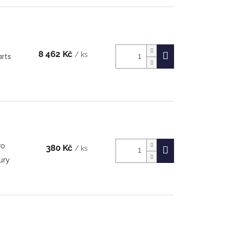
8 462 Kč
/ ks
arts
ro
380 Kč
/ ks
ury