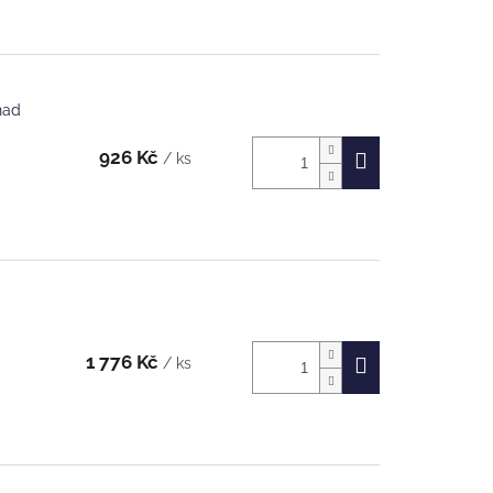
nad
926 Kč
/ ks
1 776 Kč
/ ks