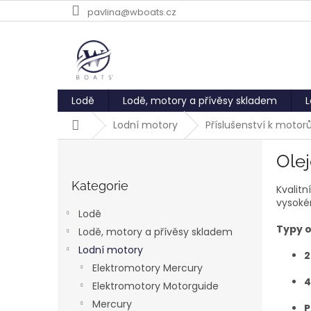
Přejít
pavlina@wboats.cz
na
obsah
Lodě
Lodě, motory a přívěsy skladem
L
Domů
Lodní motory
Příslušenství k moto
P
Olej
o
Přeskočit
s
kategorie
Kategorie
Kvalit
t
vysoké
r
Lodě
a
Typy o
Lodě, motory a přívěsy skladem
n
Lodní motory
n
2
í
Elektromotory Mercury
4
p
Elektromotory Motorguide
a
Mercury
P