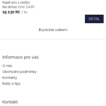
Kajak pro 1 osobu
Na dotaz
Kód:
2439
19 230 Kč
/ ks
DETAIL
3
položek celkem
O
v
l
Z
á
á
d
p
a
a
Informace pro vás
c
t
í
O nás
í
p
Obchodní podmínky
r
v
Kontakty
k
Rady a tipy
y
v
ý
p
Kontakt
i