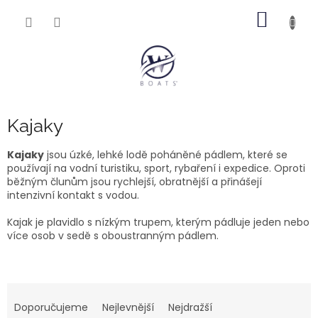
Přejít
NÁKUP
na
obsah
KOŠÍK
Kajaky
Kajaky
jsou úzké, lehké lodě poháněné pádlem, které se
používají na vodní turistiku, sport, rybaření i expedice. Oproti
běžným člunům jsou rychlejší, obratnější a přinášejí
intenzivní kontakt s vodou.
Kajak je plavidlo s nízkým trupem, kterým pádluje jeden nebo
více osob v sedě s oboustranným pádlem.
Ř
a
Doporučujeme
Nejlevnější
Nejdražší