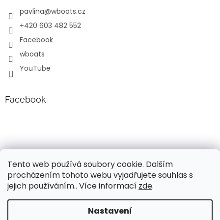
s
pavlina
@
wboats.cz
u
+420 603 482 552
Facebook
wboats
YouTube
Facebook
Tento web používá soubory cookie. Dalším
procházením tohoto webu vyjadřujete souhlas s
jejich používáním.. Více informací
zde
.
Vytvořil Shoptet
Nastavení