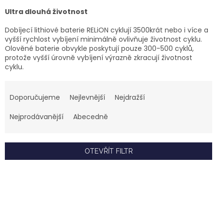
Ultra dlouhá životnost
Dobíjecí lithiové baterie RELiON cyklují 3500krát nebo i více a
vyšší rychlost vybíjení minimálně ovlivňuje životnost cyklu.
Olověné baterie obvykle poskytují pouze 300-500 cyklů,
protože vyšší úrovně vybíjení výrazně zkracují životnost
cyklu.
Ř
a
Doporučujeme
Nejlevnější
Nejdražší
z
e
Nejprodávanější
Abecedně
n
í
p
OTEVŘÍT FILTR
r
o
V
d
ý
u
p
k
i
t
s