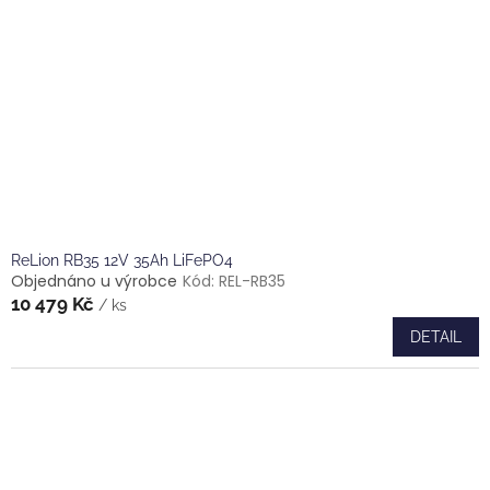
ů
p
r
o
d
u
k
t
ů
ReLion RB35 12V 35Ah LiFePO4
Objednáno u výrobce
Kód:
REL-RB35
10 479 Kč
/ ks
DETAIL