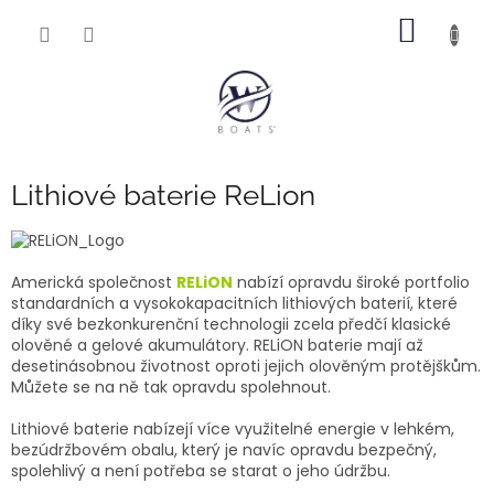
Přejít
NÁKUP
na
obsah
KOŠÍK
Lithiové baterie ReLion
Americká společnost
RELiON
nabízí opravdu široké portfolio
standardních a vysokokapacitních lithiových baterií, které
díky své bezkonkurenční technologii zcela předčí klasické
olověné a gelové akumulátory. RELiON baterie mají až
desetinásobnou životnost oproti jejich olověným protějškům.
Můžete se na ně tak opravdu spolehnout.
Lithiové baterie nabízejí více využitelné energie v lehkém,
bezúdržbovém obalu, který je navíc opravdu bezpečný,
spolehlivý a není potřeba se starat o jeho údržbu.