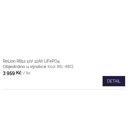
ReLion RB12 12V 12Ah LiFePO4
Objednáno u výrobce
Kód:
REL-RB12
3 959 Kč
/ ks
DETAIL