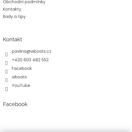
Obchodní podmínky
r
v
Kontakty
k
Rady a tipy
y
v
ý
p
Kontakt
i
s
pavlina
@
wboats.cz
u
+420 603 482 552
Facebook
wboats
YouTube
Facebook