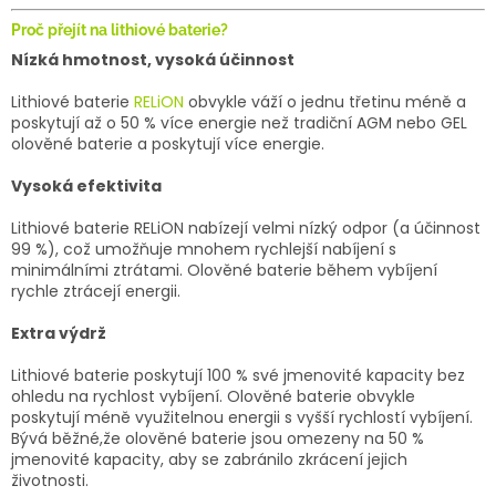
Proč přejít na lithiové baterie?
Nízká hmotnost, vysoká účinnost
Lithiové baterie
RELiON
obvykle váží o jednu třetinu méně a
poskytují až o 50 % více energie než tradiční AGM nebo GEL
olověné baterie a poskytují více energie.
Vysoká efektivita
Lithiové baterie RELiON nabízejí velmi nízký odpor (a účinnost
99 %), což umožňuje mnohem rychlejší nabíjení s
minimálními ztrátami. Olověné baterie během vybíjení
rychle ztrácejí energii.
Extra výdrž
Lithiové baterie poskytují 100 % své jmenovité kapacity bez
ohledu na rychlost vybíjení. Olověné baterie obvykle
poskytují méně využitelnou energii s vyšší rychlostí vybíjení.
Bývá běžné,že olověné baterie jsou omezeny na 50 %
jmenovité kapacity, aby se zabránilo zkrácení jejich
životnosti.