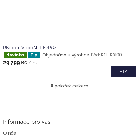
RB100 12V 100Ah LiFePO4
Objednáno u výrobce
Kód:
REL-RB100
Novinka
Tip
29 799 Kč
/ ks
DETAIL
8
položek celkem
O
v
l
Z
á
á
d
p
a
a
Informace pro vás
c
t
í
O nás
í
p