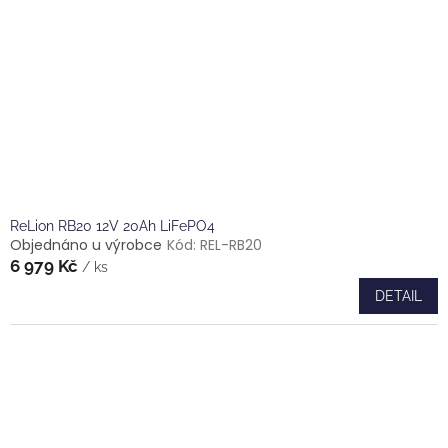
ReLion RB20 12V 20Ah LiFePO4
Objednáno u výrobce
Kód:
REL-RB20
6 979 Kč
/ ks
DETAIL