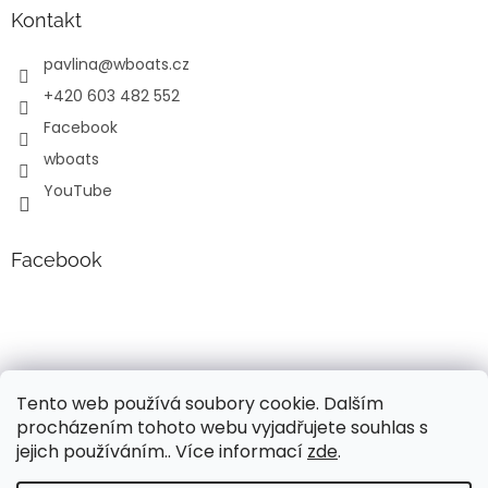
p
Kontakt
i
s
pavlina
@
wboats.cz
u
+420 603 482 552
Facebook
wboats
YouTube
Facebook
Tento web používá soubory cookie. Dalším
procházením tohoto webu vyjadřujete souhlas s
jejich používáním.. Více informací
zde
.