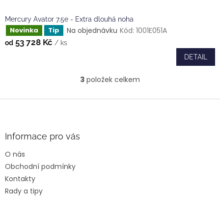
Mercury Avator 7.5e - Extra dlouhá noha
Na objednávku
Kód:
1001E051A
Novinka
Tip
53 728 Kč
od
/ ks
DETAIL
3
položek celkem
O
v
l
Z
á
á
d
p
a
a
Informace pro vás
c
t
í
O nás
í
p
Obchodní podmínky
r
v
Kontakty
k
Rady a tipy
y
v
ý