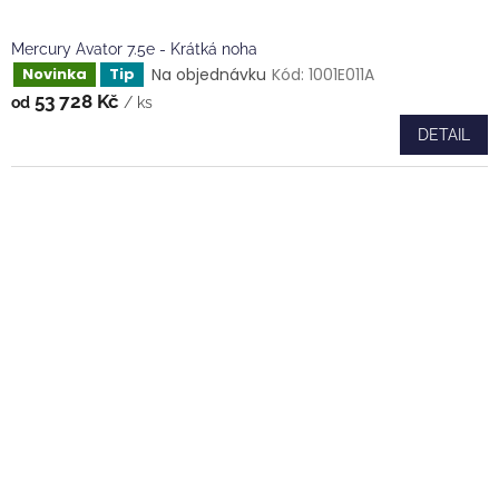
Mercury Avator 7.5e - Krátká noha
Na objednávku
Kód:
1001E011A
Novinka
Tip
53 728 Kč
od
/ ks
DETAIL