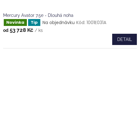
Mercury Avator 7.5e - Dlouhá noha
Na objednávku
Kód:
1001E031A
Novinka
Tip
53 728 Kč
od
/ ks
DETAIL