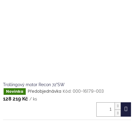
k
i
t
s
ů
p
r
o
d
u
k
t
ů
Trollingový motor Recon 72"SW
Předobjednávka
Kód:
000-16179-003
Novinka
128 219 Kč
/ ks