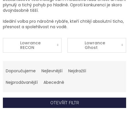
plynulý a tichý pohyb po hladině. Oproti konkurenci je skoro
dvojnásobně tišší.
Ideální volba pro náročné rybáře, kteří chtějí absolutní ticho,
přesnost a spolehlivost na vodě.
Lowrance
Lowrance
RECON
Ghost
Ř
a
Doporučujeme
Nejlevnější
Nejdražší
z
e
Nejprodávanější
Abecedně
n
í
p
OTEVŘÍT FILTR
r
o
V
d
ý
u
p