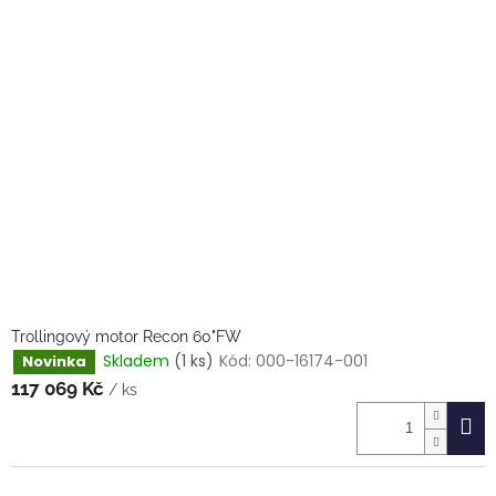
Trollingový motor Recon 60"FW
Skladem
(1 ks)
Kód:
000-16174-001
Novinka
117 069 Kč
/ ks