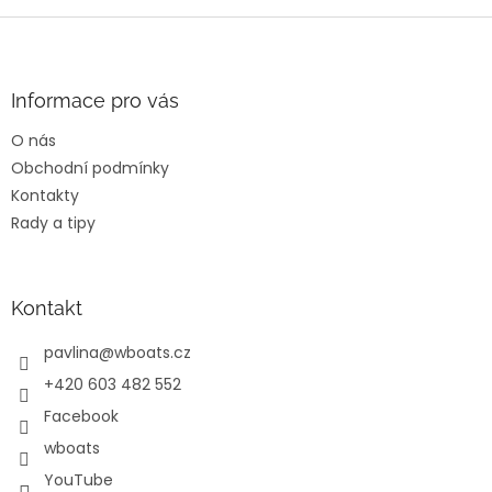
v
l
Z
á
á
d
p
a
a
Informace pro vás
c
t
í
O nás
í
p
Obchodní podmínky
r
v
Kontakty
k
Rady a tipy
y
v
ý
p
Kontakt
i
s
pavlina
@
wboats.cz
u
+420 603 482 552
Facebook
wboats
YouTube