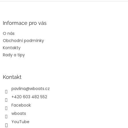
Z
á
p
a
Informace pro vás
t
O nás
í
Obchodní podmínky
Kontakty
Rady a tipy
Kontakt
pavlina
@
wboats.cz
+420 603 482 552
Facebook
wboats
YouTube