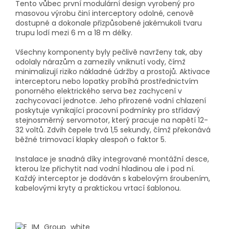
Tento vůbec první modulární design vyrobený pro
masovou výrobu činí interceptory odolné, cenově
dostupné a dokonale přizpůsobené jakémukoli tvaru
trupu lodí mezi 6 m a 18 m délky.
Všechny komponenty byly pečlivě navrženy tak, aby
odolaly nárazům a zamezily vniknutí vody, čímž
minimalizují riziko nákladné údržby a prostojů. Aktivace
interceptoru nebo lopatky probíhá prostřednictvím
ponorného elektrického serva bez zachycení v
zachycovací jednotce. Jeho přirozené vodní chlazení
poskytuje vynikající pracovní podmínky pro střídavý
stejnosměrný servomotor, který pracuje na napětí 12-
32 voltů. Zdvih čepele trvá 1,5 sekundy, čímž překonává
běžné trimovací klapky alespoň o faktor 5.
Instalace je snadná díky integrované montážní desce,
kterou lze přichytit nad vodní hladinou ale i pod ní.
Každý interceptor je dodáván s kabelovým šroubením,
kabelovými kryty a praktickou vrtací šablonou.