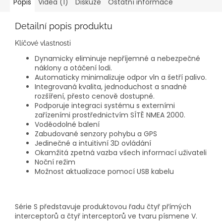
Popis
Videa (1)
Diskuze
Ostatní informace
Detailní popis produktu
Klíčové vlastnosti
Dynamicky eliminuje nepříjemné a nebezpečné
náklony a otáčení lodi.
Automaticky minimalizuje odpor vln a šetří palivo.
Integrovaná kvalita, jednoduchost a snadné
rozšíření, přesto cenově dostupné.
Podporuje integraci systému s externími
zařízeními prostřednictvím SÍTĚ NMEA 2000.
Voděodolné balení
Zabudované senzory pohybu a GPS
Jedinečné a intuitivní 3D ovládání
Okamžitá zpetná vazba všech informací uživateli
Noční režim
Možnost aktualizace pomocí USB kabelu
Série S představuje produktovou řadu čtyř přímých
interceptorů a čtyř interceptorů ve tvaru písmene V.