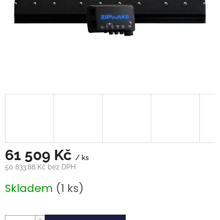
61 509 Kč
/ ks
50 833,88 Kč bez DPH
Měrná
Skladem
(1 ks)
cena: