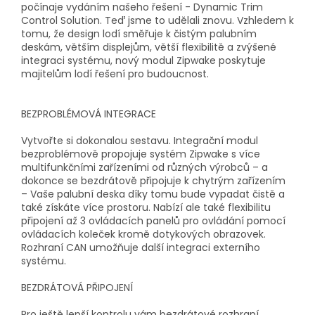
počínaje vydáním našeho řešení - Dynamic Trim
Control Solution. Teď jsme to udělali znovu. Vzhledem k
tomu, že design lodí směřuje k čistým palubním
deskám, větším displejům, větší flexibilitě a zvýšené
integraci systému, nový modul Zipwake poskytuje
majitelům lodí řešení pro budoucnost.
BEZPROBLÉMOVÁ INTEGRACE
Vytvořte si dokonalou sestavu. Integrační modul
bezproblémově propojuje systém Zipwake s více
multifunkčními zařízeními od různých výrobců – a
dokonce se bezdrátově připojuje k chytrým zařízením
– Vaše palubní deska díky tomu bude vypadat čistě a
také získáte více prostoru. Nabízí ale také flexibilitu
připojení až 3 ovládacích panelů pro ovládání pomocí
ovládacích koleček kromě dotykových obrazovek.
Rozhraní CAN umožňuje další integraci externího
systému.
BEZDRÁTOVÁ PŘIPOJENÍ
Pro ještě lepší kontrolu vám bezdrátové rozhraní