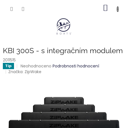
Přejít
NÁKUP
na
obsah
KOŠÍK
KBI 300S - s integračním modulem
2011515
Průměrné
Neohodnoceno
Podrobnosti hodnocení
Tip
hodnocení
Značka:
ZipWake
produktu
je
0,0
z
5
hvězdiček.