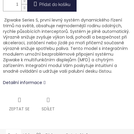
Přidat do košíku
Zipwake Series S, první levný systém dynamického řízení
trimů na světě, obsahuje nejmodernější rodinu odolných,
rychle působících interceptorů. Systém je plně automatický.
Výrazně snižuje zvyšuje výkon lodi, pohodlí a bezpečnost při
akceleraci, zatáčení nebo jízdě po moři přičemž současně
výrazně snižuje spotřebu paliva. Tento model s integračním
modulem umožní bezproblémové připojení systému
Zipwake k multifunkčním displejům (MFD) a chytrým
zařízením. Integrační modul Vám poskytuje intuitivní a
snadné ovládání a udržuje vaši palubní desku čistou.
Detailní informace
ZEPTAT SE
SDÍLET