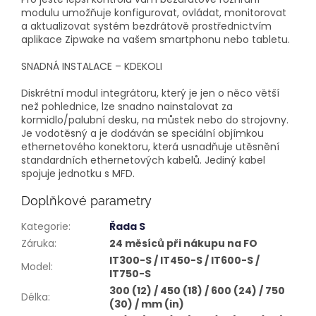
modulu umožňuje konfigurovat, ovládat, monitorovat
a aktualizovat systém bezdrátově prostřednictvím
aplikace Zipwake na vašem smartphonu nebo tabletu.
SNADNÁ INSTALACE – KDEKOLI
Diskrétní modul integrátoru, který je jen o něco větší
než pohlednice, lze snadno nainstalovat za
kormidlo/palubní desku, na můstek nebo do strojovny.
Je vodotěsný a je dodáván se speciální objímkou ​​
ethernetového konektoru, která usnadňuje utěsnění
standardních ethernetových kabelů. Jediný kabel
spojuje jednotku s MFD.
Doplňkové parametry
Kategorie
:
Řada S
Záruka
:
24 měsíců při nákupu na FO
IT300-S / IT450-S / IT600-S /
Model
:
IT750-S
300 (12) / 450 (18) / 600 (24) / 750
Délka
:
(30) / mm (in)