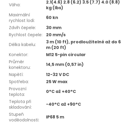
2.1(4.6) 2.8 (6.2) 3.5 (7.7) 4.0 (8.8)
Váha
:
kg (lbs)
Maximální
60 kn
rychlost lodi
:
Zdvih čepele
:
30 mm
Rychlost čepele
:
20 mm/s
3 m (10 ft), prodloužitelné až do 6
Délka kabelu
:
m (20 ft)
Konektor
:
M12 5-pin circular
Průměr
14,5 mm (0,57 in)
konektoru
:
Napětí
:
12-32 V DC
Spotřeba
:
25 W max
Provozní
0°C až +40°C
teplota
:
Teplota při
-40°C až +90°C
skladování
:
Stupeň
IP68 5 m
voděodolnosti
: