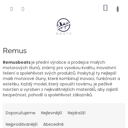
Přejít
NÁKUP
na
obsah
KOŠÍK
Remus
Remusboats
je přední výrobce a prodejce malých
motorových člunů, známý pro vysokou kvalitu, inovativní
řešení a spolehlivost svých produktů. Poskytují ty nejlepší
malé motorové čluny, které kombinují inovaci, funkčnost a
estetiku. Každý model, který opouští továrnu, je pečlivě
navržen a vyroben z nejkvalitnějších materiálů, aby zajistil
bezpečnost, pohodlí a spolehlivost zákazníků.
Ř
a
Doporučujeme
Nejlevnější
Nejdražší
z
e
Nejprodávanější
Abecedně