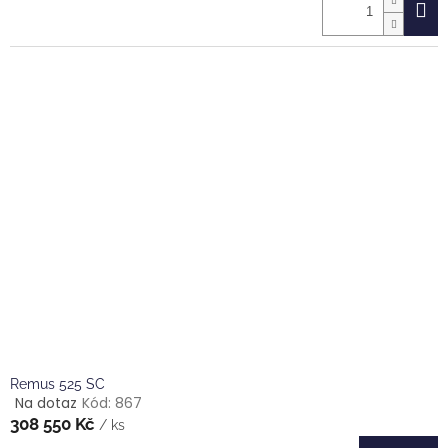
je
5,0
z
5
hvězdiček.
Remus 525 SC
Na dotaz
Kód:
867
Průměrné
308 550 Kč
hodnocení
/ ks
produktu