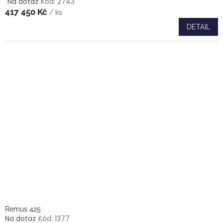
Na dotaz
Kód:
2743
Průměrné
417 450 Kč
hodnocení
/ ks
produktu
DETAIL
je
5,0
z
5
hvězdiček.
Remus 425
Na dotaz
Kód:
1377