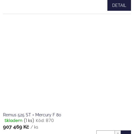
DETAIL
Remus 525 ST + Mercury F 80
Skladem
(1 ks)
Kód:
870
Průměrné
907 469 Kč
hodnocení
/ ks
produktu