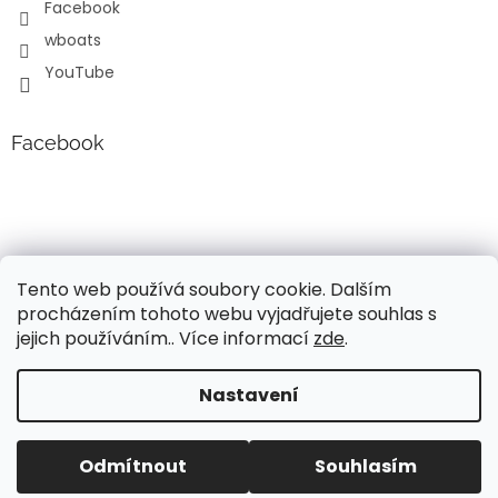
Facebook
wboats
YouTube
Facebook
Tento web používá soubory cookie. Dalším
procházením tohoto webu vyjadřujete souhlas s
jejich používáním.. Více informací
zde
.
Vytvořil Shoptet
Nastavení
Vážení, v současné době probíhá úprava cen a popisů
lodních motorů Mercury!!! Pro aktuální informace o
Copyright 2026
Wavy boats s.r.o.
. Všechna práva
současných cenách, nás neváhejte kontaktovat. Děkujeme
Odmítnout
Souhlasím
vyhrazena.
za pochopení, Váš tým Wavy Boats s.r.o.