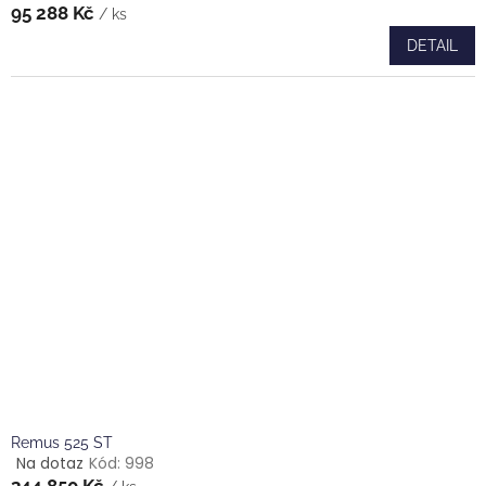
95 288 Kč
/ ks
DETAIL
Remus 525 ST
Na dotaz
Kód:
998
Průměrné
344 850 Kč