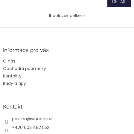
DETAIL
je
5,0
6
položek celkem
z
O
5
v
hvězdiček.
l
Z
á
á
d
p
a
a
Informace pro vás
c
t
í
O nás
í
p
Obchodní podmínky
r
v
Kontakty
k
Rady a tipy
y
v
ý
p
Kontakt
i
s
pavlina
@
wboats.cz
u
+420 603 482 552