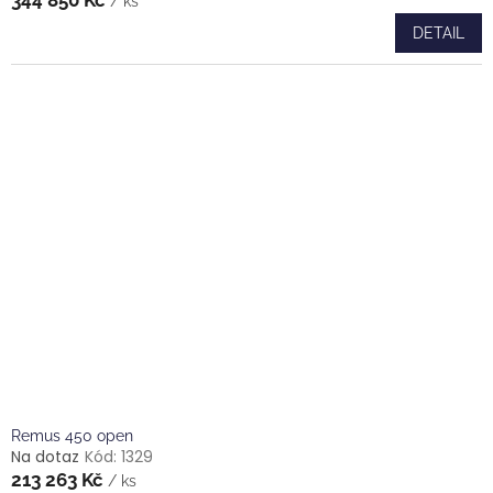
hodnocení
/ ks
produktu
DETAIL
je
5,0
z
5
hvězdiček.
Remus 450 open
Na dotaz
Kód:
1329
213 263 Kč
/ ks