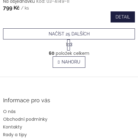
Na objednávku
Kód:
03-4149-11
799 Kč
/ ks
DETAIL
NAČÍST 25 DALŠÍCH
S
1
3
t
O
r
60
položek celkem
v
á
l
NAHORU
n
á
k
o
d
v
Z
a
á
c
á
n
í
p
í
p
a
Informace pro vás
r
t
v
O nás
í
k
Obchodní podmínky
y
v
Kontakty
ý
Rady a tipy