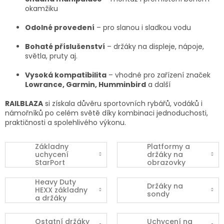
okamžiku
Odolné provedení
– pro slanou i sladkou vodu
Bohaté příslušenství
– držáky na displeje, nápoje,
světla, pruty aj.
Vysoká kompatibilita
– vhodné pro zařízení značek
Lowrance, Garmin, Humminbird
a další
RAILBLAZA
si získala důvěru sportovních rybářů, vodáků i
námořníků po celém světě díky kombinaci jednoduchosti,
praktičnosti a spolehlivého výkonu.
Základny
Platformy a
uchycení
držáky na
StarPort
obrazovky
Heavy Duty
Držáky na
HEXX základny
sondy
a držáky
Ostatní držáky
Uchycení na