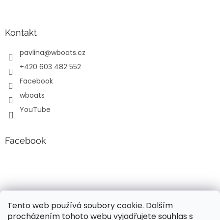
p
i
s
u
Kontakt
pavlina
@
wboats.cz
+420 603 482 552
Facebook
wboats
YouTube
Facebook
Tento web používá soubory cookie. Dalším
procházením tohoto webu vyjadřujete souhlas s