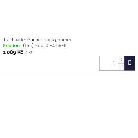
k
t
ů
TracLoader Gunnel Track 500mm
Skladem
(1 ks)
Kód:
01-4155-11
1 089 Kč
/ ks