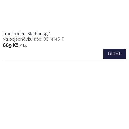
TracLoader -StarPort 45°
Na objednávku
Kód:
03-4145-11
669 Kč
/ ks
DETAIL