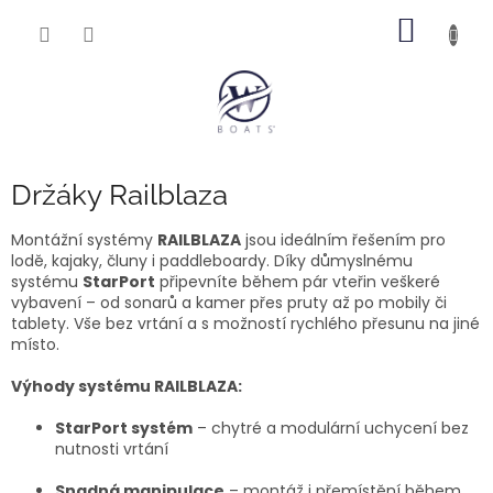
Přejít
NÁKUP
na
obsah
KOŠÍK
Držáky Railblaza
Montážní systémy
RAILBLAZA
jsou ideálním řešením pro
lodě, kajaky, čluny i paddleboardy. Díky důmyslnému
systému
StarPort
připevníte během pár vteřin veškeré
vybavení – od sonarů a kamer přes pruty až po mobily či
tablety. Vše bez vrtání a s možností rychlého přesunu na jiné
místo.
Výhody systému RAILBLAZA:
StarPort systém
– chytré a modulární uchycení bez
nutnosti vrtání
Snadná manipulace
– montáž i přemístění během