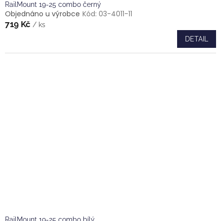
RailMount 19-25 combo černý
Objednáno u výrobce
Kód:
03-4011-11
719 Kč
/ ks
DETAIL
RailMount 19-25 combo bílý