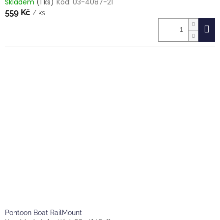
Skladem
(1 ks)
Kód:
03-4087-21
559 Kč
/ ks
Pontoon Boat RailMount