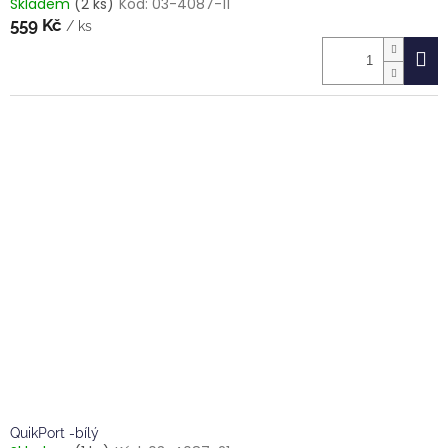
Skladem
(2 ks)
Kód:
03-4087-11
559 Kč
/ ks
QuikPort -bílý