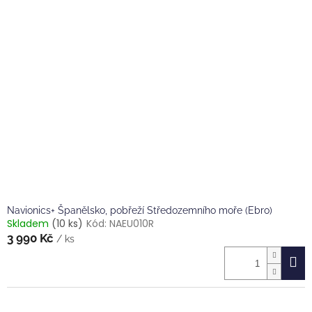
Navionics+ Španělsko, pobřeží Středozemního moře (Ebro)
Skladem
(10 ks)
Kód:
NAEU010R
3 990 Kč
/ ks