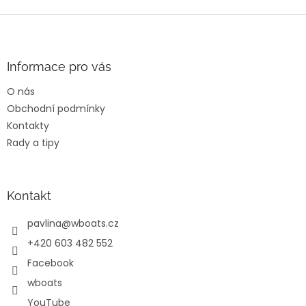
v
l
Z
á
á
d
p
a
a
Informace pro vás
c
t
í
O nás
í
p
Obchodní podmínky
r
v
Kontakty
k
Rady a tipy
y
v
ý
p
Kontakt
i
s
pavlina
@
wboats.cz
u
+420 603 482 552
Facebook
wboats
YouTube