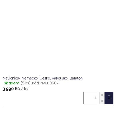
Navionics+ Německo, Česko, Rakousko, Balaton
Skladem
(5 ks)
Kód:
NAEU060R
Průměrné
3 990 Kč
hodnocení
/ ks
produktu
je
5,0
z
5