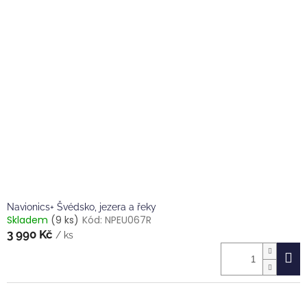
r
p
o
i
d
s
u
p
k
r
t
o
ů
d
u
k
t
ů
Navionics+ Švédsko, jezera a řeky
Skladem
(9 ks)
Kód:
NPEU067R
3 990 Kč
/ ks