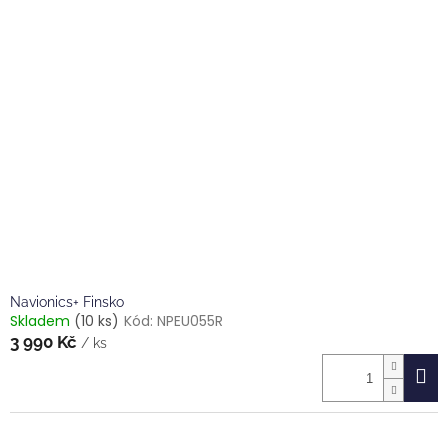
Navionics+ Finsko
Skladem
(10 ks)
Kód:
NPEU055R
3 990 Kč
/ ks