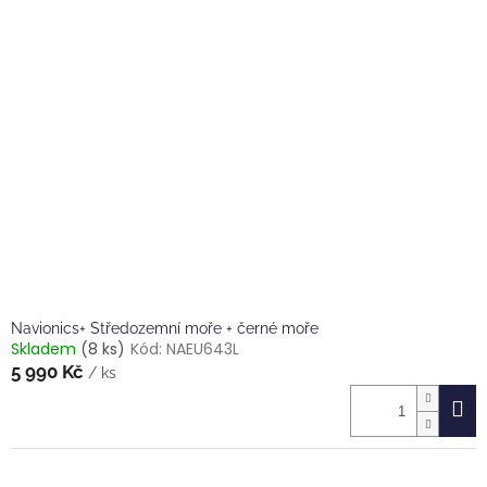
Navionics+ Středozemní moře + černé moře
Skladem
(8 ks)
Kód:
NAEU643L
5 990 Kč
/ ks