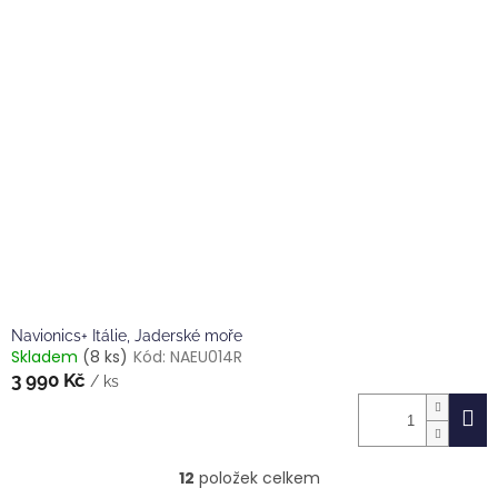
hvězdiček.
Navionics+ Itálie, Jaderské moře
Skladem
(8 ks)
Kód:
NAEU014R
3 990 Kč
/ ks
12
položek celkem
O