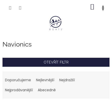
Přejít
NÁKUP
na
obsah
KOŠÍK
Navionics
OTEVŘÍT FILTR
Ř
a
Doporučujeme
Nejlevnější
Nejdražší
z
e
Nejprodávanější
Abecedně
n
í
V
p
ý