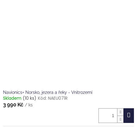
Navionics+ Norsko, jezera a řeky - Vnitrozemí
Skladem
(10 ks)
Kód:
NAEU071R
3 990 Kč
/ ks