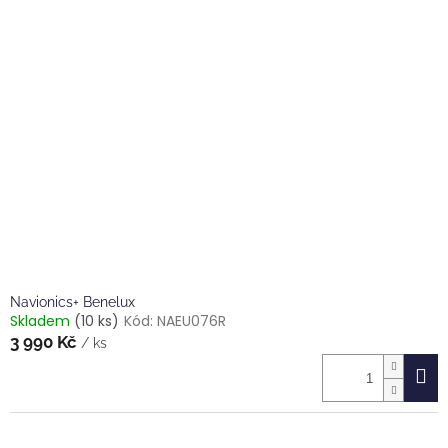
Navionics+ Benelux
Skladem
(10 ks)
Kód:
NAEU076R
3 990 Kč
/ ks