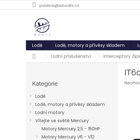
Přejít
pavlina@wboats.cz
na
obsah
Lodě
Lodě, motory a přívěsy skladem
L
Domů
Lodní příslušenství
Interceptory Zi
P
IT6
o
Přeskočit
s
Průmě
Neoho
kategorie
Kategorie
t
hodnoc
r
produk
Lodě
a
je
Lodě, motory a přívěsy skladem
0,0
n
z
Lodní motory
n
5
í
Vítejte ve světě Mercury
hvězdič
p
Motory Mercury 2,5 - 150HP
a
Motory Mercury V6 - V12