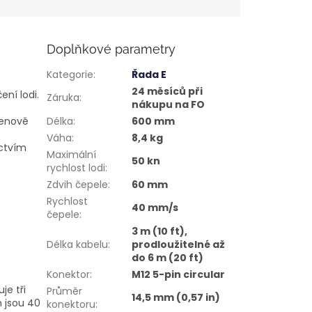
Doplňkové parametry
Kategorie
:
Řada E
24 měsíců při
ní lodi.
Záruka
:
nákupu na FO
cenově
Délka
:
600 mm
Váha
:
8,4 kg
ictvím
Maximální
50 kn
rychlost lodi
:
Zdvih čepele
:
60 mm
Rychlost
40 mm/s
čepele
:
3 m (10 ft),
Délka kabelu
:
prodloužitelné až
do 6 m (20 ft)
Konektor
:
M12 5-pin circular
je tři
Průměr
14,5 mm (0,57 in)
h jsou 40
konektoru
: