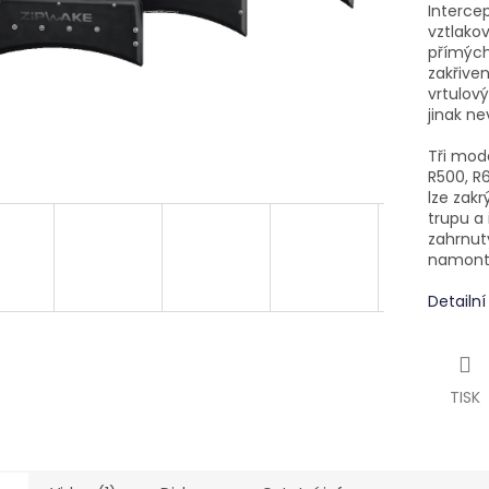
Intercep
vztlakov
přímých
zakřive
vrtulov
jinak ne
Tři mod
R500, R6
lze zak
trupu a
zahrnut
namonto
Detailn
TISK