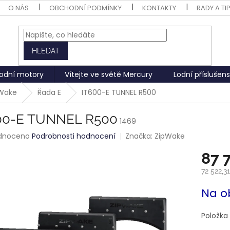
O NÁS
OBCHODNÍ PODMÍNKY
KONTAKTY
RADY A TI
HLEDAT
odní motory
Vítejte ve světě Mercury
Lodní příslušens
pWake
Řada E
IT600-E TUNNEL R500
00-E TUNNEL R500
1469
rné
dnoceno
Podrobnosti hodnocení
Značka:
ZipWake
ení
87 
tu
72 522,3
Měrná
Na o
cena:
ek.
Položka