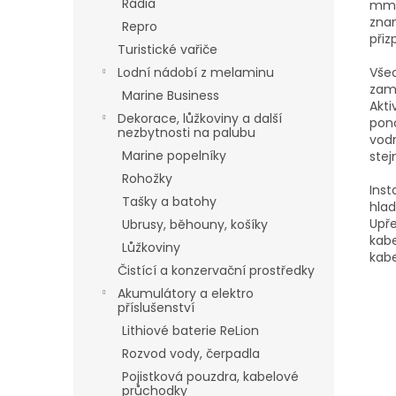
Rádia
mm 
znam
Repro
přiz
Turistické vařiče
Lodní nádobí z melaminu
Všec
zame
Marine Business
Akt
Dekorace, lůžkoviny a další
pono
nezbytnosti na palubu
vodn
Marine popelníky
stej
Rohožky
Inst
Tašky a batohy
hlad
Upř
Ubrusy, běhouny, košíky
kabe
Lůžkoviny
kabe
Čistící a konzervační prostředky
Akumulátory a elektro
příslušenství
Lithiové baterie ReLion
Rozvod vody, čerpadla
Pojistková pouzdra, kabelové
průchodky