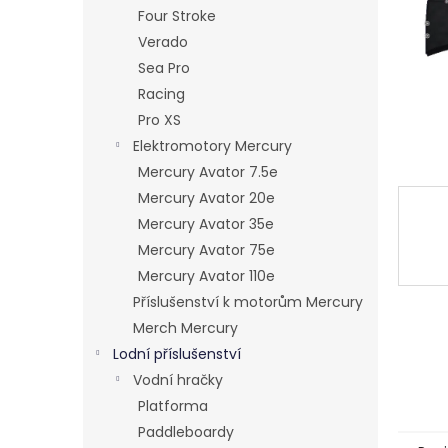
n
Four Stroke
e
Verado
l
Sea Pro
Racing
Pro XS
Elektromotory Mercury
Mercury Avator 7.5e
Mercury Avator 20e
Mercury Avator 35e
Mercury Avator 75e
Mercury Avator 110e
Příslušenství k motorům Mercury
Merch Mercury
Lodní příslušenství
Vodní hračky
Platforma
Paddleboardy