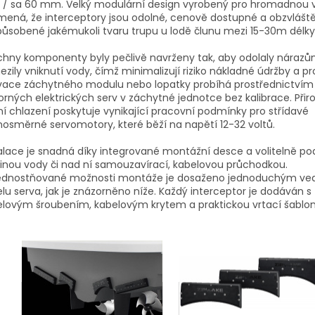
/ sa 60 mm. Velký modulární design vyrobený pro hromadnou 
ená, že interceptory jsou odolné, cenově dostupné a obzvlášt
působené jakémukoli tvaru trupu u lodě člunu mezi 15-30m délky
hny komponenty byly pečlivě navrženy tak, aby odolaly nárazů
zily vniknutí vody, čímž minimalizují riziko nákladné údržby a pr
ivace záchytného modulu nebo lopatky probíhá prostřednictvím
rných elektrických serv v záchytné jednotce bez kalibrace. Přir
í chlazení poskytuje vynikající pracovní podmínky pro střídavé
nosměrné servomotory, které běží na napětí 12-32 voltů.
alace je snadná díky integrované montážní desce a volitelně po
inou vody či nad ní samouzavírací, kabelovou průchodkou.
ednostňované možnosti montáže je dosaženo jednoduchým v
lu serva, jak je znázorněno níže. Každý interceptor je dodáván s
lovým šroubením, kabelovým krytem a praktickou vrtací šablo