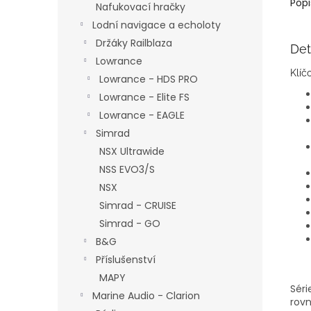
Popi
Nafukovací hračky
Lodní navigace a echoloty
Držáky Railblaza
Det
Lowrance
Klíč
Lowrance - HDS PRO
Lowrance - Elite FS
Lowrance - EAGLE
Simrad
NSX Ultrawide
NSS EVO3/S
NSX
Simrad - CRUISE
Simrad - GO
B&G
Příslušenství
MAPY
Séri
Marine Audio - Clarion
rovn