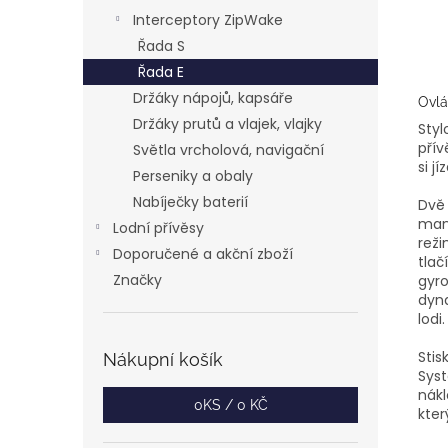
Interceptory ZipWake
Řada S
Řada E
Držáky nápojů, kapsáře
Ovlá
Držáky prutů a vlajek, vlajky
Styl
přív
Světla vrcholová, navigační
si jí
Perseniky a obaly
Nabíječky baterií
Dvě 
manu
Lodní přívěsy
reži
Doporučené a akční zboží
tlač
Značky
gyro
dyn
lodi.
Sti
Nákupní košík
Syst
nákl
0
KS /
0 KČ
kter