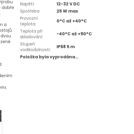
výrobu
Napětí
:
12-32 V DC
ě dobře
Spotřeba
:
25 W max
.
Provozní
0°C až +40°C
teplota
:
m a
ostojů.
Teplota při
-40°C až +90°C
 dvou
skladování
:
ozené
Stupeň
IP68 5 m
voděodolnosti
:
Položka byla vyprodána…
d
edením
nou.