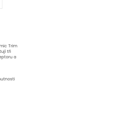
amic Trim
jí tři
eptoru a
nutnosti