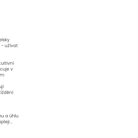
elsky
 - užívat
uitivní
cuje v
ím
jí
íždění
nu a úhlu
leji ,