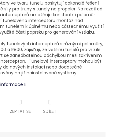
tory ve tvaru tunelu poskytují dokonalé řešení
é síly pro trupy s tunely na propeler. Na rozdíl od
 interceptorů umožňuje konstantní poloměr
ní tunelového interceptoru montáž nad
ým tunelem k úplnému nebo částečnému využití
využité části paprsku pro generování vztlaku.
ely tunelových interceptorů s různými poloměry,
00 a R800, zajišťují, že většinu tunelů pro vrtule
rýt se zanedbatelnou odchylkou mezi zakřivením
 interceptoru. Tunelové interceptory mohou být
y do nových instalací nebo dodatečně
vány na již nainstalované systémy.
í informace
ZEPTAT SE
SDÍLET