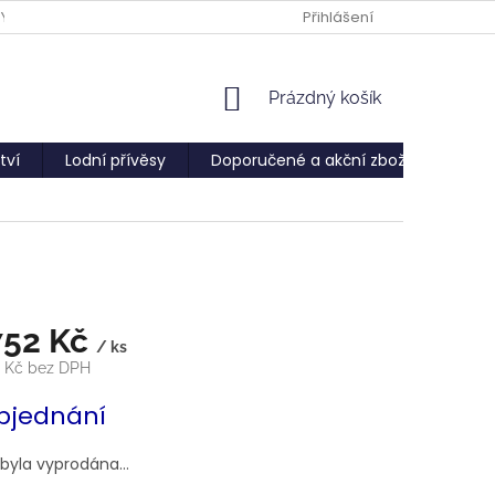
PY
Přihlášení
NÁKUPNÍ
Prázdný košík
KOŠÍK
tví
Lodní přívěsy
Doporučené a akční zboží
Služ
752 Kč
/ ks
1 Kč bez DPH
bjednání
 byla vyprodána…