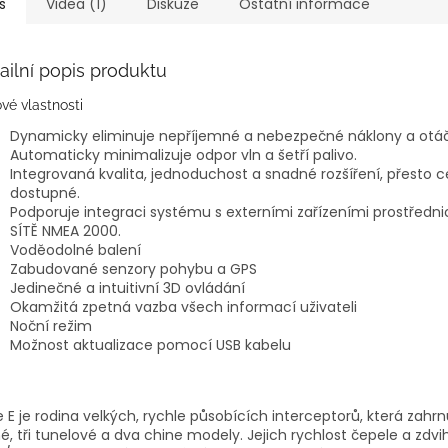
s
Videa (1)
Diskuze
Ostatní informace
ailní popis produktu
ové vlastnosti
Dynamicky eliminuje nepříjemné a nebezpečné náklony a otáče
Automaticky minimalizuje odpor vln a šetří palivo.
Integrovaná kvalita, jednoduchost a snadné rozšíření, přesto 
dostupné.
Podporuje integraci systému s externími zařízeními prostředn
SÍTĚ NMEA 2000.
Voděodolné balení
Zabudované senzory pohybu a GPS
Jedinečné a intuitivní 3D ovládání
Okamžitá zpetná vazba všech informací uživateli
Noční režim
Možnost aktualizace pomocí USB kabelu
e E je rodina velkých, rychle působících interceptorů, která zahrnu
é, tři tunelové a dva chine modely. Jejich rychlost čepele a zdvi