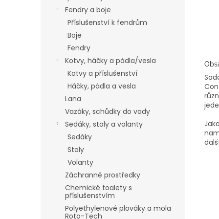
Fendry a boje
Příslušenství k fendrům
Boje
Fendry
Kotvy, háčky a pádla/vesla
Obsa
Kotvy a příslušenství
Sada
Háčky, pádla a vesla
Cont
různ
Lana
jede
Vazáky, schůdky do vody
Jako
Sedáky, stoly a volanty
namo
Sedáky
dalš
Stoly
Volanty
Záchranné prostředky
Chemické toalety s
příslušenstvím
Polyethylenové plováky a mola
Roto-Tech