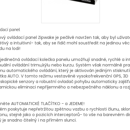
dací panel
ový ovládací panel Zipwake je pečlivě navržen tak, aby byl uživat
ětivý a intuitivní- tak, aby se řidič mohl soustředit na jedinou věc
zdu na lodi!
jedinečná ovládací kolečka panelu umožňují snadné, rychlé a int
ální ovládání trimu,kýlu nebo kurzu. Systém však normálně pra
mu automatického ovládání, který je aktivován jediným stisknut
ítka AUTO. V tomto režimu vestavěné vysokofrekvenční GPS, 3D
skopické senzory a robustní ovladač pohybu automaticky zajišťu
amickou eliminaci nepříjemného a nebezpečného náklonu a rozj
skněte AUTOMATICKÉ TLAČÍTKO - a JEDEME!
ém poskytuje nepřetržitou zpětnou vazbu o rychlosti člunu, sklo
onu, stejně jako o pozicích interceptorů- to vše na barevném disp
ý je snadno čitelný i na přímém slunci.