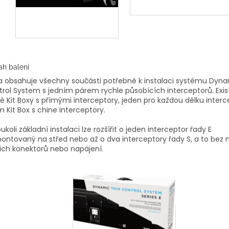
h balení
 obsahuje všechny součásti potřebné k instalaci systému Dyn
rol System s jedním párem rychle působících interceptorů. Existu
é Kit Boxy s přímými interceptory, jeden pro každou délku interc
n Kit Box s chine interceptory.
ukoli základní instalaci lze rozšířit o jeden interceptor řady E
ntovaný na střed nebo až o dva interceptory řady S, a to bez 
ích konektorů nebo napájení.