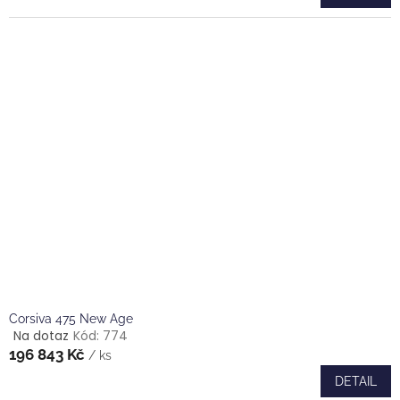
3,6
z
5
hvězdiček.
Corsiva 475 New Age
Na dotaz
Kód:
774
Průměrné
196 843 Kč
hodnocení
/ ks
produktu
DETAIL
je