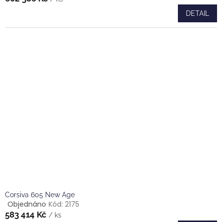
produktu
DETAIL
je
5,0
z
5
hvězdiček.
Corsiva 605 New Age
Objednáno
Kód:
2175
Průměrné
583 414 Kč
hodnocení
/ ks