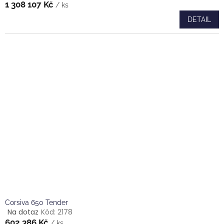
1 308 107 Kč
hodnocení
/ ks
produktu
DETAIL
je
4,0
z
5
hvězdiček.
Corsiva 650 Tender
Na dotaz
Kód:
2178
Průměrné
602 386 Kč
hodnocení
/ ks