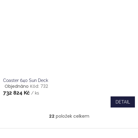
Coaster 640 Sun Deck
Objednáno
Kód:
732
Průměrné
732 824 Kč
hodnocení
/ ks
produktu
DETAIL
je
5,0
22
položek celkem
z
O
5
v
hvězdiček.
l
Z
á
á