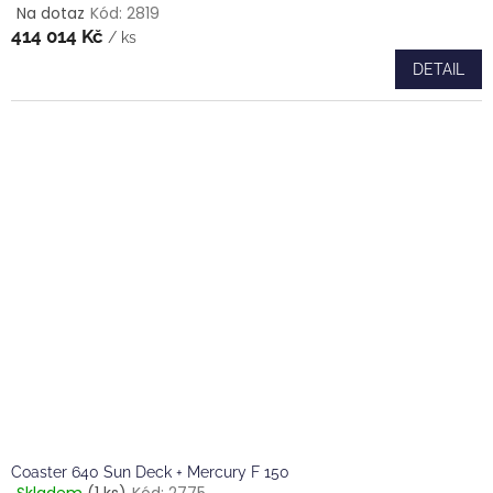
Na dotaz
Kód:
2819
Průměrné
414 014 Kč
hodnocení
/ ks
produktu
DETAIL
je
5,0
z
5
hvězdiček.
Coaster 640 Sun Deck + Mercury F 150
Skladem
(1 ks)
Kód:
2775