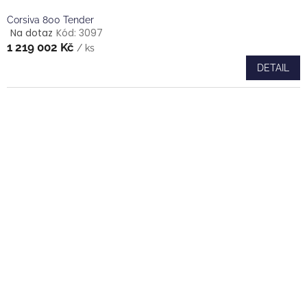
Corsiva 800 Tender
Na dotaz
Kód:
3097
Průměrné
1 219 002 Kč
hodnocení
/ ks
produktu
DETAIL
je
5,0
z
5
hvězdiček.