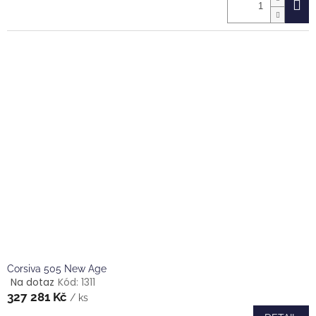
je
5,0
z
5
hvězdiček.
Corsiva 505 New Age
Na dotaz
Kód:
1311
Průměrné
327 281 Kč
hodnocení
/ ks
produktu