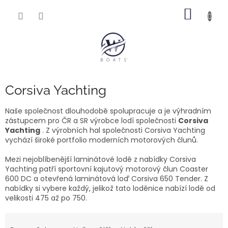
Přejít
NÁKUP
na
obsah
KOŠÍK
Corsiva Yachting
Naše společnost dlouhodobě spolupracuje a je výhradním
zástupcem pro ČR a SR výrobce lodí společnosti
Corsiva
Yachting
. Z výrobních hal společnosti Corsiva Yachting
vychází široké portfolio moderních motorových člunů.
Mezi nejoblíbenější laminátové lodě z nabídky Corsiva
Yachting patří sportovní kajutový motorový člun Coaster
600 DC a otevřená laminátová loď Corsiva 650 Tender. Z
nabídky si vybere každý, jelikož tato loděnice nabízí lodě od
velikosti 475 až po 750.
Ř