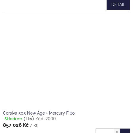
produktu
DETAIL
je
5,0
z
5
hvězdiček.
Corsiva 505 New Age + Mercury F 60
Skladem
(1 ks)
Kód:
2000
Průměrné
857 026 Kč
hodnocení
/ ks
produktu