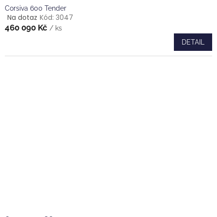
Corsiva 600 Tender
Na dotaz
Kód:
3047
Průměrné
460 090 Kč
hodnocení
/ ks
produktu
DETAIL
je
5,0
z
5
hvězdiček.