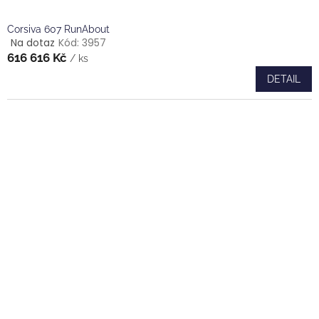
Corsiva 607 RunAbout
Na dotaz
Kód:
3957
Průměrné
616 616 Kč
hodnocení
/ ks
produktu
DETAIL
je
5,0
z
5
hvězdiček.