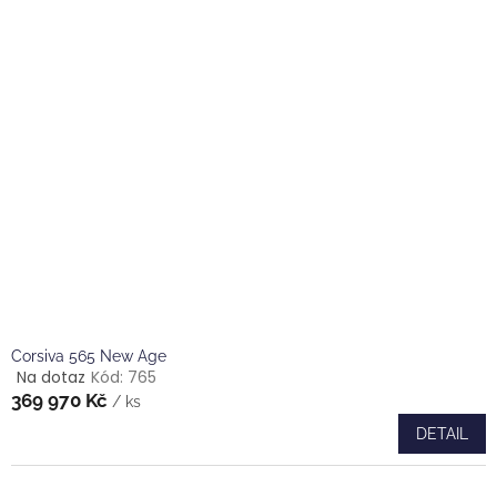
z
5
hvězdiček.
Corsiva 565 New Age
Na dotaz
Kód:
765
Průměrné
369 970 Kč
hodnocení
/ ks
produktu
DETAIL
je
5,0
z