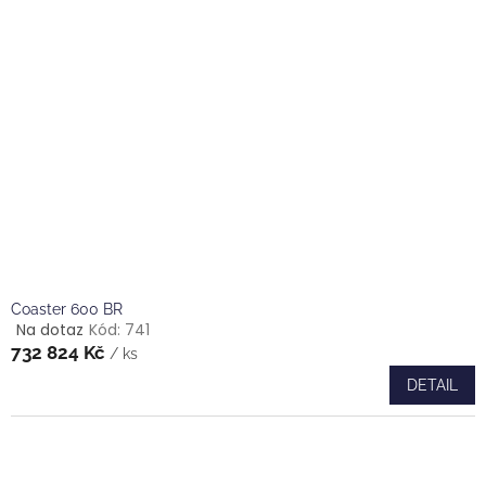
hvězdiček.
Coaster 600 BR
Na dotaz
Kód:
741
Průměrné
732 824 Kč
hodnocení
/ ks
produktu
DETAIL
je
4,0
z
5
hvězdiček.