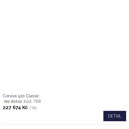
z
5
hvězdiček.
Corsiva 520 Classic
Na dotaz
Kód:
768
Průměrné
227 674 Kč
hodnocení
/ ks
produktu
DETAIL
je
5,0