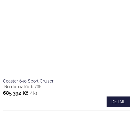
Coaster 640 Sport Cruiser
Na dotaz
Kód:
735
Průměrné
685 392 Kč
hodnocení
/ ks
produktu
DETAIL
je
5,0
z
5
hvězdiček.