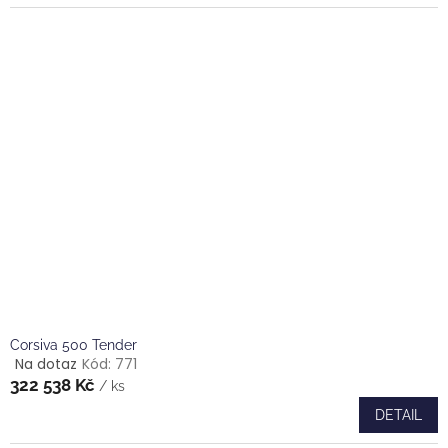
4,8
z
5
hvězdiček.
Corsiva 500 Tender
Na dotaz
Kód:
771
Průměrné
322 538 Kč
hodnocení
/ ks
produktu
DETAIL
je
4,0