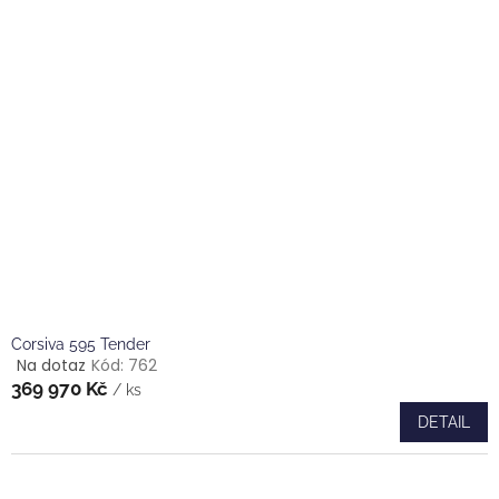
5
hvězdiček.
Corsiva 595 Tender
Na dotaz
Kód:
762
Průměrné
369 970 Kč
hodnocení
/ ks
produktu
DETAIL
je
4,0
z
5