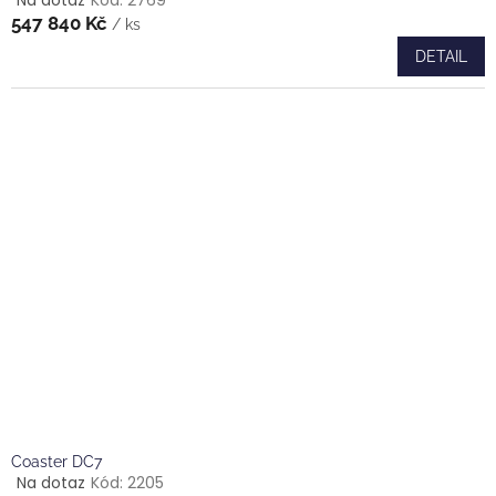
Průměrné
547 840 Kč
hodnocení
/ ks
produktu
DETAIL
je
5,0
z
5
hvězdiček.
Coaster DC7
Na dotaz
Kód:
2205
Průměrné