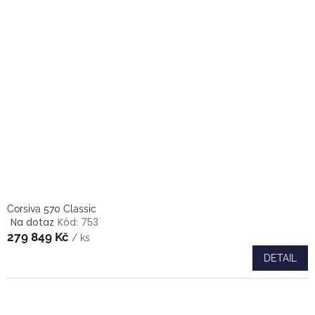
hvězdiček.
Corsiva 570 Classic
Na dotaz
Kód:
753
Průměrné
279 849 Kč
hodnocení
/ ks
produktu
DETAIL
je
5,0
z
5