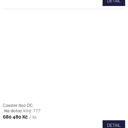
DETAIL
je
5,0
z
5
hvězdiček.
Coaster 600 DC
Na dotaz
Kód:
777
Průměrné
680 480 Kč
hodnocení
/ ks
produktu
DETAIL
je