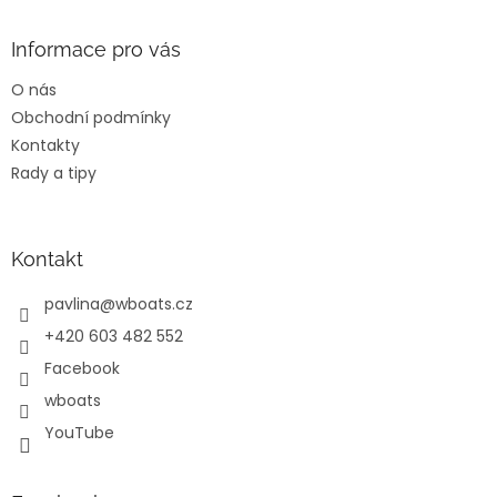
d
p
a
a
Informace pro vás
c
t
í
O nás
í
p
Obchodní podmínky
r
v
Kontakty
k
Rady a tipy
y
v
ý
p
Kontakt
i
s
pavlina
@
wboats.cz
u
+420 603 482 552
Facebook
wboats
YouTube