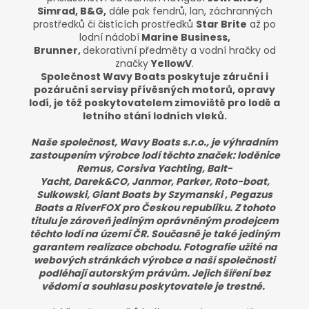
Simrad, B&G,
dále pak fendrů, lan, záchranných
prostředků či čistících prostředků
Star Brite
až po
lodní nádobí
Marine Business,
Brunner,
dekorativní předměty
a vodní hračky od
značky
YellowV
.
Společnost Wavy Boats poskytuje záruční i
pozáruční servisy přívěsných motorů, opravy
lodí, je též poskytovatelem zimoviště pro lodě a
letního stání lodních vleků.
Naše společnost, Wavy Boats s.r.o., je výhradním
zastoupením výrobce lodí těchto značek: loděnice
Remus, Corsiva Yachting, Balt-
Yacht, Darek&CO, Janmor, Parker, Roto-boat,
Sulkowski, Giant Boats by Szymanski , Pegazus
Boats a RiverFOX pro Českou republiku. Z tohoto
titulu je zároveň jediným oprávněným prodejcem
těchto lodí na území ČR. Současně je také jediným
garantem realizace obchodu. Fotografie užité na
webových stránkách výrobce a naší společnosti
podléhají autorským právům. Jejich šíření bez
vědomí a souhlasu poskytovatele je trestné.