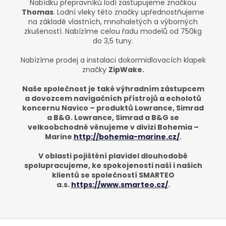
Nabídku přepravníků lodí zastupujeme značkou
Thomas
. Lodní vleky této značky upřednostňujeme
na základě vlastních, mnohaletých a výborných
zkušeností. Nabízíme celou řadu modelů od 750kg
do 3,5 tuny.
Nabízíme prodej a instalaci dokormidlovacích klapek
značky
ZipWake.
Naše společnost je také výhradním zástupcem
a dovozcem navigačních přístrojů a echolotů
koncernu Navico – produktů Lowrance, Simrad
a B&G. Lowrance, Simrad a B&G se
velkoobchodně věnujeme v divizi Bohemia –
Marine
http://bohemia-marine.cz/
.
V oblasti pojištění plavidel dlouhodobě
spolupracujeme, ke spokojenosti naší i našich
klientů se společností SMARTEO
a.s.
https://www.smarteo.cz/
.