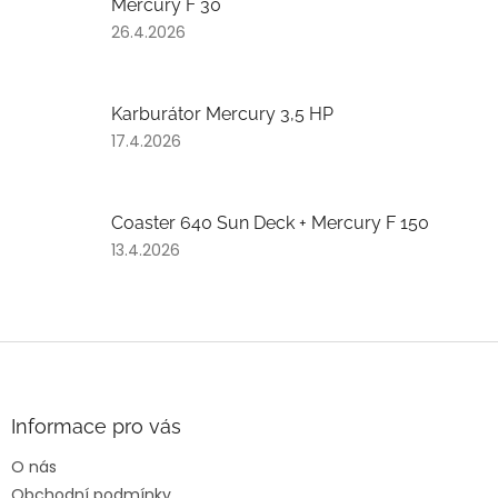
Mercury F 30
z
5
Hodnocení
26.4.2026
hvězdiček.
produktu
je
2
Karburátor Mercury 3,5 HP
z
5
Hodnocení
17.4.2026
hvězdiček.
produktu
je
2
Coaster 640 Sun Deck + Mercury F 150
z
5
Hodnocení
13.4.2026
hvězdiček.
produktu
je
5
z
Z
5
á
hvězdiček.
p
a
Informace pro vás
t
O nás
í
Obchodní podmínky