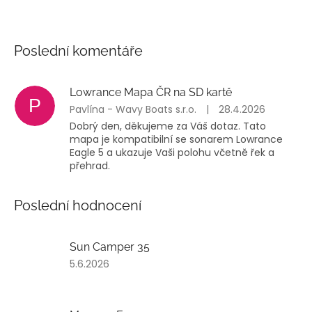
Poslední komentáře
Lowrance Mapa ČR na SD kartě
P
Pavlína - Wavy Boats s.r.o.
|
28.4.2026
Dobrý den, děkujeme za Váš dotaz. Tato
mapa je kompatibilní se sonarem Lowrance
Eagle 5 a ukazuje Vaši polohu včetně řek a
přehrad.
Poslední hodnocení
Sun Camper 35
Hodnocení
5.6.2026
produktu
je
2