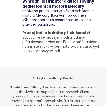
Výhradní distributor a autorizovaný
dealer lodních motorů Mercury
Nabízíme prodej a servis závěsných lodních
motorů Mercury. Rádi Vám poradíme s
výběrem motoru a postaráme se i o jeho
pravidelnou údržbu.
Prodej lodí a lodního příslušenství
Zabýváme se prodejem lodí a lodního
příslušenství již více než 15 let. V naší nabídce
naleznete široký výběr motorových, bassových
a polyetylenových lodí.
Vítejte ve Wavy Boats
Společnost Wavy Boats s.r.o
se zabývá prodejem
exkluzivně zastoupených motorových člunů,
rybářských polyethylénových a laminátových lodí,
závěsných motorů, lodních vleků a širokou paletou
příslušenství od lodních navigací
Lowrance,