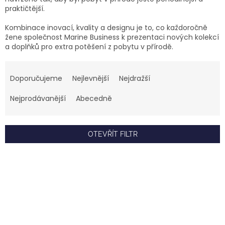
praktičtější.
Kombinace inovací, kvality a designu je to, co každoročně
žene společnost Marine Business k prezentaci nových kolekcí
a doplňků pro extra potěšení z pobytu v přírodě.
Ř
a
Doporučujeme
Nejlevnější
Nejdražší
z
e
Nejprodávanější
Abecedně
n
í
p
OTEVŘÍT FILTR
r
o
V
d
ý
u
p
k
i
t
s
ů
p
r