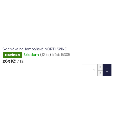
o
d
u
k
t
ů
Sklenička na šampaňské NORTHWIND
Skladem
(12 ks)
Kód:
15305
Novinka
263 Kč
/ ks