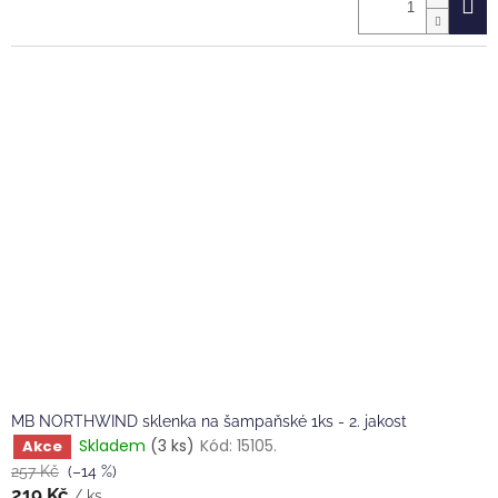
MB NORTHWIND sklenka na šampaňské 1ks - 2. jakost
Skladem
(3 ks)
Kód:
15105.
Akce
257 Kč
(–14 %)
219 Kč
/ ks