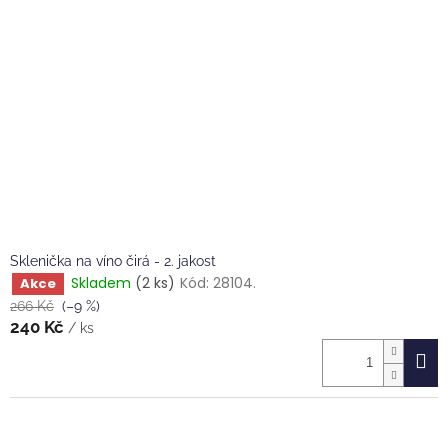
Sklenička na víno čirá - 2. jakost
Skladem
(2 ks)
Kód:
28104.
Akce
266 Kč
(–9 %)
240 Kč
/ ks