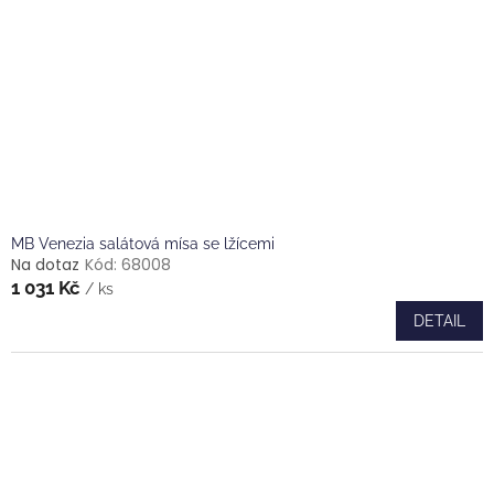
MB Venezia salátová mísa se lžícemi
Na dotaz
Kód:
68008
1 031 Kč
/ ks
DETAIL