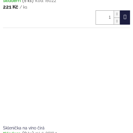
Skladem
(5 ks)
Kód:
15022
221 Kč
/ ks
Sklenička na víno čirá