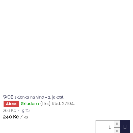
WOB sklenka na víno - 2. jakost
Skladem
(1 ks)
Kód:
27104.
Akce
266 Kč
(–9 %)
240 Kč
/ ks