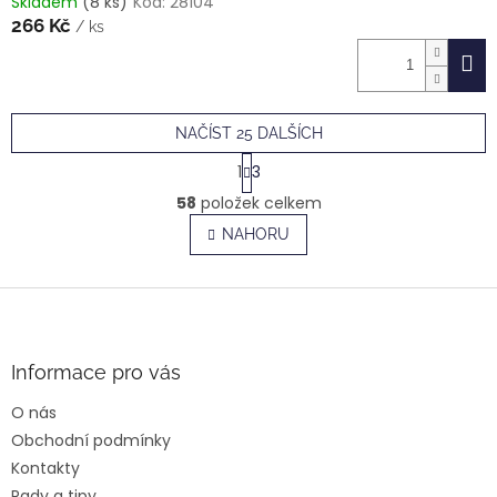
Skladem
(8 ks)
Kód:
28104
266 Kč
/ ks
NAČÍST 25 DALŠÍCH
S
1
3
t
O
r
58
položek celkem
v
á
l
NAHORU
n
á
k
o
d
v
Z
a
á
c
á
n
í
p
í
p
a
Informace pro vás
r
t
v
O nás
í
k
Obchodní podmínky
y
v
Kontakty
ý
Rady a tipy