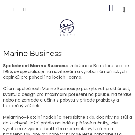
Přejít
NÁKUP
na
obsah
KOŠÍK
Marine Business
Společnost Marine Business
, založená v Barceloně v roce
1985, se specializuje na navrhování a výrobu námořnických
doplňků pro pohodlí na lodích i doma.
Cílem společnosti Marine Business je poskytovat praktičnost,
kvalitu a design pro maximální potěšení na palubě, na terase
nebo na zahradě a učinit z pobytu v přírodě praktický a
bezpečný zážitek.
Melaminové stolní nádobí a nerozbitné sklo, doplňky na stůl a
do kuchyně, ložní prádlo na lodě a plážové ručníky, vše
vyrobeno z vysoce kvalitního materiálu, vytvořeno a
navrženo tak, aby byl pobyt v přírodě ještě pohodlnější a