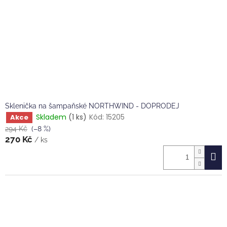
Sklenička na šampaňské NORTHWIND - DOPRODEJ
Skladem
(1 ks)
Kód:
15205
Akce
294 Kč
(–8 %)
270 Kč
/ ks