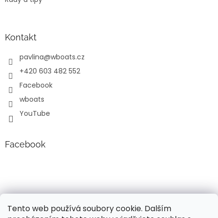
p
i
s
u
Kontakt
pavlina
@
wboats.cz
+420 603 482 552
Facebook
wboats
YouTube
Facebook
Tento web používá soubory cookie. Dalším