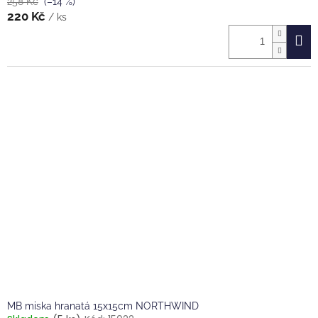
258 Kč
(–14 %)
220 Kč
/ ks
MB miska hranatá 15x15cm NORTHWIND