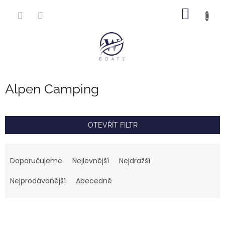
Přejít
NÁKUP
na
obsah
KOŠÍK
Alpen Camping
OTEVŘÍT FILTR
Ř
a
Doporučujeme
Nejlevnější
Nejdražší
z
e
Nejprodávanější
Abecedně
n
í
V
p
ý