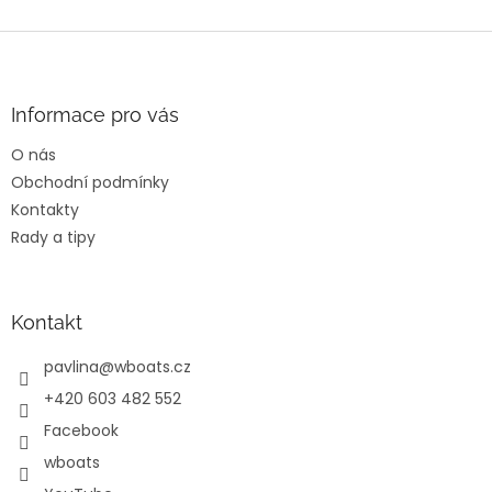
v
l
Z
á
á
d
p
a
a
Informace pro vás
c
t
í
O nás
í
p
Obchodní podmínky
r
v
Kontakty
k
Rady a tipy
y
v
ý
p
Kontakt
i
s
pavlina
@
wboats.cz
u
+420 603 482 552
Facebook
wboats