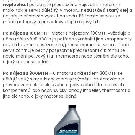
neplechu
. I pokud jste přes sezónu najezdili s motorem
málo, tak je servis důležitý, v motoru
nezůstává starý olej
a
na jaře je připraven vyrazit na vodu. Při tomto servisu se
mění motorový a převodový olej a olejový filtr.
Po nájezdu 100MTH
– Motor s nájezdem 100MTH vyžaduje o
něco málo větší péči a je potřeba vyměnit i jiné komponenty
než při běžném posezónním/předsezónním servisem. Tento
servis zahrnuje běžný posezónní/předsezónní a k tomu se
navíc mění palivový filtr, thermostat nebo těsnění dle toho,
o jaký motor se jedná.
Po nájezdu 300MTH
– U motoru s nájezdem 300MTH se
dělá již velký servis, který zahrnuje výměnu motorového a
převodového oleje, olejového a palivového filtru a dalších
komponentů jako např.: svíčky, anody impeller, thermostat a
jiné dle toho, o jaký motor se jedná.