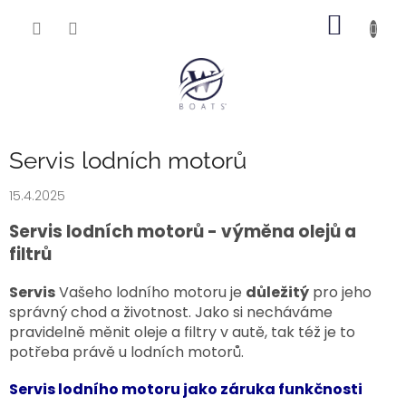
Přejít
NÁKUP
na
obsah
KOŠÍK
Servis lodních motorů
15.4.2025
Servis lodních motorů - výměna olejů a
filtrů
Servis
Vašeho lodního motoru je
důležitý
pro jeho
správný chod a životnost. Jako si necháváme
pravidelně měnit oleje a filtry v autě, tak též je to
potřeba právě u lodních motorů.
Servis lodního motoru jako záruka funkčnosti