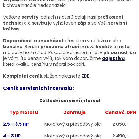
k chybě nadále nedocházelo.
Veškeré
servisy
lodních motorů dělají naši
proškolení
technici
a o servisu je vyhotoven
zápis
ve Vaší
servisní
knížce
.
Doporučení:
nenechávat
přes zimu v nádrži mnoho
benzínu
. Benzín
přes zimu
ztrácí
na své
kvalitě
a motor
má poté horší chod. Pokud přeci jenom máte
plnou nádrž
a
je Vám líto benzín vylít, tak Vám doporučíme
adjektiva
,
která kvalitu benzínu v nádrži podpoří.
Kompletní ceník
služeb naleznete
ZDE
.
Ceník servisních intervalů:
Základní servisní interval
Typ motoru
Zahrnuje
Cena vč. DPH
2,5 – 3,5 HP
Motorový a převodový olej
2 050,-
4 – 8 HP
Motorový a převodový olej
2 490,-