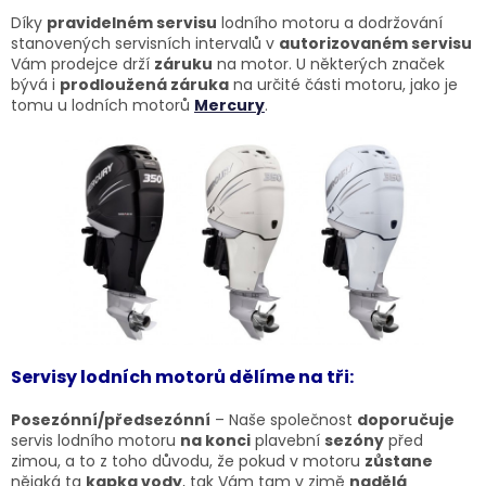
Díky
pravidelném servisu
lodního motoru a dodržování
stanovených servisních intervalů v
autorizovaném servisu
Vám prodejce drží
záruku
na motor. U některých značek
bývá i
prodloužená záruka
na určité části motoru, jako je
tomu u lodních motorů
Mercury
.
Servisy lodních motorů dělíme na tři:
Posezónní/předsezónní
– Naše společnost
doporučuje
servis lodního motoru
na konci
plavební
sezóny
před
zimou, a to z toho důvodu, že pokud v motoru
zůstane
nějaká ta
kapka vody
, tak Vám tam v zimě
nadělá