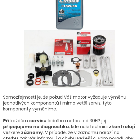
Samozřejmostí je, že pokud Váš motor vyžaduje výměnu
jednotlivých komponentů i mimo vetší servis, tyto
komponenty vyměníme.
Při
každém
servisu
lodního motoru od 30HP jej
připojujeme na diagnostiku
, kde naši technici
zkontrolují
veškeré
záznamy
. V případě, že v záznamu narazí na
chybu
, tak Vás informují a chybu
vyřeší
či Vám poradí, aby