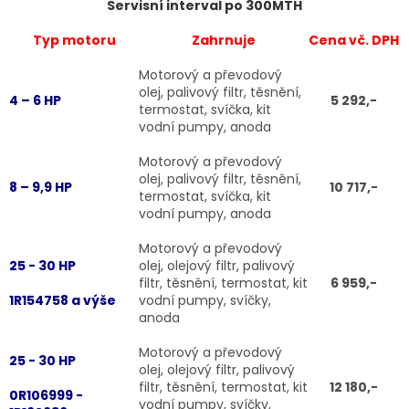
Servisní interval po 300MTH
Typ motoru
Zahrnuje
Cena vč. DPH
Motorový a převodový
olej, palivový filtr, těsnění,
4 – 6 HP
5 292,-
termostat, svíčka, kit
vodní pumpy, anoda
Motorový a převodový
olej, palivový filtr, těsnění,
8 – 9,9 HP
10 717,-
termostat, svíčka, kit
vodní pumpy, anoda
Motorový a převodový
25 - 30 HP
olej, olejový filtr, palivový
filtr, těsnění, termostat, kit
6 959,-
1R154758 a výše
vodní pumpy, svíčky,
anoda
Motorový a převodový
25 - 30 HP
olej, olejový filtr, palivový
filtr, těsnění, termostat, kit
12 180,-
0R106999 -
vodní pumpy, svíčky,