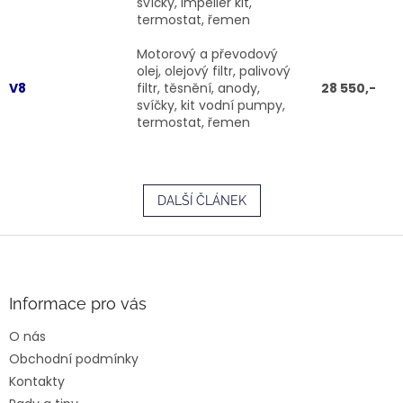
svíčky, impeller kit,
termostat, řemen
Motorový a převodový
olej, olejový filtr, palivový
V8
filtr, těsnění, anody,
28 550,-
svíčky, kit vodní pumpy,
termostat, řemen
DALŠÍ ČLÁNEK
Z
á
p
a
Informace pro vás
t
O nás
í
Obchodní podmínky
Kontakty