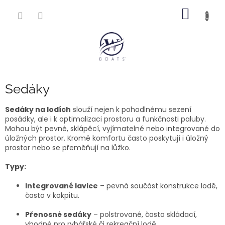
Přejít
NÁKUP
na
obsah
KOŠÍK
Sedáky
Sedáky na lodích
slouží nejen k pohodlnému sezení
posádky, ale i k optimalizaci prostoru a funkčnosti paluby.
Mohou být pevné, sklápěcí, vyjímatelné nebo integrované do
úložných prostor. Kromě komfortu často poskytují i úložný
prostor nebo se přeměňují na lůžko.
Typy:
Integrované lavice
– pevná součást konstrukce lodě,
často v kokpitu.
Přenosné sedáky
– polstrované, často skládací,
vhodné pro rybářské či rekreační lodě.