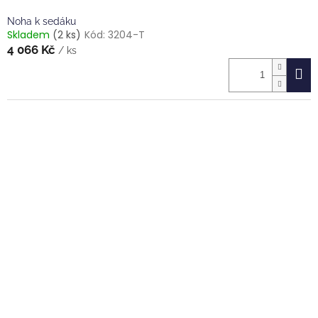
Noha k sedáku
Skladem
(2 ks)
Kód:
3204-T
4 066 Kč
/ ks