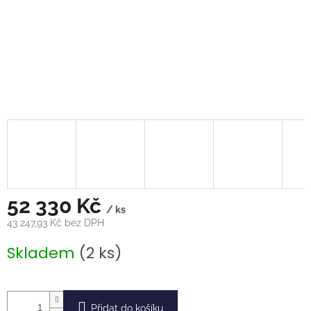
52 330 Kč
/ ks
43 247,93 Kč bez DPH
Měrná
Skladem
(2 ks)
cena:
Přidat do košíku