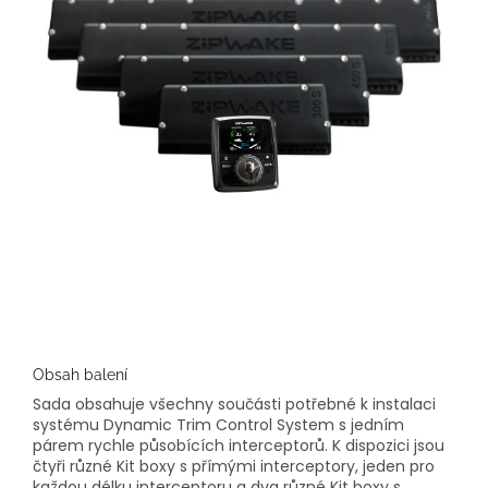
Obsah balení
Sada obsahuje všechny součásti potřebné k instalaci
systému Dynamic Trim Control System s jedním
párem rychle působících interceptorů. K dispozici jsou
čtyři různé Kit boxy s přímými interceptory, jeden pro
každou délku interceptoru a dva různé Kit boxy s