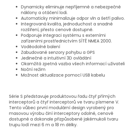
Dynamicky eliminuje nepříjemné a nebezpečné
náklony a otáčení lodi.
Automaticky minimalizuje odpor vln a šetří palivo.
Integrovaná kvalita, jednoduchost a snadné
rozšíření, přesto cenově dostupné.
Podporuje integraci systému s externími
zařízeními prostřednictvím SÍTĚ NMEA 2000.
Voděodolné balení
Zabudované senzory pohybu a GPS
Jedinečné a intuitivní 3D ovládání
Okamžitá zpetná vazba všech informací uživateli
Noční režim
Možnost aktualizace pomocí USB kabelu
Série S představuje produktovou řadu čtyř přímých
interceptorů a čtyř interceptorů ve tvaru písmene V.
Tento vůbec první modulární design vyrobený pro
masovou výrobu činí interceptory odolné, cenově
dostupné a dokonale přizpůsobené jakémukoli tvaru
trupu lodí mezi 6 m a 18 m délky.