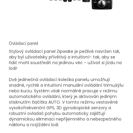
Ovládací panel
Stylový ovládací panel Zipwake je pečlivě navržen tak,
aby byl uživatelsky přívětivý a intuitivní- tak, aby se
řidič mohl soustředit na jedinou věc - užívat si jízdu na
lodi!
Dvě jedinečná ovládací kolečka panelu umožňují
snadné, rychlé a intuitivní manuální ovládání trimu,kýlu
nebo kurzu. Systém však normálně pracuje v režimu
automatického ovládání, který je aktivován jediným
stisknutím tlačítka AUTO. V tomto režimu vestavěné
vysokofrekvenční GPS, 3D gyroskopické senzory a
robustní ovladač pohybu automaticky zajišťují
dynamickou eliminaci nepříjemného a nebezpečného
náklonu a rozjíždění lodi.