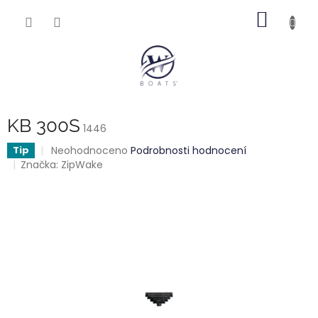
Přejít
NÁKUP
na
obsah
KOŠÍK
KB 300S
1446
Průměrné
Neohodnoceno
Podrobnosti hodnocení
Tip
hodnocení
Značka:
ZipWake
produktu
je
0,0
z
5
hvězdiček.