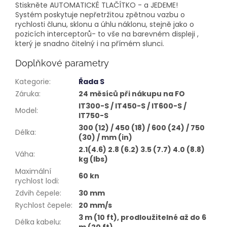
Stiskněte AUTOMATICKÉ TLAČÍTKO - a JEDEME!
Systém poskytuje nepřetržitou zpětnou vazbu o
rychlosti člunu, sklonu a úhlu náklonu, stejně jako o
pozicích interceptorů- to vše na barevném displeji ,
který je snadno čitelný i na přímém slunci.
Doplňkové parametry
Kategorie
:
Řada S
Záruka
:
24 měsíců při nákupu na FO
IT300-S / IT450-S / IT600-S /
Model
:
IT750-S
300 (12) / 450 (18) / 600 (24) / 750
Délka
:
(30) / mm (in)
2.1(4.6) 2.8 (6.2) 3.5 (7.7) 4.0 (8.8)
Váha
:
kg (lbs)
Maximální
60 kn
rychlost lodi
:
Zdvih čepele
:
30 mm
Rychlost čepele
:
20 mm/s
3 m (10 ft), prodloužitelné až do 6
Délka kabelu
: