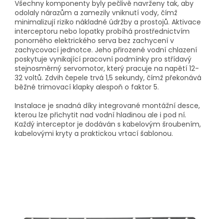
Všechny komponenty byly pečlivě navrženy tak, aby
odolaly nárazům a zamezily vniknutí vody, čímž
minimalizují riziko nákladné údržby a prostojů. Aktivace
interceptoru nebo lopatky probíhá prostřednictvím
ponorného elektrického serva bez zachycení v
zachycovací jednotce. Jeho přirozené vodní chlazení
poskytuje vynikající pracovní podmínky pro střídavý
stejnosměrný servomotor, který pracuje na napětí 12-
32 voltů. Zdvih čepele trvá 1,5 sekundy, čímž překonává
běžné trimovací klapky alespoň o faktor 5.
Instalace je snadná díky integrované montážní desce,
kterou lze přichytit nad vodní hladinou ale i pod ní.
Každý interceptor je dodáván s kabelovým šroubením,
kabelovými kryty a praktickou vrtací šablonou.