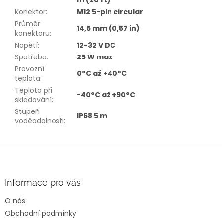
m (20 ft)
Konektor
:
M12 5-pin circular
Průměr
14,5 mm (0,57 in)
konektoru
:
Napětí
:
12-32 V DC
Spotřeba
:
25 W max
Provozní
0°C až +40°C
teplota
:
Teplota při
-40°C až +90°C
skladování
:
Stupeň
IP68 5 m
voděodolnosti
:
Z
á
p
a
Informace pro vás
t
O nás
í
Obchodní podmínky