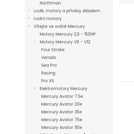
Northman
e
Lodě, motory a přívěsy skladem
n
Lodní motory
í
p
Vítejte ve světě Mercury
V
r
Motory Mercury 2,5 - 150HP
ý
o
p
Motory Mercury V6 - V12
d
i
Four Stroke
u
s
Verado
k
p
t
Sea Pro
r
ů
Racing
o
Pro XS
d
u
Elektromotory Mercury
k
Mercury Avator 7.5e
t
Mercury Avator 20e
ů
Mercury Avator 35e
Mercury Avator 75e
Mercury Avator 110e