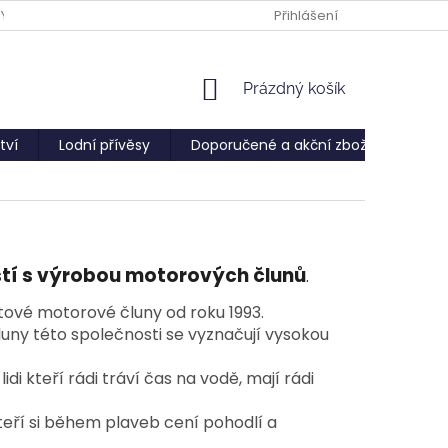
PY
Přihlášení
NÁKUPNÍ
Prázdný košík
KOŠÍK
tví
Lodní přívěsy
Doporučené a akční zboží
Služ
tí s výrobou motorových člunů
.
tové motorové čluny od roku 1993.
luny této společnosti se vyznačují vysokou
i kteří rádi tráví čas na vodě, mají rádi
eří si během plaveb cení pohodlí a