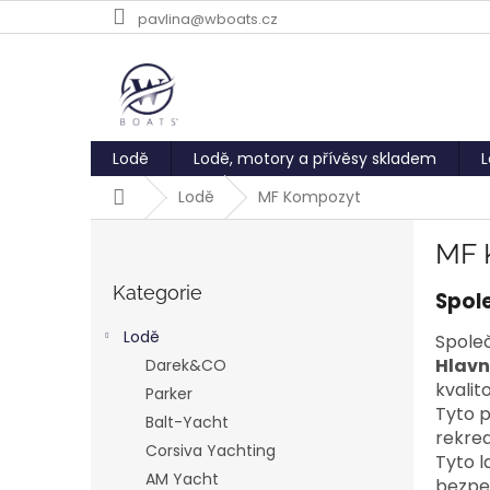
Přejít
pavlina@wboats.cz
na
obsah
Lodě
Lodě, motory a přívěsy skladem
L
Domů
Lodě
MF Kompozyt
P
MF 
o
Přeskočit
s
kategorie
Kategorie
Spol
t
r
Lodě
Společ
a
Hlavn
Darek&CO
n
kvalit
Parker
n
Tyto p
í
Balt-Yacht
rekrea
p
Corsiva Yachting
Tyto l
a
AM Yacht
bezpe