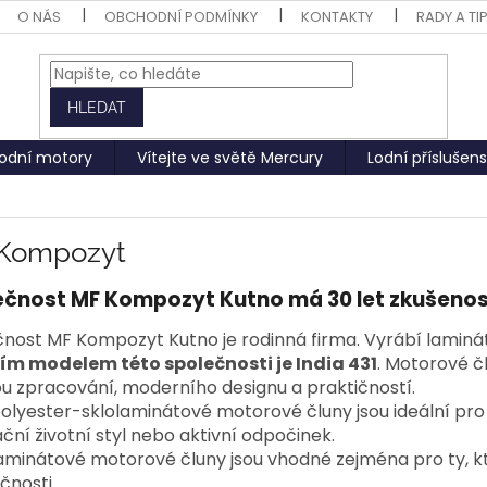
O NÁS
OBCHODNÍ PODMÍNKY
KONTAKTY
RADY A TI
HLEDAT
odní motory
Vítejte ve světě Mercury
Lodní příslušens
Kompozyt
ečnost MF Kompozyt Kutno má 30 let zkušenos
nost MF Kompozyt Kutno je rodinná firma. Vyrábí laminá
ím modelem této společnosti je India 431
. Motorové č
ou zpracování, moderního designu a praktičností.
olyester-sklolaminátové motorové čluny jsou ideální pro lid
ční životní styl nebo aktivní odpočinek.
aminátové motorové čluny jsou vhodné zejména pro ty, kt
čnosti.