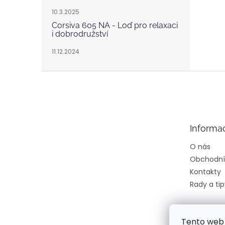
10.3.2025
Corsiva 605 NA - Loď pro relaxaci
i dobrodružství
11.12.2024
Z
á
p
a
t
Informa
í
O nás
Obchodní
Kontakty
Rady a tip
Tento web 