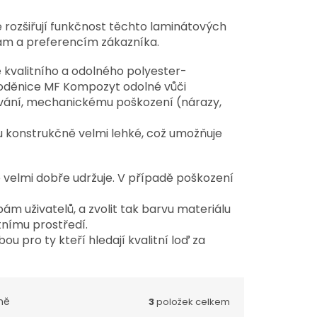
é rozšiřují funkčnost těchto laminátových
bám a preferencím zákazníka.
kvalitního a odolného polyester-
loděnice MF Kompozyt odolné vůči
ání, mechanickému poškození (nárazy,
u konstrukčně velmi lehké, což umožňuje
 velmi dobře udržuje. V případě poškození
m uživatelů, a zvolit tak barvu materiálu
tnímu prostředí.
u pro ty kteří hledají kvalitní loď za
ně
3
položek celkem