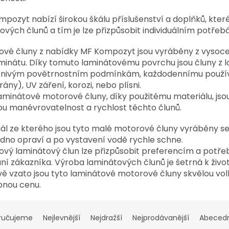
pozyt nabízí širokou škálu příslušenství a doplňků, kter
vých člunů a tím je lze přizpůsobit individuálním potře
vé čluny z nabídky MF Kompozyt jsou vyráběny z vysoce 
minátu. Díky tomuto laminátovému povrchu jsou čluny z 
znivým povětrnostním podmínkám, každodennímu použív
rány), UV záření, korozi, nebo plísni.
aminátové motorové čluny, díky použitému materiálu, jso
ou manévrovatelnost a rychlost těchto člunů.
ál ze kterého jsou tyto malé motorové čluny vyráběny se
dno opraví a po vystavení vodě rychle schne.
vý laminátový člun lze přizpůsobit preferencím a potřebá
ní zákazníka. Výroba laminátových člunů je šetrná k živo
ě vzato jsou tyto laminátové motorové čluny skvělou volbo
pnou cenu.
ručujeme
Nejlevnější
Nejdražší
Nejprodávanější
Abeced