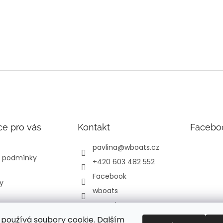
ce pro vás
Kontakt
Facebo
pavlina
@
wboats.cz
 podmínky
+420 603 482 552
Facebook
y
wboats
YouTube
používá soubory cookie. Dalším