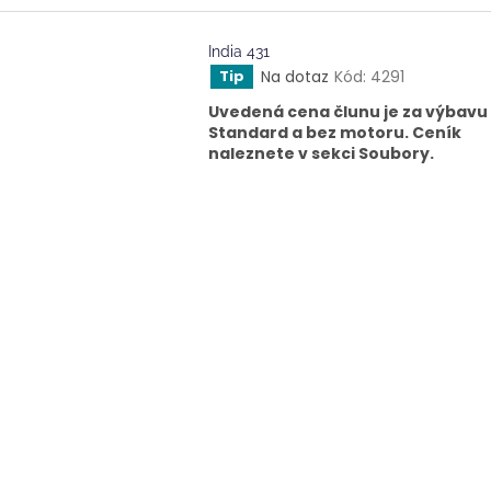
India 431
Na dotaz
Kód:
4291
Tip
Uvedená cena člunu je za výbavu
Standard a bez motoru. Ceník
naleznete v sekci Soubory.
O
v
l
á
d
a
c
í
p
r
v
k
y