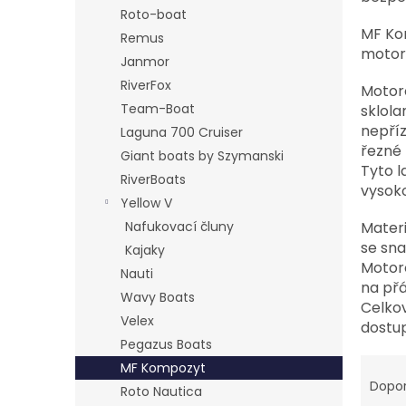
n
Roto-boat
e
MF Kom
Remus
l
motoro
Janmor
RiverFox
Motoro
Team-Boat
sklola
nepří
Laguna 700 Cruiser
řezné 
Giant boats by Szymanski
Tyto l
RiverBoats
vysok
Yellow V
Nafukovací čluny
Materi
se sna
Kajaky
Motoro
Nauti
na přá
Wavy Boats
Celkov
Velex
dostu
Pegazus Boats
Ř
MF Kompozyt
a
Dopo
Roto Nautica
z