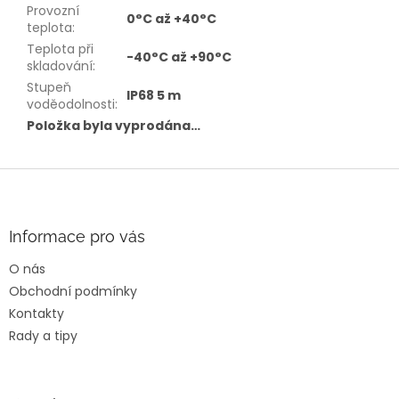
Provozní
0°C až +40°C
teplota
:
Teplota při
-40°C až +90°C
skladování
:
Stupeň
IP68 5 m
voděodolnosti
:
Položka byla vyprodána…
Z
á
p
a
Informace pro vás
t
O nás
í
Obchodní podmínky
Kontakty
Rady a tipy