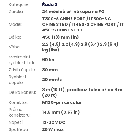
Kategorie
:
Řada S
Záruka
:
24 měsíců při nákupu na FO
T300-S CHINE PORT / IT300-S C
Model
:
CHINE STBD / IT450-S CHINE PORT / IT
450-S CHINE STBD
Délka
:
450 (18) mm (in)
2.2 (4.9) 2.2 (4.9) 2.9 (6.4) 2.9 (6.4)
Váha
:
kg (lbs)
Maximální
60 kn
rychlost lodi
:
Zdvih čepele
:
30 mm
Rychlost
20 mm/s
čepele
:
3 m (10 ft), prodloužitelné až do 6 m
Délka kabelu
:
(20 ft)
Konektor
:
M12 5-pin circular
Průměr
14,5 mm (0,57 in)
konektoru
:
Napětí
:
12-32 V DC
Spotřeba
:
25 W max