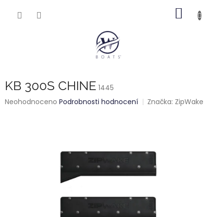
Přejít
NÁKUP
na
obsah
KOŠÍK
KB 300S CHINE
1445
Průměrné
Neohodnoceno
Podrobnosti hodnocení
Značka:
ZipWake
hodnocení
produktu
je
0,0
z
5
hvězdiček.