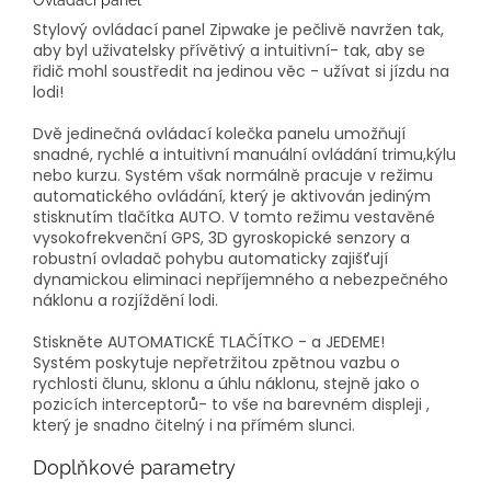
Stylový ovládací panel Zipwake je pečlivě navržen tak,
aby byl uživatelsky přívětivý a intuitivní- tak, aby se
řidič mohl soustředit na jedinou věc - užívat si jízdu na
lodi!
Dvě jedinečná ovládací kolečka panelu umožňují
snadné, rychlé a intuitivní manuální ovládání trimu,kýlu
nebo kurzu. Systém však normálně pracuje v režimu
automatického ovládání, který je aktivován jediným
stisknutím tlačítka AUTO. V tomto režimu vestavěné
vysokofrekvenční GPS, 3D gyroskopické senzory a
robustní ovladač pohybu automaticky zajišťují
dynamickou eliminaci nepříjemného a nebezpečného
náklonu a rozjíždění lodi.
Stiskněte AUTOMATICKÉ TLAČÍTKO - a JEDEME!
Systém poskytuje nepřetržitou zpětnou vazbu o
rychlosti člunu, sklonu a úhlu náklonu, stejně jako o
pozicích interceptorů- to vše na barevném displeji ,
který je snadno čitelný i na přímém slunci.
Doplňkové parametry