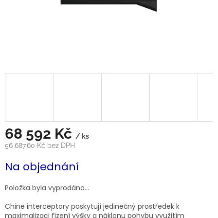
68 592 Kč
/ ks
56 687,60 Kč bez DPH
Měrná
Na objednání
cena:
Položka byla vyprodána…
Chine interceptory poskytují jedinečný prostředek k
maximalizaci řízení výšky a náklonu pohybu využitím