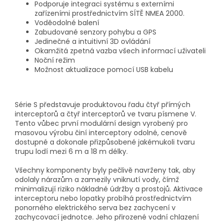
Podporuje integraci systému s externími
zařízeními prostřednictvím SÍTĚ NMEA 2000.
Voděodolné balení
Zabudované senzory pohybu a GPS
Jedinečné a intuitivní 3D ovládání
Okamžitá zpetná vazba všech informací uživateli
Noční režim
Možnost aktualizace pomocí USB kabelu
Série S představuje produktovou řadu čtyř přímých
interceptorů a čtyř interceptorů ve tvaru písmene V.
Tento vůbec první modulární design vyrobený pro
masovou výrobu činí interceptory odolné, cenově
dostupné a dokonale přizpůsobené jakémukoli tvaru
trupu lodí mezi 6 m a 18 m délky.
Všechny komponenty byly pečlivě navrženy tak, aby
odolaly nárazům a zamezily vniknutí vody, čímž
minimalizují riziko nákladné údržby a prostojů. Aktivace
interceptoru nebo lopatky probíhá prostřednictvím
ponorného elektrického serva bez zachycení v
zachycovací jednotce. Jeho přirozené vodní chlazení