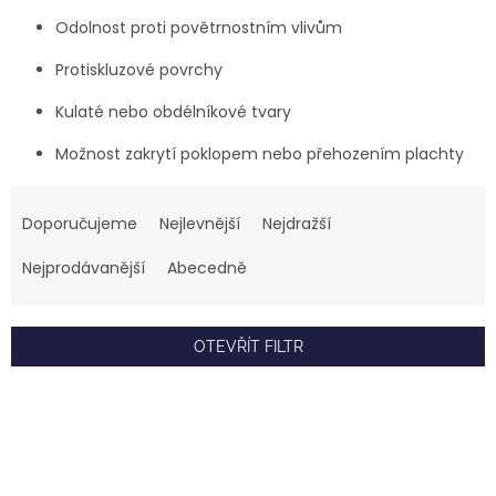
Odolnost proti povětrnostním vlivům
Protiskluzové povrchy
Kulaté nebo obdélníkové tvary
Možnost zakrytí poklopem nebo přehozením plachty
Ř
a
Doporučujeme
Nejlevnější
Nejdražší
z
e
Nejprodávanější
Abecedně
n
í
p
OTEVŘÍT FILTR
r
o
V
d
ý
u
p
k
i
t
s