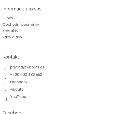
d
p
a
a
Informace pro vás
c
t
í
O nás
í
p
Obchodní podmínky
r
v
Kontakty
k
Rady a tipy
y
v
ý
p
Kontakt
i
s
pavlina
@
wboats.cz
u
+420 603 482 552
Facebook
wboats
YouTube
Facebook