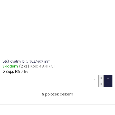
Stůl oválný bílý 762/457 mm
Skladem
(2 ks)
Kód:
48.417.51
2 044 Kč
/ ks
5
položek celkem
O
v
l
Z
á
á