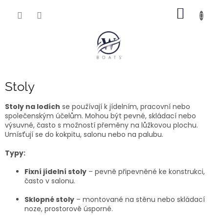
Přejít
NÁKUP
na
obsah
KOŠÍK
Stoly
Stoly na lodích
se používají k jídelním, pracovní nebo
společenským účelům. Mohou být pevné, skládací nebo
výsuvné, často s možností přeměny na lůžkovou plochu.
Umísťují se do kokpitu, salonu nebo na palubu.
Typy:
Fixní jídelní stoly
– pevně připevněné ke konstrukci,
často v salonu.
Sklopné stoly
– montované na stěnu nebo skládací
noze, prostorově úsporné.