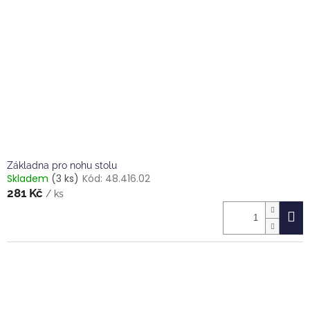
ů
p
r
o
d
u
k
t
ů
Základna pro nohu stolu
Skladem
(3 ks)
Kód:
48.416.02
281 Kč
/ ks