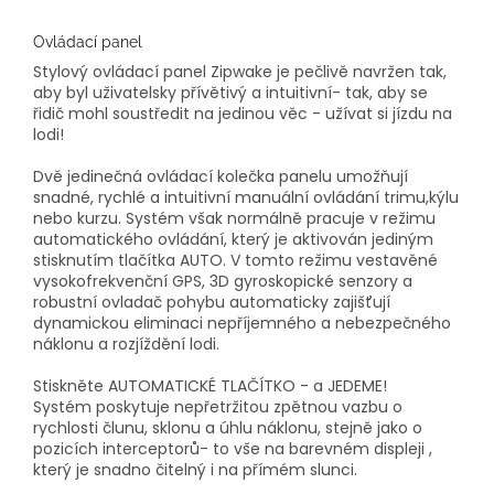
Ovládací panel
Stylový ovládací panel Zipwake je pečlivě navržen tak,
aby byl uživatelsky přívětivý a intuitivní- tak, aby se
řidič mohl soustředit na jedinou věc - užívat si jízdu na
lodi!
Dvě jedinečná ovládací kolečka panelu umožňují
snadné, rychlé a intuitivní manuální ovládání trimu,kýlu
nebo kurzu. Systém však normálně pracuje v režimu
automatického ovládání, který je aktivován jediným
stisknutím tlačítka AUTO. V tomto režimu vestavěné
vysokofrekvenční GPS, 3D gyroskopické senzory a
robustní ovladač pohybu automaticky zajišťují
dynamickou eliminaci nepříjemného a nebezpečného
náklonu a rozjíždění lodi.
Stiskněte AUTOMATICKÉ TLAČÍTKO - a JEDEME!
Systém poskytuje nepřetržitou zpětnou vazbu o
rychlosti člunu, sklonu a úhlu náklonu, stejně jako o
pozicích interceptorů- to vše na barevném displeji ,
který je snadno čitelný i na přímém slunci.