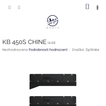
Přejít
NÁKUP
na
obsah
KOŠÍK
KB 450S CHINE
1448
Průměrné
Neohodnoceno
Podrobnosti hodnocení
Značka:
ZipWake
hodnocení
produktu
je
0,0
z
5
hvězdiček.