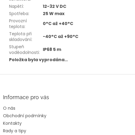
Napětí
:
12-32 V DC
Spotřeba
:
25 W max
Provozní
0°C až +40°C
teplota
:
Teplota při
-40°C až +90°C
skladování
:
Stupeň
IP68 5 m
voděodolnosti
:
Položka byla vyprodána…
Z
á
p
a
Informace pro vás
t
O nás
í
Obchodní podmínky
Kontakty
Rady a tipy