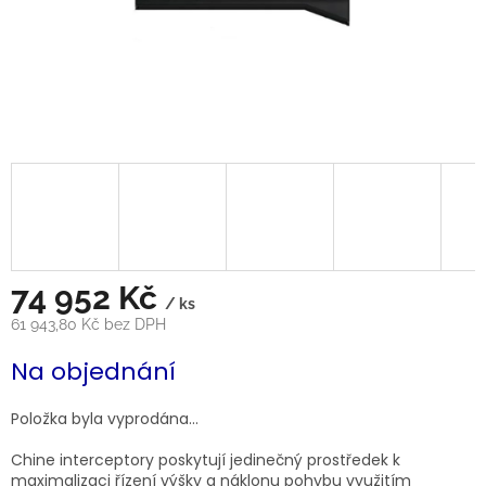
74 952 Kč
/ ks
61 943,80 Kč bez DPH
Měrná
Na objednání
cena:
Položka byla vyprodána…
Chine interceptory poskytují jedinečný prostředek k
maximalizaci řízení výšky a náklonu pohybu využitím