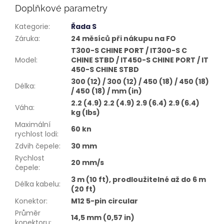
Doplňkové parametry
Kategorie
:
Řada S
Záruka
:
24 měsíců při nákupu na FO
T300-S CHINE PORT / IT300-S C
Model
:
CHINE STBD / IT450-S CHINE PORT / IT
450-S CHINE STBD
300 (12) / 300 (12) / 450 (18) / 450 (18)
Délka
:
/ 450 (18) / mm (in)
2.2 (4.9) 2.2 (4.9) 2.9 (6.4) 2.9 (6.4)
Váha
:
kg (lbs)
Maximální
60 kn
rychlost lodi
:
Zdvih čepele
:
30 mm
Rychlost
20 mm/s
čepele
:
3 m (10 ft), prodloužitelné až do 6 m
Délka kabelu
:
(20 ft)
Konektor
:
M12 5-pin circular
Průměr
14,5 mm (0,57 in)
konektoru
: