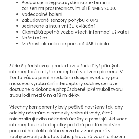
Podporuje integraci systému s externími
zařízeními prostřednictvím SÍTĚ NMEA 2000.
Voděodolné balení
Zabudované senzory pohybu a GPS
Jedinečné a intuitivní 3D ovládání
Okamžitá zpetná vazba všech informací uživateli
Noční režim
Možnost aktualizace pomocí USB kabelu
Série S představuje produktovou řadu čtyř přímých
interceptorů a čtyř interceptorů ve tvaru písmene V.
Tento vůbec první modulární design vyrobený pro
masovou výrobu činí interceptory odolné, cenově
dostupné a dokonale přizpůsobené jakémukoli tvaru
trupu lodí mezi 6 m a 18 m délky.
Všechny komponenty byly pečlivě navrženy tak, aby
odolaly nárazům a zamezily vniknutí vody, čímž
minimalizují riziko nákladné údržby a prostojů. Aktivace
interceptoru nebo lopatky probíhá prostřednictvím
ponorného elektrického serva bez zachycení v
zachycovací jednotce. Jeho přirozené vodní chlazení