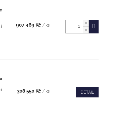
e
907 469 Kč
/ ks
i
e
i
308 550 Kč
/ ks
DETAIL