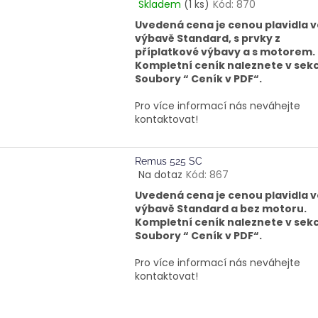
Skladem
(1 ks)
Kód:
870
Průměrné
hodnocení
Uvedená cena je cenou plavidla v
produktu
výbavě Standard, s prvky z
je
příplatkové výbavy a s motorem.
5,0
Kompletní ceník naleznete v sekc
z
Soubory “ Ceník v PDF“.
5
hvězdiček.
Pro více informací nás neváhejte
kontaktovat!
Remus 525 SC
Na dotaz
Kód:
867
Průměrné
hodnocení
Uvedená cena je cenou plavidla v
produktu
výbavě Standard a bez motoru.
je
Kompletní ceník naleznete v sekc
5,0
Soubory “ Ceník v PDF“.
z
5
Pro více informací nás neváhejte
hvězdiček.
kontaktovat!
O