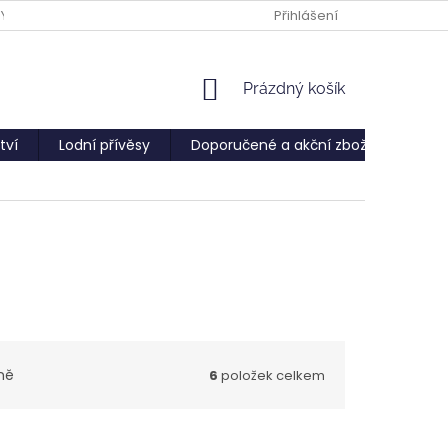
PY
Přihlášení
NÁKUPNÍ
Prázdný košík
KOŠÍK
tví
Lodní přívěsy
Doporučené a akční zboží
Služ
ně
6
položek celkem