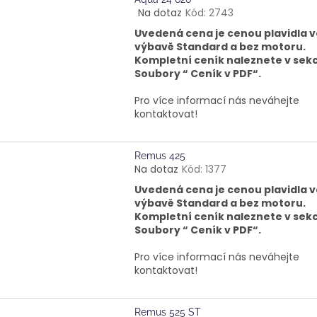
Na dotaz
Kód:
2743
Průměrné
hodnocení
Uvedená cena je cenou plavidla v
produktu
výbavě Standard a bez motoru.
je
Kompletní ceník naleznete v sekc
5,0
Soubory “ Ceník v PDF“.
z
5
Pro více informací nás neváhejte
hvězdiček.
kontaktovat!
Remus 425
Na dotaz
Kód:
1377
Uvedená cena je cenou plavidla v
výbavě Standard a bez motoru.
Kompletní ceník naleznete v sekc
Soubory “ Ceník v PDF“.
Pro více informací nás neváhejte
kontaktovat!
Remus 525 ST