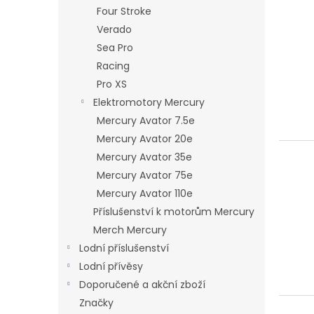
n
ý
í
Four Stroke
e
p
p
Verado
l
i
r
Sea Pro
s
o
Racing
p
d
Pro XS
r
u
o
k
Elektromotory Mercury
d
t
Mercury Avator 7.5e
u
ů
Mercury Avator 20e
k
Mercury Avator 35e
t
Mercury Avator 75e
ů
Mercury Avator 110e
Příslušenství k motorům Mercury
Merch Mercury
Lodní příslušenství
Lodní přívěsy
Doporučené a akční zboží
Značky