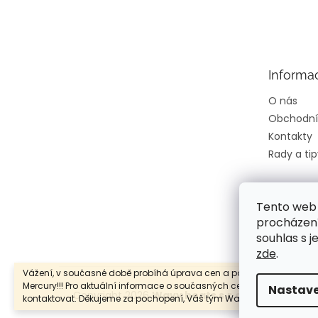
Z
á
p
a
t
Informa
í
O nás
Obchodní
Kontakty
Rady a tip
Tento web 
procházení
souhlas s j
zde
.
Vážení, v současné době probíhá úprava cen a popisů lodních mot
Mercury!!! Pro aktuální informace o současných cenách, nás neváhe
Nastave
Copyright 2026
Wavy boats s.r.o.
. Všechna prá
kontaktovat. Děkujeme za pochopení, Váš tým Wavy Boats s.r.o.