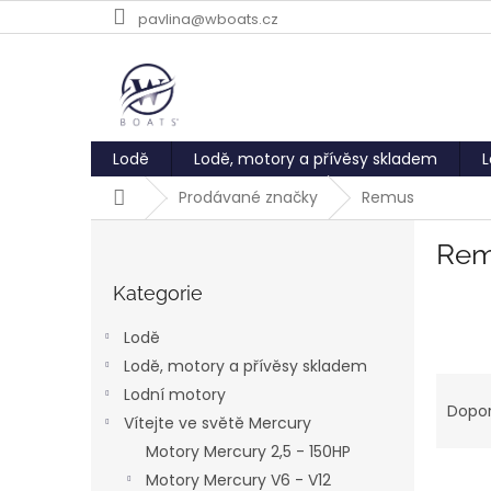
Přejít
pavlina@wboats.cz
na
obsah
Lodě
Lodě, motory a přívěsy skladem
L
Domů
Prodávané značky
Remus
P
Re
o
Přeskočit
s
kategorie
Kategorie
t
r
Lodě
a
Lodě, motory a přívěsy skladem
n
Ř
Lodní motory
n
a
Dopo
í
Vítejte ve světě Mercury
z
p
Motory Mercury 2,5 - 150HP
e
a
V
n
Motory Mercury V6 - V12