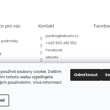
ce pro vás
Kontakt
Facebo
pavlina
@
wboats.cz
 podmínky
+420 603 482 552
Facebook
y
wboats
YouTube
používá soubory cookie. Dalším
Odmítnout
S
m tohoto webu vyjadřujete
ejich používáním.. Více informací
orů
jte
ní
va vyhrazena.