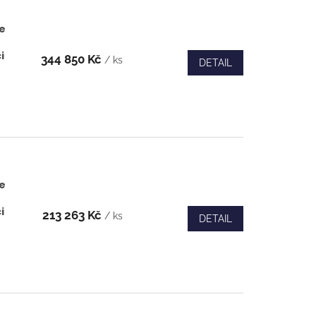
e
i
344 850 Kč
/ ks
DETAIL
e
i
213 263 Kč
/ ks
DETAIL