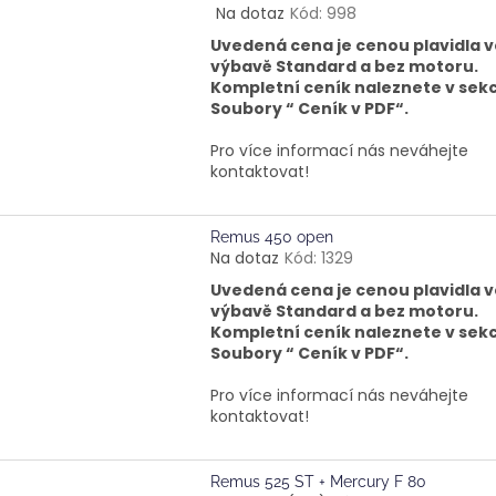
Na dotaz
Kód:
998
Průměrné
hodnocení
Uvedená cena je cenou plavidla v
produktu
výbavě Standard a bez motoru.
je
Kompletní ceník naleznete v sekc
5,0
Soubory “ Ceník v PDF“.
z
5
Pro více informací nás neváhejte
hvězdiček.
kontaktovat!
Remus 450 open
Na dotaz
Kód:
1329
Uvedená cena je cenou plavidla v
výbavě Standard a bez motoru.
Kompletní ceník naleznete v sekc
Soubory “ Ceník v PDF“.
Pro více informací nás neváhejte
kontaktovat!
Remus 525 ST + Mercury F 80