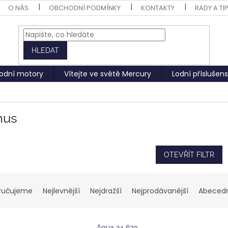
O NÁS
OBCHODNÍ PODMÍNKY
KONTAKTY
RADY A TI
HLEDAT
odní motory
Vítejte ve světě Mercury
Lodní příslušens
mus
OTEVŘÍT FILTR
ručujeme
Nejlevnější
Nejdražší
Nejprodávanější
Abeced
Aqua 24 620