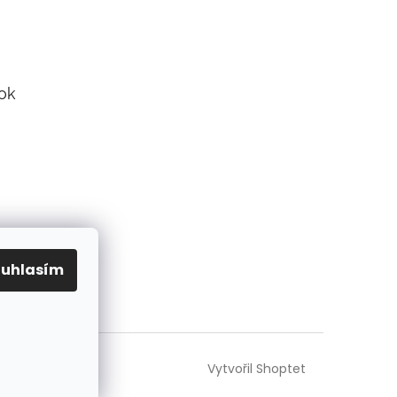
ok
ouhlasím
Vytvořil Shoptet