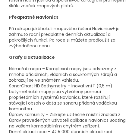
řešení nabízí jasnou a spolehlivou kartografii pro nejširší
škálu značek mapových plotrů.
Předplatné Navionics
Při nákupu jakéhokoli mapového řešení Navionics+ je
zahrnuto roční předplatné denních aktualizací a
pokročilých funkcí. Po roce si můžete prodloužit za
zvýhodněnou cenu.
Grafy a aktualizace
Námořní mapa – Komplexní mapy jsou odvozeny z
mnoha oficiálních, vládních a soukromých zdrojů a
zobrazují se ve známém vzhledu.
SonarChart HD Bathymetry – Inovativní 1' (0,5 m)
batymetrické mapy jsou vytvářeny pomocí
proprietárních systémů Navionics, které rozšiřují
stávající obsah o data ze sonaru přidaná vodáckou
komunitou.
Úpravy komunity – Získejte užitečné místní znalosti z
úprav provedených uživateli aplikace Navionics Boating
na vašem kompatibilním chytrém zařízení.
Denní aktualizace – Až 5 000 denních aktualizací