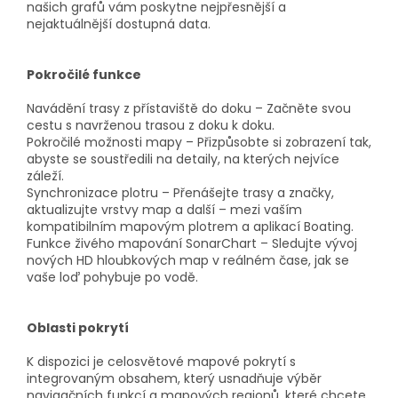
našich grafů vám poskytne nejpřesnější a
nejaktuálnější dostupná data.
Pokročilé funkce
Navádění trasy z přístaviště do doku – Začněte svou
cestu s navrženou trasou z doku k doku.
Pokročilé možnosti mapy – Přizpůsobte si zobrazení tak,
abyste se soustředili na detaily, na kterých nejvíce
záleží.
Synchronizace plotru – Přenášejte trasy a značky,
aktualizujte vrstvy map a další – mezi vaším
kompatibilním mapovým plotrem a aplikací Boating.
Funkce živého mapování SonarChart – Sledujte vývoj
nových HD hloubkových map v reálném čase, jak se
vaše loď pohybuje po vodě.
Oblasti pokrytí
K dispozici je celosvětové mapové pokrytí s
integrovaným obsahem, který usnadňuje výběr
navigačních funkcí a mapových regionů, které chcete.