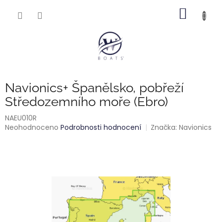
Přejít
NÁKUP
na
obsah
KOŠÍK
Navionics+ Španělsko, pobřeží
Středozemního moře (Ebro)
NAEU010R
Průměrné
Neohodnoceno
Podrobnosti hodnocení
Značka:
Navionics
hodnocení
produktu
je
0,0
z
5
hvězdiček.