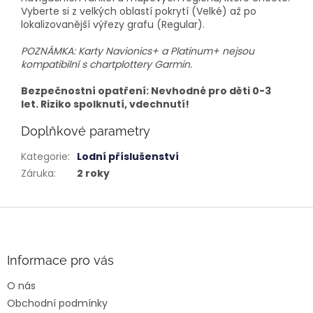
Vyberte si z velkých oblastí pokrytí (Velké) až po
lokalizovanější výřezy grafu (Regular).
POZNÁMKA: Karty Navionics+ a Platinum+ nejsou
kompatibilní s chartplottery Garmin.
Bezpečnostní opatření: Nevhodné pro děti 0-3
let. Riziko spolknutí, vdechnutí!
Doplňkové parametry
Kategorie
:
Lodní příslušenství
Záruka
:
2 roky
Z
á
p
a
Informace pro vás
t
O nás
í
Obchodní podmínky