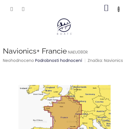
Přejít
NÁKUP
na
obsah
KOŠÍK
Navionics+ Francie
NAEU080R
Průměrné
Neohodnoceno
Podrobnosti hodnocení
Značka:
Navionics
hodnocení
produktu
je
0,0
z
5
hvězdiček.