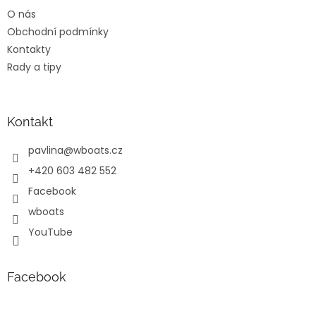
t
O nás
í
Obchodní podmínky
Kontakty
Rady a tipy
Kontakt
pavlina
@
wboats.cz
+420 603 482 552
Facebook
wboats
YouTube
Facebook