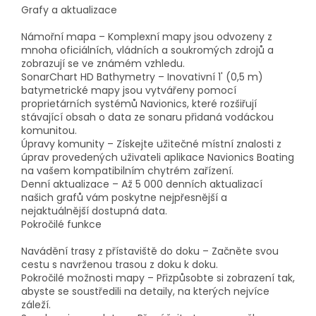
Grafy a aktualizace
Námořní mapa – Komplexní mapy jsou odvozeny z
mnoha oficiálních, vládních a soukromých zdrojů a
zobrazují se ve známém vzhledu.
SonarChart HD Bathymetry – Inovativní 1' (0,5 m)
batymetrické mapy jsou vytvářeny pomocí
proprietárních systémů Navionics, které rozšiřují
stávající obsah o data ze sonaru přidaná vodáckou
komunitou.
Úpravy komunity – Získejte užitečné místní znalosti z
úprav provedených uživateli aplikace Navionics Boating
na vašem kompatibilním chytrém zařízení.
Denní aktualizace – Až 5 000 denních aktualizací
našich grafů vám poskytne nejpřesnější a
nejaktuálnější dostupná data.
Pokročilé funkce
Navádění trasy z přístaviště do doku – Začněte svou
cestu s navrženou trasou z doku k doku.
Pokročilé možnosti mapy – Přizpůsobte si zobrazení tak,
abyste se soustředili na detaily, na kterých nejvíce
záleží.