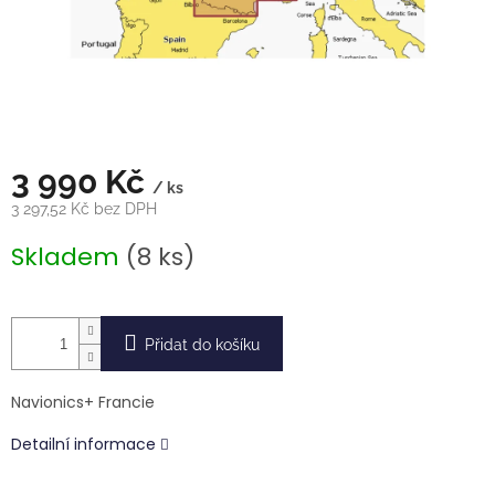
3 990 Kč
/ ks
3 297,52 Kč bez DPH
Měrná
Skladem
(8 ks)
cena:
Přidat do košíku
Navionics+ Francie
Detailní informace