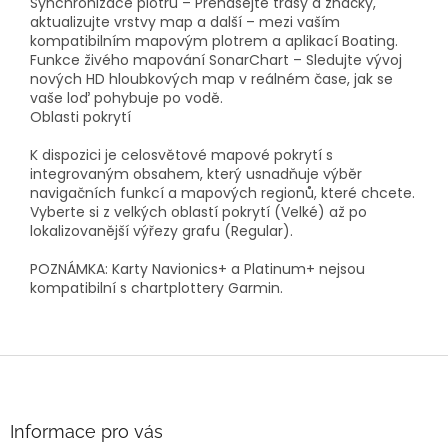
Synchronizace plotru – Přenášejte trasy a značky,
aktualizujte vrstvy map a další – mezi vaším
kompatibilním mapovým plotrem a aplikací Boating.
Funkce živého mapování SonarChart – Sledujte vývoj
nových HD hloubkových map v reálném čase, jak se
vaše loď pohybuje po vodě.
Oblasti pokrytí
K dispozici je celosvětové mapové pokrytí s
integrovaným obsahem, který usnadňuje výběr
navigačních funkcí a mapových regionů, které chcete.
Vyberte si z velkých oblastí pokrytí (Velké) až po
lokalizovanější výřezy grafu (Regular).
POZNÁMKA: Karty Navionics+ a Platinum+ nejsou
kompatibilní s chartplottery Garmin.
Z
á
p
a
Informace pro vás