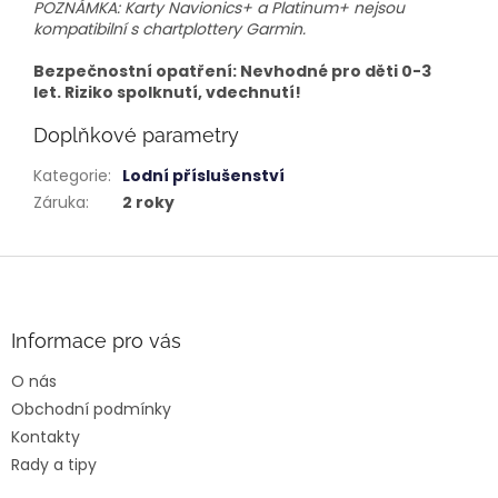
POZNÁMKA: Karty Navionics+ a Platinum+ nejsou
kompatibilní s chartplottery Garmin.
Bezpečnostní opatření: Nevhodné pro děti 0-3
let. Riziko spolknutí, vdechnutí!
Doplňkové parametry
Kategorie
:
Lodní příslušenství
Záruka
:
2 roky
Z
á
p
a
Informace pro vás
t
O nás
í
Obchodní podmínky
Kontakty
Rady a tipy