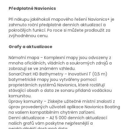
Předplatné Navionics
Při nákupu jakéhokoli mapového řešení Navionics+ je
zahrnuto roční předplatné denních aktualizací a
pokročilých funkcí. Po roce si můžete prodloužit za
zvýhodněnou cenu.
Grafy a aktualizace
Námořní mapa – Komplexní mapy jsou odvozeny z
mnoha oficiálních, vládních a soukromých zdrojů a
zobrazují se ve známém vzhledu.
SonarChart HD Bathymetry – Inovativní 1' (0,5 m)
batymetrické mapy jsou vytvářeny pomocí
proprietárních systémů Navionics, které rozšiřují
stávající obsah o data ze sonaru přidaná vodáckou
komunitou.
Úpravy komunity – Získejte užitečné místní znalosti z
úprav provedených uživateli aplikace Navionics Boating
na vašem kompatibilním chytrém zařízení.
Denní aktualizace – Až 5 000 denních aktualizací
našich grafů vám poskytne nejpřesnější a
nejaktuálnější dostupná data.