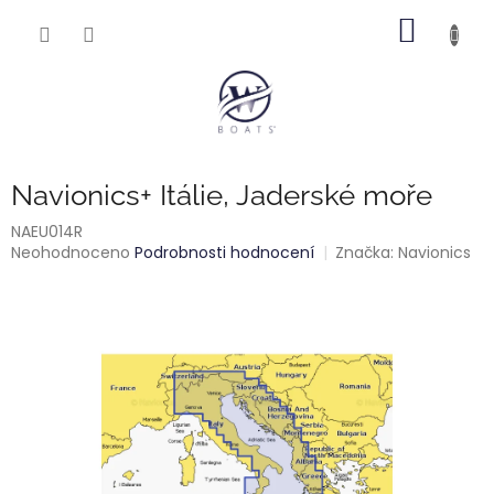
Přejít
NÁKUP
na
obsah
KOŠÍK
Navionics+ Itálie, Jaderské moře
NAEU014R
Průměrné
Neohodnoceno
Podrobnosti hodnocení
Značka:
Navionics
hodnocení
produktu
je
0,0
z
5
hvězdiček.