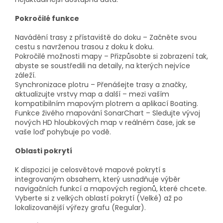
Pokročilé funkce
Navádění trasy z přístaviště do doku – Začněte svou
cestu s navrženou trasou z doku k doku.
Pokročilé možnosti mapy – Přizpůsobte si zobrazení tak,
abyste se soustředili na detaily, na kterých nejvíce
záleží.
Synchronizace plotru – Přenášejte trasy a značky,
aktualizujte vrstvy map a další – mezi vaším
kompatibilním mapovým plotrem a aplikací Boating.
Funkce živého mapování SonarChart – Sledujte vývoj
nových HD hloubkových map v reálném čase, jak se
vaše loď pohybuje po vodě.
Oblasti pokrytí
K dispozici je celosvětové mapové pokrytí s
integrovaným obsahem, který usnadňuje výběr
navigačních funkcí a mapových regionů, které chcete.
Vyberte si z velkých oblastí pokrytí (Velké) až po
lokalizovanější výřezy grafu (Regular).