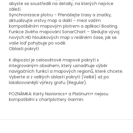
abyste se soustředili na detaily, na kterých nejvíce
záleží.
Synchronizace plotru – Přenášejte trasy a značky,
aktualizujte vrstvy map a další – mezi vaším
kompatibilním mapovým plotrem a aplikací Boating.
Funkce živého mapování SonarChart – Sledujte vývoj
nových HD hloubkových map v reálném čase, jak se
vaše loď pohybuje po vodě.
Oblasti pokrytí
K dispozici je celosvětové mapové pokrytí s
integrovaným obsahem, který usnadňuje výběr
navigačních funkcí a mapových regionů, které chcete.
Vyberte si z velkých oblastí pokrytí (Velké) až po
lokalizovanější výřezy grafu (Regular).
POZNÁMKA: Karty Navionics+ a Platinum+ nejsou
kompatibilní s chartplottery Garmin.
Z
á