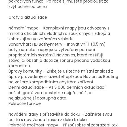
pokročilých funkcí. Po roce si můžete prodloužit za
zvýhodněnou cenu.
Grafy a aktualizace
Námořní mapa – Komplexní mapy jsou odvozeny z
mnoha oficiálních, vládních a soukromých zdrojů a
zobrazují se ve známém vzhledu.
SonarChart HD Bathymetry – Inovativní 1' (0,5 m)
batymetrické mapy jsou vytvářeny pomocí
proprietárních systémů Navionics, které rozšiřují
stávající obsah o data ze sonaru přidaná vodáckou
komunitou.
Úpravy komunity – Získejte užitečné místní znalosti z
úprav provedených uživateli aplikace Navionics Boating
na vašem kompatibilním chytrém zařízení.
Denní aktualizace – Až 5 000 denních aktualizací
našich grafů vám poskytne nejpřesnější a
nejaktuálnější dostupná data.
Pokročilé funkce
Navádění trasy z přístaviště do doku – Začněte svou
cestu s navrženou trasou z doku k doku.
Pokročilé možnosti mapy – Přizpůsobte si zobrazení tak,