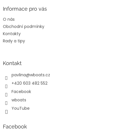
p
a
Informace pro vás
t
O nás
í
Obchodní podmínky
Kontakty
Rady a tipy
Kontakt
pavlina
@
wboats.cz
+420 603 482 552
Facebook
wboats
YouTube
Facebook