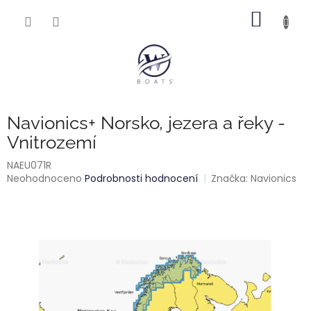
Přejít
NÁKUP
na
obsah
KOŠÍK
Navionics+ Norsko, jezera a řeky -
Vnitrozemí
NAEU071R
Průměrné
Neohodnoceno
Podrobnosti hodnocení
Značka:
Navionics
hodnocení
produktu
je
0,0
z
5
hvězdiček.