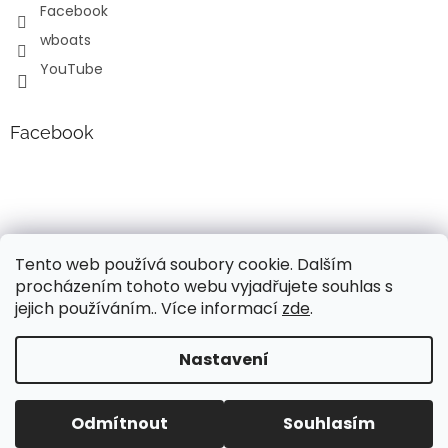
Facebook
wboats
YouTube
Facebook
Tento web používá soubory cookie. Dalším
procházením tohoto webu vyjadřujete souhlas s
jejich používáním.. Více informací
zde
.
Vytvořil Shoptet
Nastavení
Vážení, v současné době probíhá úprava cen a popisů
lodních motorů Mercury!!! Pro aktuální informace o
Copyright 2026
Wavy boats s.r.o.
. Všechna práva
současných cenách, nás neváhejte kontaktovat. Děkujeme
Odmítnout
Souhlasím
vyhrazena.
za pochopení, Váš tým Wavy Boats s.r.o.