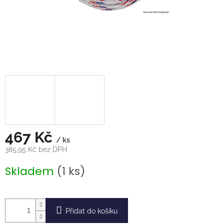
467 Kč
/ ks
385,95 Kč bez DPH
Měrná
Skladem
(1 ks)
cena:
Přidat do košíku