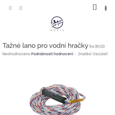
Přejít
NÁKUP
na
obsah
KOŠÍK
Tažné lano pro vodní hračky
64.161.00
Průměrné
Neohodnoceno
Podrobnosti hodnocení
Značka:
Osculati
hodnocení
produktu
je
0,0
z
5
hvězdiček.