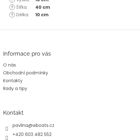
?
Šířka
:
40 cm
?
Délka
:
10 cm
Z
á
p
a
Informace pro vás
t
O nás
í
Obchodní podmínky
Kontakty
Rady a tipy
Kontakt
pavlina
@
wboats.cz
+420 603 482 552