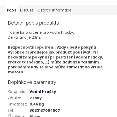
Popis
Diskuze
Ostatní informace
Detailní popis produktu
Tažné lano určené pro vodní hračky.
Délka lana je 23m.
Bezpečnostní opatření: Vždy dbejte pokynů
výrobce či prodejce jak produkt používat. Při
nedodržení pokynů (př. přetížení vodní hračky,
krátké tažné lano, …) může dojít až k fatálním
poraněním kdy se lano může zamotat do vrtule
motoru.
Doplňkové parametry
Kategorie
:
Vodní hračky
Záruka
:
2 roky
Hmotnost
:
0.46 kg
EAN
:
8033137054907
?
Výška
:
10 cm