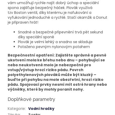
vám umožňují rychle najít dobrý úchop a speciální
spona zajišťuje bezpečný háček. Plovák využívá
tzv Boston ventil, díky kterému je nafukování a
vyfukování jednoduché a rychlé. Stačí okamžik a Donut
je připraven hrát!
Snadné a bezpečné připevnění trvá pět sekund
díky speciální sponě
Plovák je velmi lehký a snadno se skladuje
Potaženo pevným nylonovým potahem
Bezpečnostní opatření: Zajistěte správné a pevné
ukotvení mola ke břehu nebo dnu – pohybující se
nebo neukotvené molo je nebezpečné pro
vstup/výstup hrozí riziko pádu. Povrch
polyethylenových plováků může být kluzký –
buďte při pohybu na mole obezřetní, hrozí riziko
pádu. Spojovací prvky nesmí mít ostré hrany nebo
výčnělky, které by mohly poranit nohy.
Doplňkové parametry
Kategorie
:
Vodní hračky
Záruka
:
2 roky