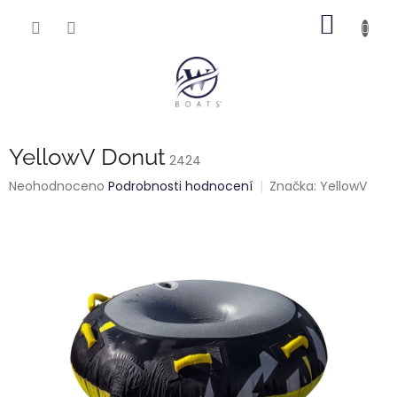
Přejít
NÁKUP
na
obsah
KOŠÍK
YellowV Donut
2424
Průměrné
Neohodnoceno
Podrobnosti hodnocení
Značka:
YellowV
hodnocení
produktu
je
0,0
z
5
hvězdiček.