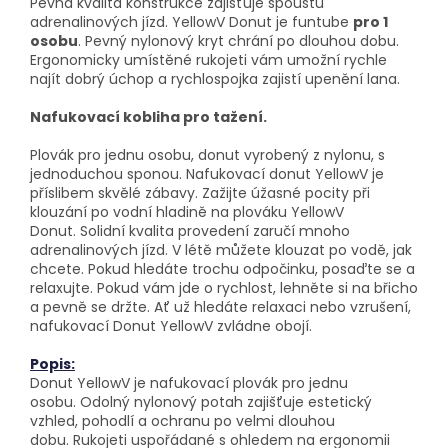
Pevná kvalita konstrukce zajišťuje spoustu
adrenalinových jízd. YellowV Donut je funtube
pro 1
osobu
. Pevný nylonový kryt chrání po dlouhou dobu.
Ergonomicky umístěné rukojeti vám umožní rychle
najít dobrý úchop a rychlospojka zajistí upenění lana.
Nafukovací kobliha pro tažení.
Plovák pro jednu osobu, donut vyrobený z nylonu, s
jednoduchou sponou. Nafukovací donut
YellowV je
příslibem skvělé zábavy.
Zažijte úžasné pocity při
klouzání po vodní hladině na plováku YellowV
Donut.
Solidní kvalita provedení zaručí mnoho
adrenalinových jízd.
V
létě můžete klouzat po vodě, jak
chcete.
Pokud hledáte trochu odpočinku, posaďte se a
relaxujte.
Pokud vám jde o rychlost, lehněte si na břicho
a pevně se držte.
Ať už hledáte relaxaci nebo vzrušení,
nafukovací Donut YellowV zvládne obojí.
Popis:
Donut YellowV je nafukovací plovák pro jednu
osobu. Odolný nylonový potah zajišťuje estetický
vzhled, pohodlí a ochranu po velmi dlouhou
dobu. Rukojeti uspořádané s ohledem na ergonomii