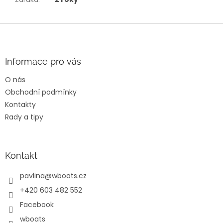
Z
á
p
a
Informace pro vás
t
O nás
í
Obchodní podmínky
Kontakty
Rady a tipy
Kontakt
pavlina
@
wboats.cz
+420 603 482 552
Facebook
wboats