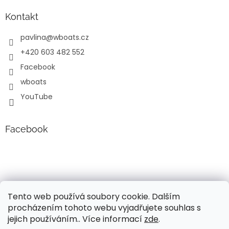
ý
p
Kontakt
i
s
pavlina
@
wboats.cz
u
+420 603 482 552
Facebook
wboats
YouTube
Facebook
Tento web používá soubory cookie. Dalším
procházením tohoto webu vyjadřujete souhlas s
jejich používáním.. Více informací
zde
.