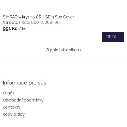
SIMRAD – kryt na CRUISE 9 Sun Cover
Na dotaz
Kód:
000-15069-001
991 Kč
/ ks
DETAIL
3
položek celkem
O
v
l
Z
á
á
d
p
a
a
Informace pro vás
c
t
í
O nás
í
p
Obchodní podmínky
r
v
Kontakty
k
Rady a tipy
y
v