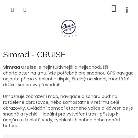
Přejít
NÁKUP
na
obsah
KOŠÍK
Simrad - CRUISE
Simrad Cruise
je nejintuitivnější a nejjednodušší
chartplotter na trhu. Vše potřebné pro snadnou GPS navigaci
najdete přímo v balení – displej čitelný na slunci, montážní
držák i sonarový převodník.
Umožňuje zobrazení map, navigace a sonaru buď na
rozdělené obrazovce, nebo samostatně v režimu celé
obrazovky. Ovládání pomocí otočného voliče a klávesnice je
snadné a rychlé – ideální pro vytváření tras i přístup k
údajům o teplotě vody, rychlosti, hloubce nebo napětí
baterie.
Ř