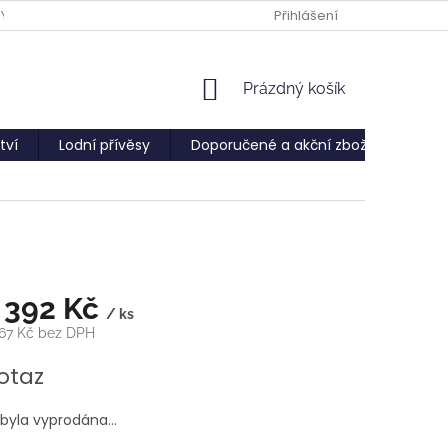
PY
Přihlášení
NÁKUPNÍ
Prázdný košík
KOŠÍK
tví
Lodní přívěsy
Doporučené a akční zboží
Služ
 392 Kč
/ ks
,67 Kč bez DPH
otaz
 byla vyprodána…