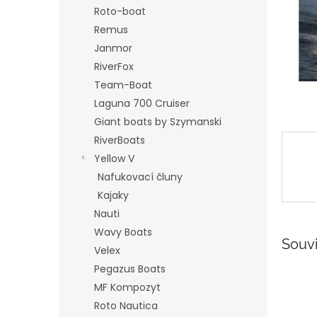
n
Roto-boat
e
Remus
l
Janmor
RiverFox
Team-Boat
Laguna 700 Cruiser
Giant boats by Szymanski
RiverBoats
Yellow V
Nafukovací čluny
Kajaky
Nauti
Wavy Boats
Souvi
Velex
Pegazus Boats
MF Kompozyt
Roto Nautica