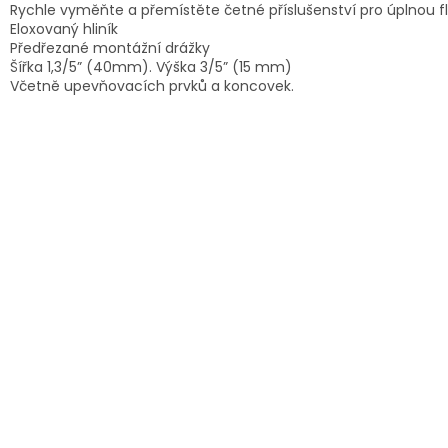
Rychle vyměňte a přemístěte četné příslušenství pro úplnou flex
Eloxovaný hliník
Předřezané montážní drážky
Šířka 1,3/5” (40mm).
Výška 3/5” (15 mm)
Včetně upevňovacích prvků a koncovek.