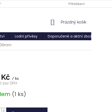
PY
Přihlášení
NÁKUPNÍ
Prázdný košík
KOŠÍK
tví
Lodní přívěsy
Doporučené a akční zboží
Služ
 300mm
 Kč
/ ks
Kč bez DPH
adem
(1 ks)