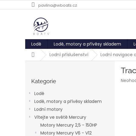
Přejít
pavlina@wboats.cz
na
obsah
Lodě
Lodě, motory a přívěsy skladem
L
Domů
Lodní příslušenství
Lodní navigace 
P
Tra
o
Přeskočit
s
Průmě
Neoho
kategorie
Kategorie
t
hodnoc
r
produk
Lodě
a
je
Lodě, motory a přívěsy skladem
0,0
n
z
Lodní motory
n
5
í
Vítejte ve světě Mercury
hvězdič
p
Motory Mercury 2,5 - 150HP
a
Motory Mercury V6 - V12