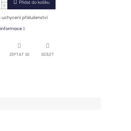
Přidat do košíku
o uchycení příslušenství
í informace
ZEPTAT SE
SDÍLET