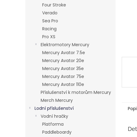
n
Four Stroke
e
Verado
l
Sea Pro
Racing
Pro XS
Elektromotory Mercury
Mercury Avator 7.5e
Mercury Avator 20e
Mercury Avator 35e
Mercury Avator 75e
Mercury Avator 110e
Příslušenství k motorům Mercury
Merch Mercury
Lodní příslušenství
Popi
Vodní hračky
Platforma
Det
Paddleboardy