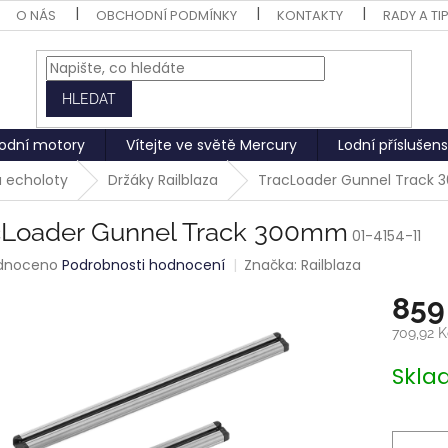
O NÁS
OBCHODNÍ PODMÍNKY
KONTAKTY
RADY A TI
HLEDAT
odní motory
Vítejte ve světě Mercury
Lodní příslušens
a echoloty
Držáky Railblaza
TracLoader Gunnel Track
cLoader Gunnel Track 300mm
01-4154-11
rné
dnoceno
Podrobnosti hodnocení
Značka:
Railblaza
ení
859
tu
709,92 
Měrná
Skl
cena:
ek.