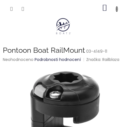
Přejít
NÁKUP
na
obsah
KOŠÍK
Pontoon Boat RailMount
03-4149-11
Průměrné
Neohodnoceno
Podrobnosti hodnocení
Značka:
Railblaza
hodnocení
produktu
je
0,0
z
5
hvězdiček.