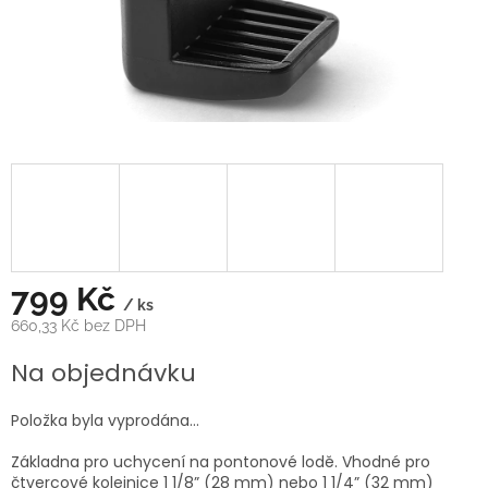
799 Kč
/ ks
660,33 Kč bez DPH
Měrná
Na objednávku
cena:
Položka byla vyprodána…
Základna pro uchycení na pontonové lodě. Vhodné pro
čtvercové kolejnice 1 1/8” (28 mm) nebo 1 1/4” (32 mm)