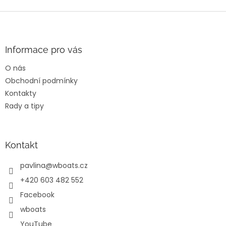
Z
á
p
a
Informace pro vás
t
O nás
í
Obchodní podmínky
Kontakty
Rady a tipy
Kontakt
pavlina
@
wboats.cz
+420 603 482 552
Facebook
wboats
YouTube