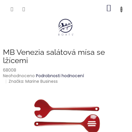
Přejít
NÁKUP
na
obsah
KOŠÍK
MB Venezia salátová mísa se
lžícemi
68008
Průměrné
Neohodnoceno
Podrobnosti hodnocení
hodnocení
Značka:
Marine Business
produktu
je
0,0
z
5
hvězdiček.