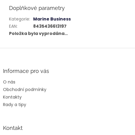
Doplňkové parametry
Kategorie
:
Marine Business
EAN
:
8435436613197
Položka byla vyprodána…
Z
á
p
a
Informace pro vás
t
O nás
í
Obchodní podmínky
Kontakty
Rady a tipy
Kontakt