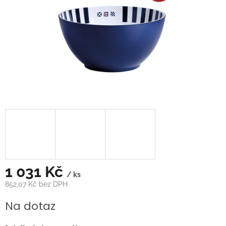
1 031 Kč
/ ks
852,07 Kč bez DPH
Měrná
Na dotaz
cena: