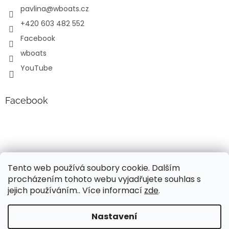
pavlina
@
wboats.cz
+420 603 482 552
Facebook
wboats
YouTube
Facebook
Tento web používá soubory cookie. Dalším
procházením tohoto webu vyjadřujete souhlas s
jejich používáním.. Více informací
zde
.
Vytvořil Shoptet
Nastavení
Vážení, v současné době probíhá úprava cen a popisů