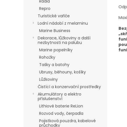
Rádia
Odpa
Repro
Turistické vařiče
Max
Lodní nádobí z melaminu
Bez
Marine Business
„sk
Dekorace, lůžkoviny a další
fun
nezbytnosti na palubu
pou
fun
Marine popelníky
Rohožky
Tašky a batohy
Ubrusy, běhouny, košíky
Lůžkoviny
Čistící a konzervační prostředky
Akumulátory a elektro
příslušenství
Lithiové baterie ReLion
Rozvod vody, čerpadla
Pojistková pouzdra, kabelové
průchodky