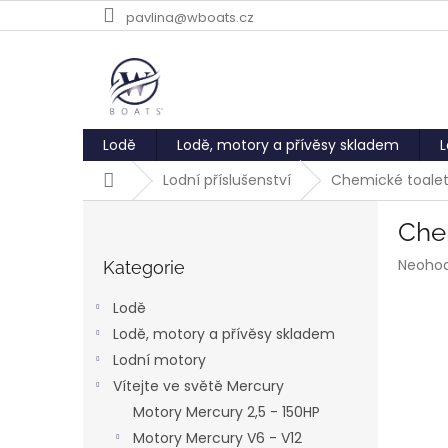
Přejít
pavlina@wboats.cz
na
obsah
Lodě
Lodě, motory a přívěsy skladem
L
Domů
Lodní příslušenství
Chemické toalet
P
Chem
o
Přeskočit
s
Průmě
Neoho
kategorie
Kategorie
t
hodnoc
r
produk
Lodě
a
je
Lodě, motory a přívěsy skladem
0,0
n
z
Lodní motory
n
5
í
Vítejte ve světě Mercury
hvězdič
p
Motory Mercury 2,5 - 150HP
a
Motory Mercury V6 - V12