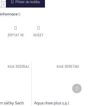
Přidat do košíku
í informace
ZEPTAT SE
SDÍLET
Kód:
30235AJ
Kód:
30357AD
Další
produkt
m sáčky Sach
Aqua rinse plus 1,5 l