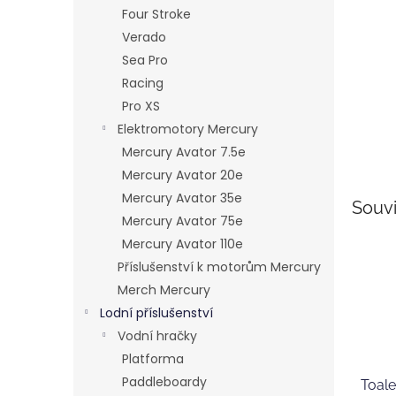
n
Four Stroke
e
Verado
l
Sea Pro
Racing
Pro XS
Elektromotory Mercury
Mercury Avator 7.5e
Mercury Avator 20e
Mercury Avator 35e
Souvi
Mercury Avator 75e
Mercury Avator 110e
Příslušenství k motorům Mercury
Merch Mercury
Lodní příslušenství
Vodní hračky
Platforma
Paddleboardy
Toale