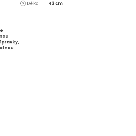
?
Délka
:
43 cm
ke
vnou
ípravky,
patnou