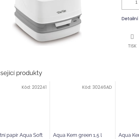
Detailn
TISK
sející produkty
Kód:
202241
Kód:
30246AD
tní papír Aqua Soft
Aqua Kem green 1,5 l
Aqua Ke