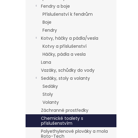
Fendry a boje
Příslušenství k fendrům
Boje
Fendry
Kotvy, háčky a pádla/vesla
Kotvy a příslušenství
Háčky, pádla a vesla
Lana
Vazáky, schůdky do vody
Sedáky, stoly a volanty
Sedáky
Stoly
Volanty
Záchranné prostředky
Chemické toalety s
příslušenstvím
Polyethylenové plováky a mola
Roto-Tech