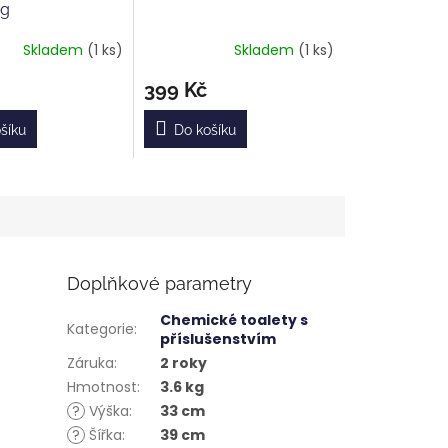
5g
Skladem
(1 ks)
Skladem
(1 ks)
Průměrné
hodnocení
399 Kč
produktu
je
4,0
šíku
Do košíku
z
5
hvězdiček.
Doplňkové parametry
Chemické toalety s
Kategorie
:
příslušenstvím
Záruka
:
2 roky
Hmotnost
:
3.6 kg
?
Výška
:
33 cm
?
Šířka
:
39 cm