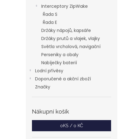
Interceptory ZipWake
Řada S
Řada E
Držáky nápojů, kapsáře
Držáky prutů a vlajek, vlajky
Světla vrcholová, navigační
Perseniky a obaly
Nabíječky baterií
Lodní přívěsy
Doporučené a akční zboží
Značky
Nákupní košík
0
KS /
0 KČ