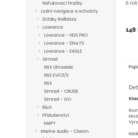
6 rolí
Nafukovací hračky
Lodní navigace a echoloty
Držáky Railblaza
Lowrance
148
Lowrance - HDS PRO
Lowrance - Elite FS
Lowrance - EAGLE
Simrad
Popi
NSX Ultrawide
NSS EVO3/S
NSX
Det
Simrad - CRUISE
Kla
Simrad - GO
B&G
Roz
Příslušenství
Možn
Výro
MAPY
Marine Audio - Clarion
Nádr