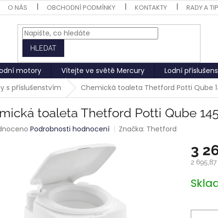
O NÁS
OBCHODNÍ PODMÍNKY
KONTAKTY
RADY A TI
HLEDAT
odní motory
Vítejte ve světě Mercury
Lodní příslušens
y s příslušenstvím
Chemická toaleta Thetford Potti Qube 
ická toaleta Thetford Potti Qube 14
rné
dnoceno
Podrobnosti hodnocení
Značka:
Thetford
ení
3 2
tu
2 695,8
Měrná
Skl
cena:
ek.