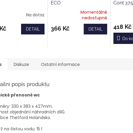
ECO
Cont 37
Momentálně
Na dotaz
Průměrné
nedostupné
hodnocení
418 Kč
produktu
 Kč
366 Kč
DETAIL
DETAIL
je
4,0
Do ko
z
5
hvězdiček.
s
Diskuze
Ostatní informace
ailní popis produktu
sické přenosné wc
měry: 330 x 383 x 427mm.
ost objednání náhradních dílů.
bce Thetford Holandsko.
ž na čistou vodu: 15 l