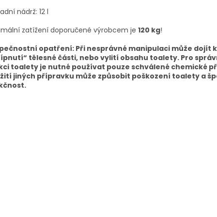
dní nádrž: 12 l
imální zatížení doporučené výrobcem je
120 kg
!
pečnostní opatření: Při nesprávné manipulaci může dojít 
řípnutí“ tělesné části, nebo vylití obsahu toalety. Pro sprá
kci toalety je nutné používat pouze schválené chemické př
žití jiných přípravku může způsobit poškození toalety a š
kčnost.