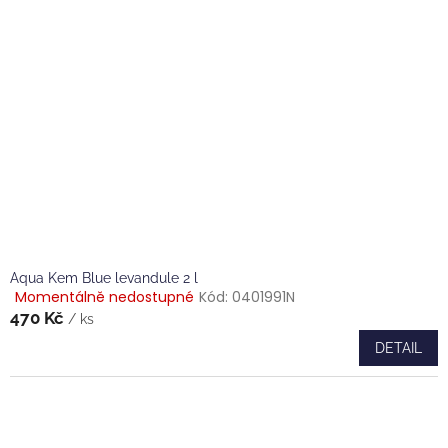
Aqua Kem Blue levandule 2 l
Momentálně nedostupné
Kód:
0401991N
Průměrné
470 Kč
hodnocení
/ ks
produktu
DETAIL
je
1,0
z
5
hvězdiček.