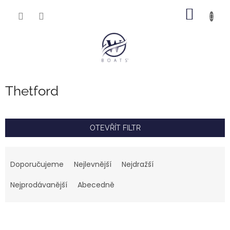
Přejít
NÁKUP
na
obsah
KOŠÍK
Thetford
OTEVŘÍT FILTR
Ř
a
Doporučujeme
Nejlevnější
Nejdražší
z
e
Nejprodávanější
Abecedně
n
í
V
p
ý