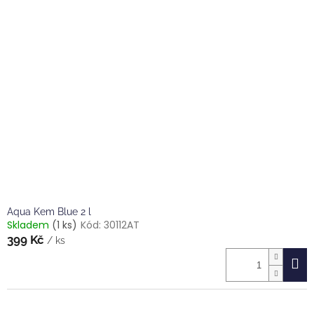
hvězdiček.
Aqua Kem Blue 2 l
Skladem
(1 ks)
Kód:
30112AT
399 Kč
/ ks