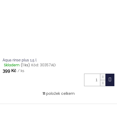
Aqua rinse plus 1,5 l
Skladem
(1 ks)
Kód:
30357AD
Průměrné
399 Kč
hodnocení
/ ks
produktu
je
4,0
z
11
položek celkem
5
O
hvězdiček.
v
l
Z
á
á
d