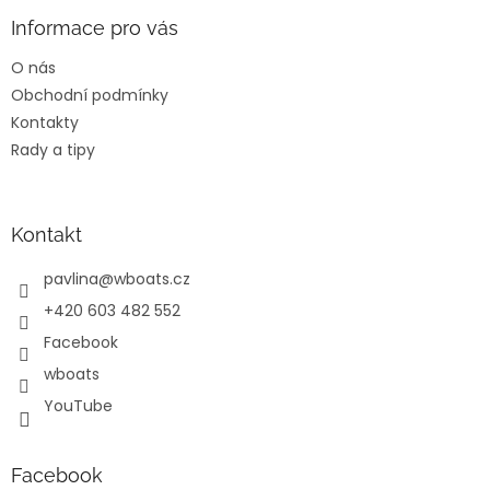
p
a
a
Informace pro vás
c
t
í
O nás
í
p
Obchodní podmínky
r
v
Kontakty
k
Rady a tipy
y
v
ý
p
Kontakt
i
s
pavlina
@
wboats.cz
u
+420 603 482 552
Facebook
wboats
YouTube
Facebook