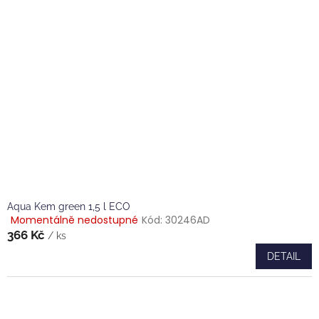
Aqua Kem green 1,5 l ECO
Momentálně nedostupné
Kód:
30246AD
Průměrné
366 Kč
hodnocení
/ ks
produktu
DETAIL
je
4,0
z
5
hvězdiček.