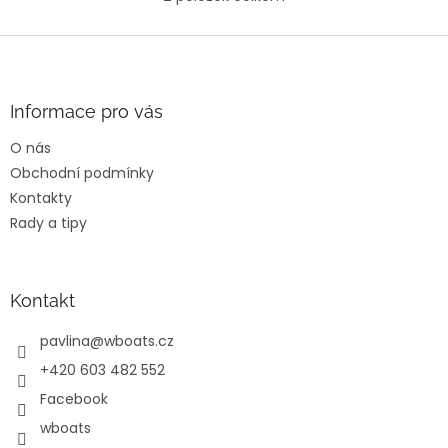
O
5
v
hvězdiček.
l
Z
á
á
d
p
a
a
Informace pro vás
c
t
í
O nás
í
p
Obchodní podmínky
r
v
Kontakty
k
Rady a tipy
y
v
ý
p
Kontakt
i
s
pavlina
@
wboats.cz
u
+420 603 482 552
Facebook
wboats