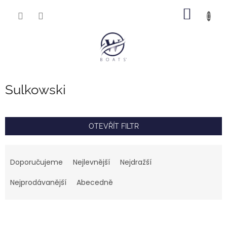
Přejít
NÁKUP
na
obsah
KOŠÍK
Sulkowski
OTEVŘÍT FILTR
Ř
a
Doporučujeme
Nejlevnější
Nejdražší
z
e
Nejprodávanější
Abecedně
n
í
V
p
ý