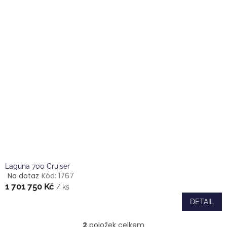
hvězdiček.
Laguna 700 Cruiser
Na dotaz
Kód:
1767
Průměrné
1 701 750 Kč
hodnocení
/ ks
produktu
DETAIL
je
4,6
2
položek celkem
z