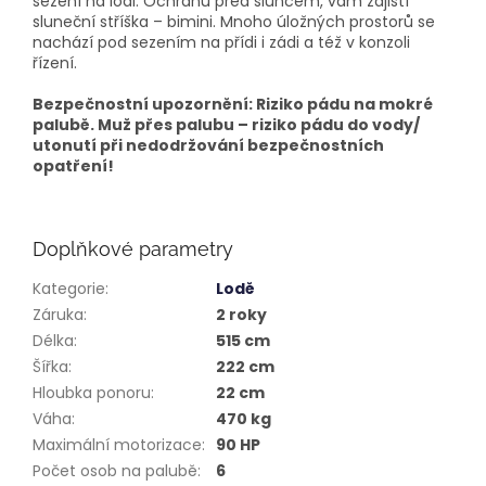
sezení na lodi. Ochranu před sluncem, vám zajistí
sluneční stříška – bimini. Mnoho úložných prostorů se
nachází pod sezením na přídi i zádi a též v konzoli
řízení.
Bezpečnostní upozornění: Riziko pádu na mokré
palubě. Muž přes palubu – riziko pádu do vody/
utonutí při nedodržování bezpečnostních
opatření!
Doplňkové parametry
Kategorie
:
Lodě
Záruka
:
2 roky
Délka
:
515 cm
Šířka
:
222 cm
Hloubka ponoru
:
22 cm
Váha
:
470 kg
Maximální motorizace
:
90 HP
Počet osob na palubě
:
6