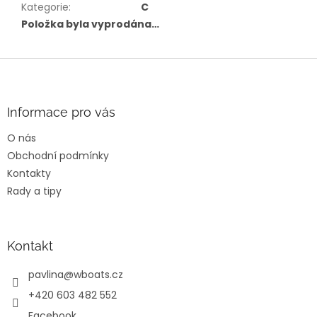
Kategorie
:
C
Položka byla vyprodána…
Z
á
p
a
Informace pro vás
t
O nás
í
Obchodní podmínky
Kontakty
Rady a tipy
Kontakt
pavlina
@
wboats.cz
+420 603 482 552
Facebook