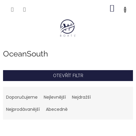
Přejít
NÁKUP
na
obsah
KOŠÍK
OceanSouth
OTEVŘÍT FILTR
Ř
a
Doporučujeme
Nejlevnější
Nejdražší
z
e
Nejprodávanější
Abecedně
n
í
V
p
ý