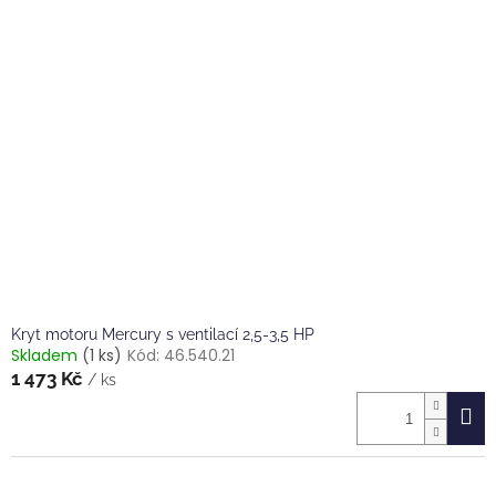
r
p
o
i
d
s
u
p
k
r
t
o
ů
d
u
k
t
ů
Kryt motoru Mercury s ventilací 2,5-3,5 HP
Skladem
(1 ks)
Kód:
46.540.21
1 473 Kč
/ ks