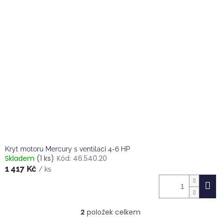
Kryt motoru Mercury s ventilací 4-6 HP
Skladem
(1 ks)
Kód:
46.540.20
1 417 Kč
/ ks
2
položek celkem
O