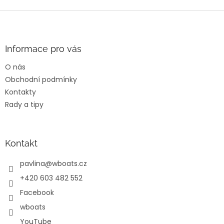
v
l
Z
á
á
d
p
a
a
Informace pro vás
c
t
í
O nás
í
p
Obchodní podmínky
r
v
Kontakty
k
Rady a tipy
y
v
ý
p
Kontakt
i
s
pavlina
@
wboats.cz
u
+420 603 482 552
Facebook
wboats
YouTube