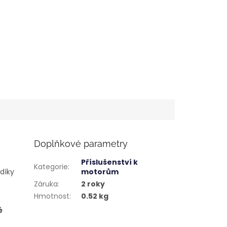
Doplňkové parametry
Příslušenství k
Kategorie
:
 díky
motorům
Záruka
:
2 roky
Hmotnost
:
0.52 kg
é