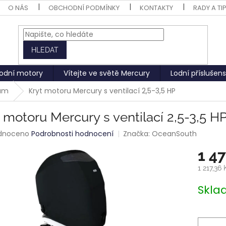
O NÁS
OBCHODNÍ PODMÍNKY
KONTAKTY
RADY A TI
HLEDAT
odní motory
Vítejte ve světě Mercury
Lodní příslušens
rům
Kryt motoru Mercury s ventilací 2,5-3,5 HP
 motoru Mercury s ventilací 2,5-3,5 H
rné
dnoceno
Podrobnosti hodnocení
Značka:
OceanSouth
ení
1 4
tu
1 217,36
Měrná
Skl
cena:
ek.