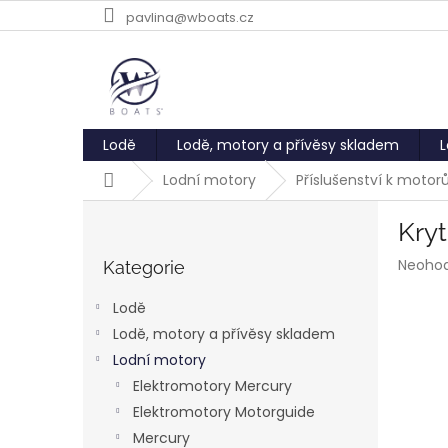
Přejít
pavlina@wboats.cz
na
obsah
Lodě
Lodě, motory a přívěsy skladem
L
Domů
Lodní motory
Příslušenství k moto
P
Kryt
o
Přeskočit
s
Průmě
Neoho
kategorie
Kategorie
t
hodnoc
r
produk
Lodě
a
je
Lodě, motory a přívěsy skladem
0,0
n
z
Lodní motory
n
5
í
Elektromotory Mercury
hvězdič
p
Elektromotory Motorguide
a
Mercury