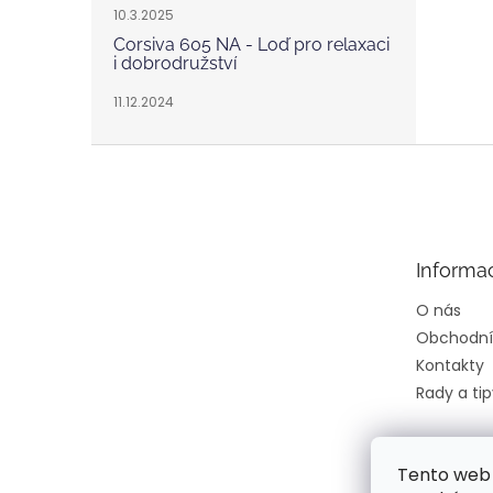
10.3.2025
Corsiva 605 NA - Loď pro relaxaci
i dobrodružství
11.12.2024
Z
á
p
a
t
Informa
í
O nás
Obchodní
Kontakty
Rady a tip
Tento web 