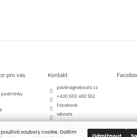
ce pro vás
Kontakt
Facebo
pavlina
@
wboats.cz
 podmínky
+420 603 482 552
Facebook
y
wboats
YouTube
používá soubory cookie. Dalším
Odmítnout
S