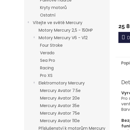
Palivové nádrže
Kryty motorů
Ostatní
Prům
hodn
Vítejte ve světě Mercury
25 8
produ
Motory Mercury 2,5 - 150HP
je
5,0
Motory Mercury V6 - V12
D
z
Four Stroke
5
Verado
hvězd
Sea Pro
Popi
Racing
Pro XS
Det
Elektromotory Mercury
Mercury Avator 7.5e
Vyr
Mercury Avator 20e
Pro 
vent
Mercury Avator 35e
Barv
Mercury Avator 75e
Bez
Mercury Avator 110e
fun
Příslušenství k motorům Mercury