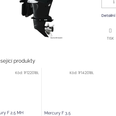
Detailn
TISK
sející produkty
Kód:
1F12201BL
Kód:
1F14201BL
ury F 2,5 MH
Mercury F 3,5