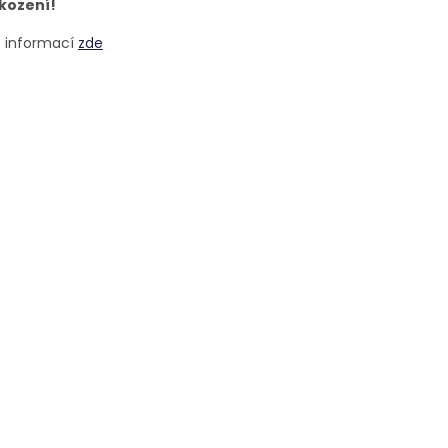
kození!
e informací
zde