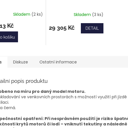
Skladem
(2 ks)
Skladem
(3 ks)
ěrné
Průměrné
ocení
hodnocení
13 Kč
ktu
produktu
29 305 Kč
DETAIL
je
5,0
o košíku
z
5
iček.
hvězdiček.
s
Diskuze
Ostatní informace
ailní popis produktu
obeno na míru pro daný model motoru.
skladování ve venkovních prostorách s možností využití při jízdě
ilaci.
a černá.
pečnostní opatření: Při nesprávném použití je riziko špatn
kčnosti krytů motorů či lodí – vniknutí tekutiny a následné