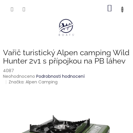
Přejít
NÁKUP
na
obsah
KOŠÍK
Vařič turistický Alpen camping Wild
Hunter 2v1 s přípojkou na PB láhev
4087
Průměrné
Neohodnoceno
Podrobnosti hodnocení
hodnocení
Značka:
Alpen Camping
produktu
je
0,0
z
5
hvězdiček.