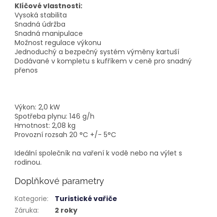
Klíčové vlastnosti:
Vysoká stabilita
Snadná údržba
Snadná manipulace
Možnost regulace výkonu
Jednoduchý a bezpečný systém výměny kartuší
Dodávané v kompletu s kufříkem v ceně pro snadný
přenos
Výkon: 2,0 kW
Spotřeba plynu: 146 g/h
Hmotnost: 2,08 kg
Provozní rozsah 20 °C +/- 5°C
Ideální společník na vaření k vodě nebo na výlet s
rodinou.
Doplňkové parametry
Kategorie
:
Turistické vařiče
Záruka
:
2 roky