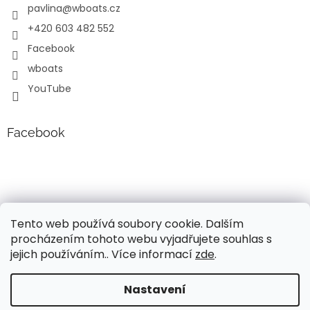
pavlina
@
wboats.cz
+420 603 482 552
Facebook
wboats
YouTube
Facebook
Tento web používá soubory cookie. Dalším
procházením tohoto webu vyjadřujete souhlas s
jejich používáním.. Více informací
zde
.
Vytvořil Shoptet
Nastavení
Vážení, v současné době probíhá úprava cen a popisů