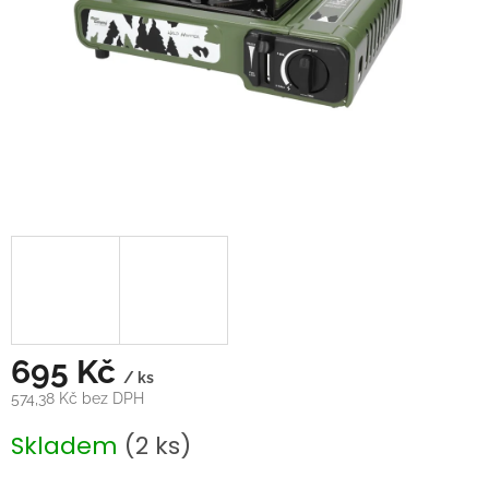
695 Kč
/ ks
574,38 Kč bez DPH
Měrná
Skladem
(2 ks)
cena: