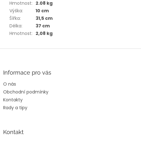
Hmotnost
:
2.08 kg
Výška
:
10 cm
Šířka
:
31,5 cm
Délka
:
37 cm
Hmotnost
:
2,08 kg
Z
á
p
a
Informace pro vás
t
O nás
í
Obchodní podmínky
Kontakty
Rady a tipy
Kontakt