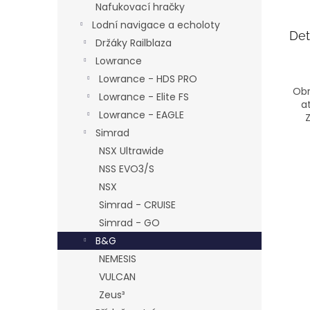
Nafukovací hračky
Lodní navigace a echoloty
Det
Držáky Railblaza
Lowrance
Lowrance - HDS PRO
Obr
Lowrance - Elite FS
a
Lowrance - EAGLE
Simrad
NSX Ultrawide
NSS EVO3/S
NSX
Simrad - CRUISE
Simrad - GO
B&G
NEMESIS
VULCAN
Zeus³