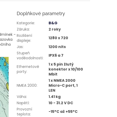
Doplňkové parametry
Kategorie
:
B&G
Záruka
:
2 roky
odmínek -
Rozlišení
1280 x 720
azovka
displeje
:
ečního
Jas
:
1200 nits
Stupeň
IPX6 a 7
voděodolnosti
:
1 x 5 pin žlutý
Ethernetové
konektor x 10/100
porty
:
Mbit
1 x NMEA 2000
NMEA 2000
:
Micro-C port, 1
LEN
Váha
:
1.41 kg
Napětí
:
10 - 31.2 V DC
Provozní
-15°C až +55°C
teplota
: