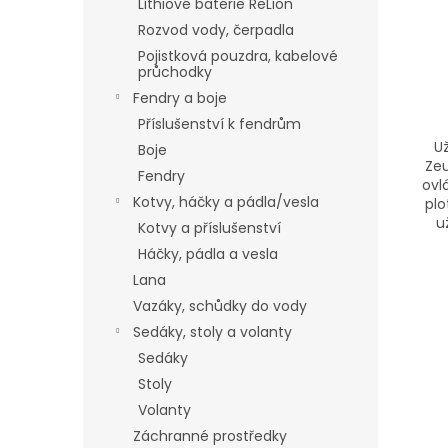
Lithiové baterie ReLion
Rozvod vody, čerpadla
Pojistková pouzdra, kabelové
průchodky
Fendry a boje
Příslušenství k fendrům
U
Boje
Zeu
Fendry
ovl
Kotvy, háčky a pádla/vesla
plo
u
Kotvy a příslušenství
Háčky, pádla a vesla
Lana
Vazáky, schůdky do vody
Sedáky, stoly a volanty
Sedáky
Stoly
Volanty
Záchranné prostředky