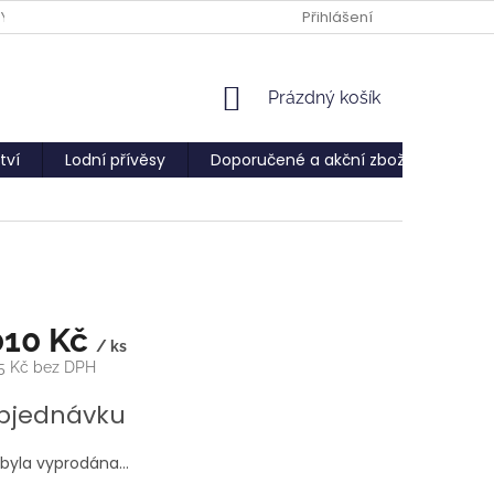
PY
Přihlášení
NÁKUPNÍ
Prázdný košík
KOŠÍK
tví
Lodní přívěsy
Doporučené a akční zboží
Služ
010 Kč
/ ks
75 Kč bez DPH
bjednávku
 byla vyprodána…