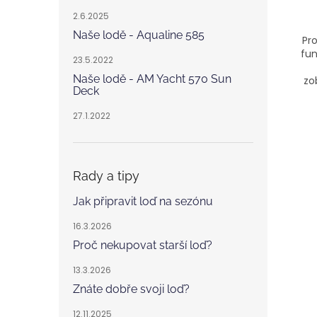
2.6.2025
Naše lodě - Aqualine 585
Pr
fun
23.5.2022
Naše lodě - AM Yacht 570 Sun
zo
Deck
27.1.2022
Rady a tipy
Jak připravit loď na sezónu
16.3.2026
Proč nekupovat starší loď?
13.3.2026
Znáte dobře svoji loď?
12.11.2025