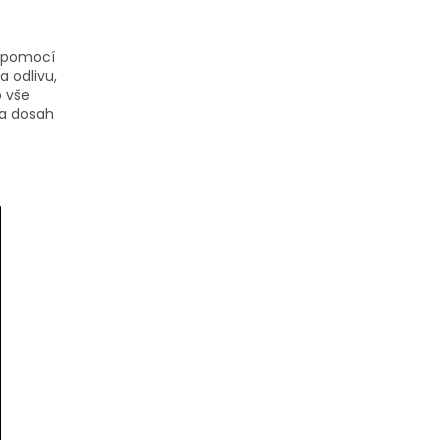
i pomocí
a odlivu,
o vše
na dosah