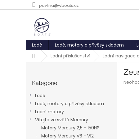
Přejít
pavlina@wboats.cz
na
obsah
Lodě
Lodě, motory a přívěsy skladem
L
Domů
Lodní příslušenství
Lodní navigace 
P
Zeu
o
Přeskočit
s
Průmě
Neoho
kategorie
Kategorie
t
hodnoc
r
produk
Lodě
a
je
Lodě, motory a přívěsy skladem
0,0
n
z
Lodní motory
n
5
í
Vítejte ve světě Mercury
hvězdič
p
Motory Mercury 2,5 - 150HP
a
Motory Mercury V6 - V12