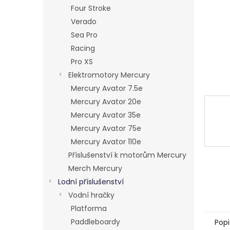
n
Four Stroke
e
Verado
l
Sea Pro
Racing
Pro XS
Elektromotory Mercury
Mercury Avator 7.5e
Mercury Avator 20e
Mercury Avator 35e
Mercury Avator 75e
Mercury Avator 110e
Příslušenství k motorům Mercury
Merch Mercury
Lodní příslušenství
Vodní hračky
Platforma
Paddleboardy
Popi