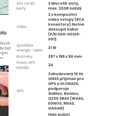
Slot na SD
2 MicroSD sloty,
karty
:
max. 32GB každý
2 x kompozitní
video vstupy (RCA
konektory).Nutné
Video
:
dokoupit kabel
olu
(P/N 000-00129-
001).
řevzít
Spotřeba
21 W
že být
energie - MAX
:
elným
Rozměry
:
287 x 166 x 90 mm
m.
Počet GPS
34
kanálů
:
Zabudovaný 10 Hz
GNSS přijímač pro
GPS a GLONASS,
podporuje
GPS
:
Galileo, Beidou,
QZSS.SBAS (WAAS,
EGNOS, MSAS,
GAGAN)
Halo pulzní