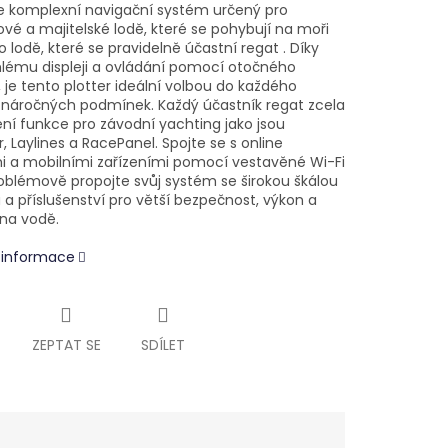
je komplexní navigační systém určený pro
vé a majitelské lodě, které se pohybují na moři
 lodě, které se pravidelně účastní regat . Díky
hlému displeji a ovládání pomocí otočného
, je tento plotter ideální volbou do každého
i náročných podmínek.
Každý účastník regat zcela
ení funkce pro závodní yachting jako jsou
r, Laylines a RacePanel.
Spojte se s online
i a mobilními zařízeními pomocí vestavěné Wi-Fi
oblémově propojte svůj systém se širokou škálou
 a příslušenství pro větší bezpečnost, výkon a
na vodě.
í informace
ZEPTAT SE
SDÍLET