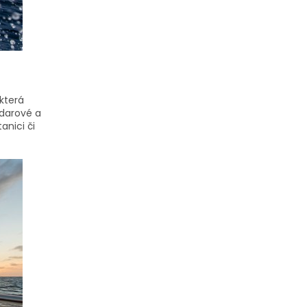
která
adarové a
anici či