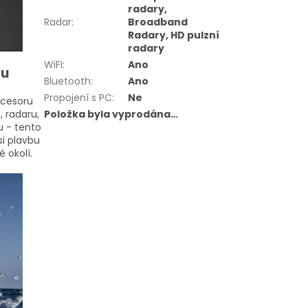
radary,
Radar
:
Broadband
Radary, HD pulzní
radary
WiFI
:
Ano
vu
Bluetooth
:
Ano
Propojení s PC
:
Ne
ocesoru
 radaru,
Položka byla vyprodána…
 - tento
si plavbu
 okolí.