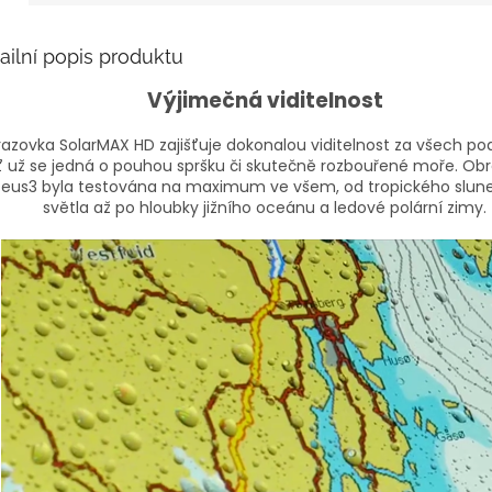
ailní popis produktu
Výjimečná viditelnost
azovka SolarMAX HD zajišťuje dokonalou viditelnost za všech p
ť už se jedná o pouhou spršku či skutečně rozbouřené moře.
Obr
Zeus3 byla testována na maximum ve všem, od tropického slun
světla až po hloubky jižního oceánu a ledové polární zimy.