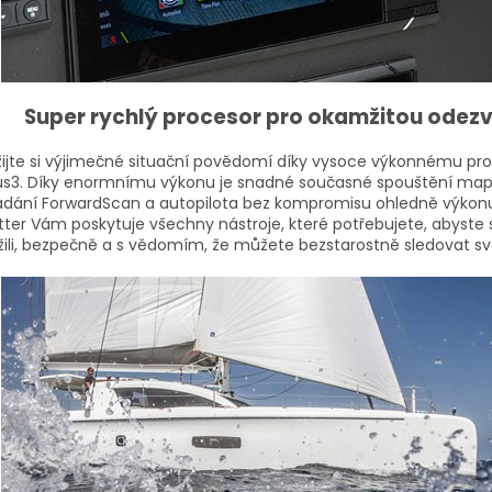
Super rychlý procesor pro okamžitou odez
žijte si výjimečné situační povědomí díky vysoce výkonnému pr
s3.
Díky enormnímu výkonu je snadné současné spouštění map,
ádání ForwardScan a autopilota bez kompromisu ohledně výkonu
tter Vám poskytuje všechny nástroje, které potřebujete, abyste 
žili, bezpečně a s vědomím, že můžete bezstarostně sledovat své