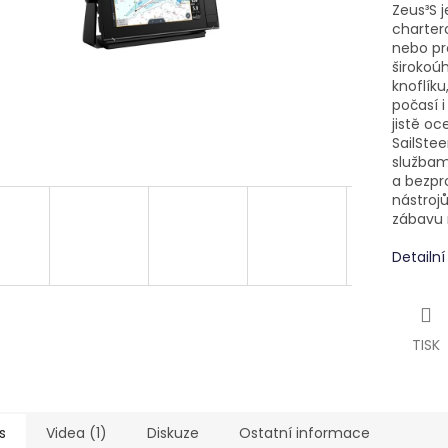
Zeus³S 
chartero
nebo pro
širokoú
knoflíku
počasí 
jistě oc
SailStee
službam
a bezpr
nástrojů
zábavu 
Detailn
TISK
s
Videa (1)
Diskuze
Ostatní informace