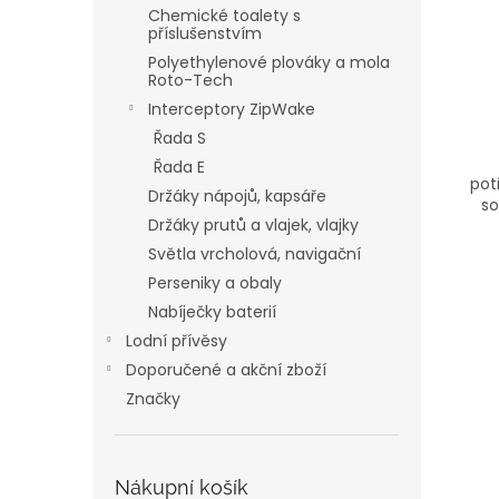
Chemické toalety s
příslušenstvím
Polyethylenové plováky a mola
Roto-Tech
Interceptory ZipWake
Řada S
Řada E
pot
Držáky nápojů, kapsáře
so
Držáky prutů a vlajek, vlajky
Světla vrcholová, navigační
Perseniky a obaly
Nabíječky baterií
Lodní přívěsy
Doporučené a akční zboží
Značky
Nákupní košík