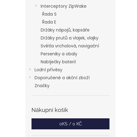
Interceptory ZipWake
Řada S
Řada E
Držáky nápojů, kapsáře
Držáky prutů a vlajek, vlajky
Světla vrcholová, navigační
Perseniky a obaly
Nabíječky baterií
Lodní přívěsy
Doporučené a akční zboží
Značky
Nákupní košík
0
KS /
0 KČ