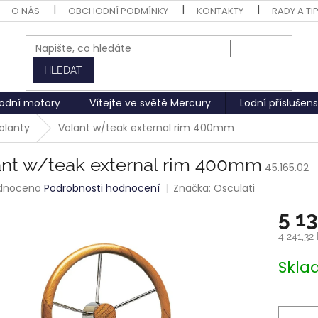
O NÁS
OBCHODNÍ PODMÍNKY
KONTAKTY
RADY A TI
HLEDAT
odní motory
Vítejte ve světě Mercury
Lodní příslušens
volanty
Volant w/teak external rim 400mm
ant w/teak external rim 400mm
45.165.02
rné
dnoceno
Podrobnosti hodnocení
Značka:
Osculati
ení
5 1
tu
4 241,32
Měrná
Skl
cena:
ek.