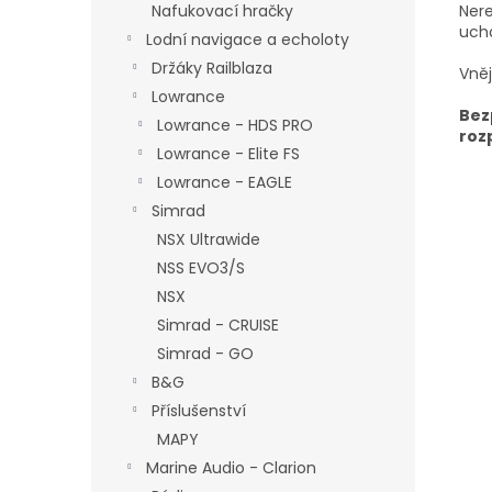
Nere
Nafukovací hračky
uch
Lodní navigace a echoloty
Držáky Railblaza
Vně
Lowrance
Bez
Lowrance - HDS PRO
roz
Lowrance - Elite FS
Lowrance - EAGLE
Simrad
NSX Ultrawide
NSS EVO3/S
NSX
Simrad - CRUISE
Simrad - GO
B&G
Příslušenství
MAPY
Marine Audio - Clarion