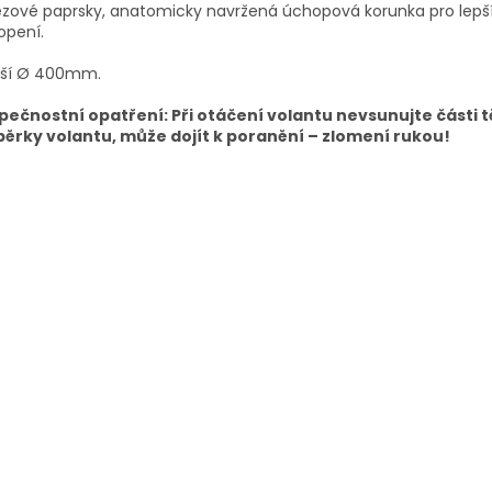
zové paprsky, anatomicky navržená úchopová korunka pro lepš
opení.
jší Ø 400mm.
pečnostní opatření: Při otáčení volantu nevsunujte části t
pěrky volantu, může dojít k poranění – zlomení rukou!