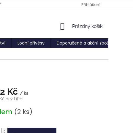
PY
Přihlášení
NÁKUPNÍ
Prázdný košík
KOŠÍK
tví
Lodní přívěsy
Doporučené a akční zboží
Služ
32 Kč
/ ks
 Kč bez DPH
adem
(2 ks)