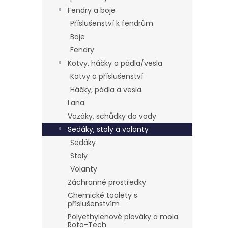
Fendry a boje
Příslušenství k fendrům
Boje
Fendry
Kotvy, háčky a pádla/vesla
Kotvy a příslušenství
Háčky, pádla a vesla
Lana
Vazáky, schůdky do vody
Sedáky, stoly a volanty
Sedáky
Stoly
Volanty
Záchranné prostředky
Chemické toalety s
příslušenstvím
Polyethylenové plováky a mola
Roto-Tech