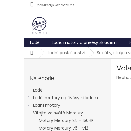
Přejít
pavlina@wboats.cz
na
obsah
Lodě
Lodě, motory a přívěsy skladem
L
Domů
Lodní příslušenství
Sedáky, stoly a 
P
Vol
o
Přeskočit
s
Průmě
Neoho
kategorie
Kategorie
t
hodnoc
r
produk
Lodě
a
je
Lodě, motory a přívěsy skladem
0,0
n
z
Lodní motory
n
5
í
Vítejte ve světě Mercury
hvězdič
p
Motory Mercury 2,5 - 150HP
a
Motory Mercury V6 - V12