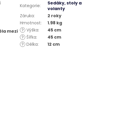
í
Sedáky, stoly a
Kategorie
:
volanty
Záruka
:
2 roky
Hmotnost
:
1.98 kg
?
Výška
:
45 cm
ěla mezi
?
Šířka
:
45 cm
?
Délka
:
12 cm