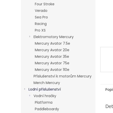
n
Four Stroke
e
Verado
l
Sea Pro
Racing
Pro XS
Elektromotory Mercury
Mercury Avator 7.5e
Mercury Avator 20e
Mercury Avator 35e
Mercury Avator 75e
Mercury Avator 110e
Příslušenství k motorům Mercury
Merch Mercury
Lodní příslušenství
Popi
Vodní hračky
Platforma
Det
Paddleboardy