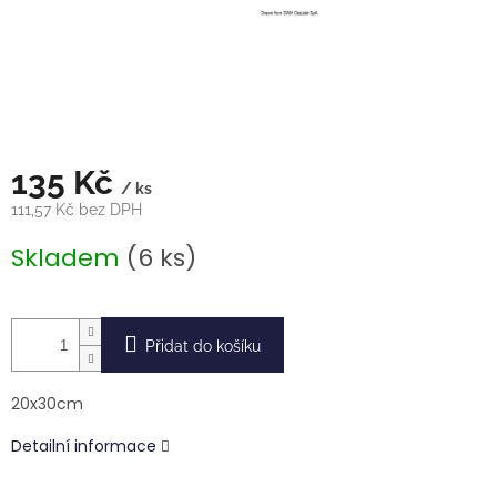
135 Kč
/ ks
111,57 Kč bez DPH
Měrná
Skladem
(6 ks)
cena:
Přidat do košíku
20x30cm
Detailní informace