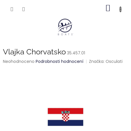
Přejít
NÁKUP
na
obsah
KOŠÍK
Vlajka Chorvatsko
35.457.01
Průměrné
Neohodnoceno
Podrobnosti hodnocení
Značka:
Osculati
hodnocení
produktu
je
0,0
z
5
hvězdiček.