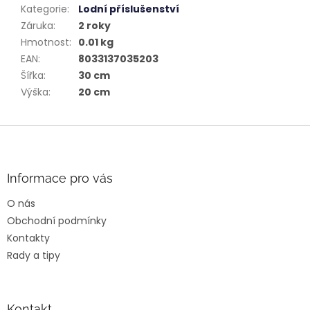
Kategorie
:
Lodní příslušenství
Záruka
:
2 roky
Hmotnost
:
0.01 kg
EAN
:
8033137035203
Šířka
:
30 cm
Výška
:
20 cm
Z
á
p
a
Informace pro vás
t
O nás
í
Obchodní podmínky
Kontakty
Rady a tipy
Kontakt