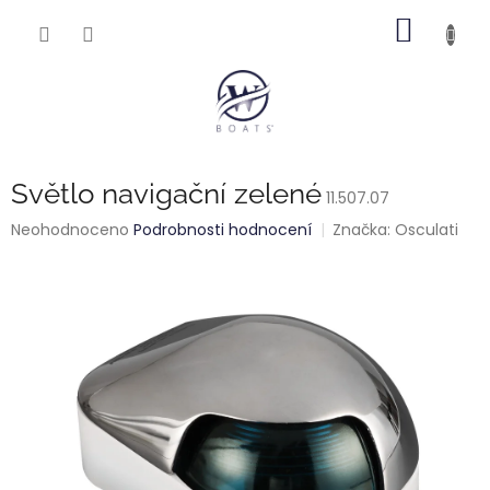
Přejít
NÁKUP
na
obsah
KOŠÍK
Světlo navigační zelené
11.507.07
Průměrné
Neohodnoceno
Podrobnosti hodnocení
Značka:
Osculati
hodnocení
produktu
je
0,0
z
5
hvězdiček.