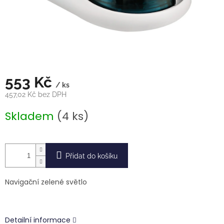
553 Kč
/ ks
457,02 Kč bez DPH
Měrná
Skladem
(4 ks)
cena:
Přidat do košíku
Navigační zelené světlo
Detailní informace