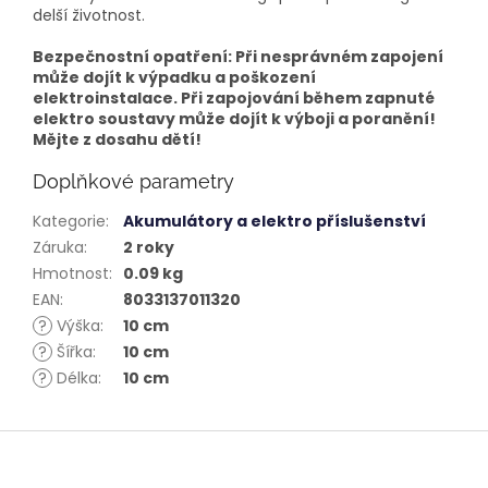
delší životnost.
Bezpečnostní opatření: Při nesprávném zapojení
může dojít k výpadku a poškození
elektroinstalace. Při zapojování během zapnuté
elektro soustavy může dojít k výboji a poranění!
Mějte z dosahu dětí!
Doplňkové parametry
Kategorie
:
Akumulátory a elektro příslušenství
Záruka
:
2 roky
Hmotnost
:
0.09 kg
EAN
:
8033137011320
?
Výška
:
10 cm
?
Šířka
:
10 cm
?
Délka
:
10 cm
Z
á