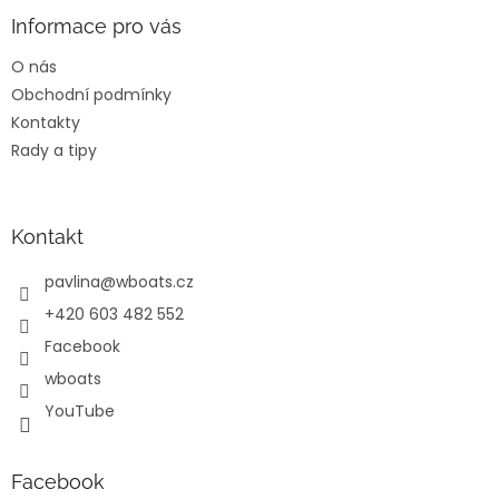
p
a
Informace pro vás
t
O nás
í
Obchodní podmínky
Kontakty
Rady a tipy
Kontakt
pavlina
@
wboats.cz
+420 603 482 552
Facebook
wboats
YouTube
Facebook