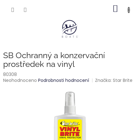
Přejít
NÁKUP
na
obsah
KOŠÍK
SB Ochranný a konzervační
prostředek na vinyl
80308
Průměrné
Neohodnoceno
Podrobnosti hodnocení
Značka:
Star Brite
hodnocení
produktu
je
0,0
z
5
hvězdiček.