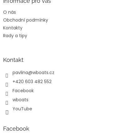
a
Informace pro vás
t
O nás
í
Obchodní podmínky
Kontakty
Rady a tipy
Kontakt
pavlina
@
wboats.cz
+420 603 482 552
Facebook
wboats
YouTube
Facebook