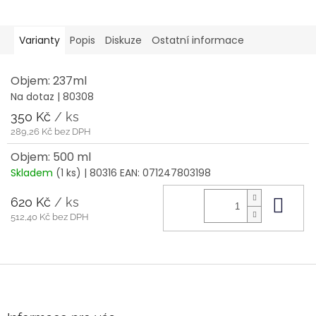
Varianty
Popis
Diskuze
Ostatní informace
Objem: 237ml
Na dotaz
| 80308
350 Kč
/ ks
289,26 Kč bez DPH
Objem: 500 ml
Skladem
(1 ks)
| 80316
EAN:
071247803198
620 Kč
/ ks
Do 
512,40 Kč bez DPH
Z
á
p