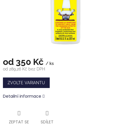
od
350 Kč
/ ks
od
289,26 Kč
bez DPH
Měrná
cena:
ZVOLTE VARIANTU
Detailní informace
ZEPTAT SE
SDÍLET