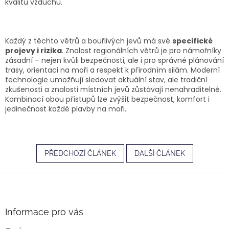
kvalitu vzduchu.
Každý z těchto větrů a bouřlivých jevů má své
specifické
projevy i rizika
. Znalost regionálních větrů je pro námořníky
zásadní – nejen kvůli bezpečnosti, ale i pro správné plánování
trasy, orientaci na moři a respekt k přírodním silám. Moderní
technologie umožňují sledovat aktuální stav, ale tradiční
zkušenosti a znalosti místních jevů zůstávají nenahraditelné.
Kombinací obou přístupů lze zvýšit bezpečnost, komfort i
jedinečnost každé plavby na moři.
PŘEDCHOZÍ ČLÁNEK
DALŠÍ ČLÁNEK
Z
á
p
a
Informace pro vás
t