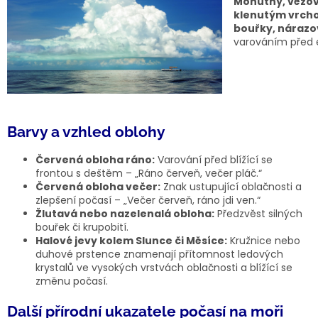
Mohutný, věžov
klenutým vrch
bouřky, nárazov
varováním před
Barvy a vzhled oblohy
Červená obloha ráno:
Varování před blížící se
frontou s deštěm – „Ráno červeň, večer pláč.“
Červená obloha večer:
Znak ustupující oblačnosti a
zlepšení počasí – „Večer červeň, ráno jdi ven.“
Žlutavá nebo nazelenalá obloha:
Předzvěst silných
bouřek či krupobití.
Halové jevy kolem Slunce či Měsíce:
Kružnice nebo
duhové prstence znamenají přítomnost ledových
krystalů ve vysokých vrstvách oblačnosti a blížící se
změnu počasí.
Další přírodní ukazatele počasí na moři