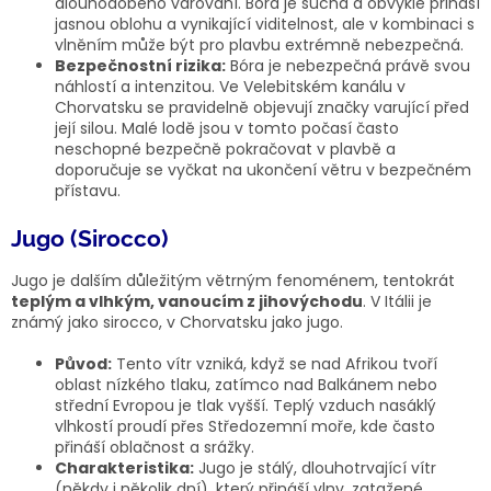
dlouhodobého varování. Bóra je suchá a obvykle přináší
jasnou oblohu a vynikající viditelnost, ale v kombinaci s
vlněním může být pro plavbu extrémně nebezpečná.
Bezpečnostní rizika:
Bóra je nebezpečná právě svou
náhlostí a intenzitou. Ve Velebitském kanálu v
Chorvatsku se pravidelně objevují značky varující před
její silou. Malé lodě jsou v tomto počasí často
neschopné bezpečně pokračovat v plavbě a
doporučuje se vyčkat na ukončení větru v bezpečném
přístavu.
Jugo (Sirocco)
Jugo je dalším důležitým větrným fenoménem, tentokrát
teplým a vlhkým, vanoucím z jihovýchodu
. V Itálii je
známý jako sirocco, v Chorvatsku jako jugo.
Původ:
Tento vítr vzniká, když se nad Afrikou tvoří
oblast nízkého tlaku, zatímco nad Balkánem nebo
střední Evropou je tlak vyšší. Teplý vzduch nasáklý
vlhkostí proudí přes Středozemní moře, kde často
přináší oblačnost a srážky.
Charakteristika:
Jugo je stálý, dlouhotrvající vítr
(někdy i několik dní), který přináší vlny, zatažené