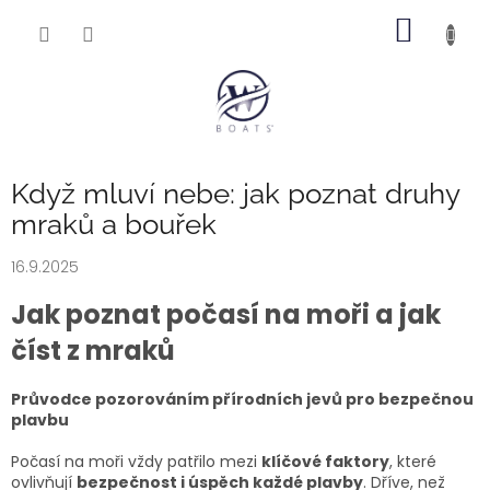
Přejít
NÁKUP
na
obsah
KOŠÍK
Když mluví nebe: jak poznat druhy
mraků a bouřek
16.9.2025
Jak poznat počasí na moři a jak
číst z mraků
Průvodce pozorováním přírodních jevů pro bezpečnou
plavbu
Počasí na moři vždy patřilo mezi
klíčové faktory
, které
ovlivňují
bezpečnost i úspěch každé plavby
. Dříve, než