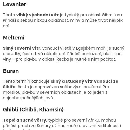
Levanter
Tento
vlhký východní vítr
je typický pro oblast Gibraltaru.
Přináší s sebou nízkou oblačnost, mlhy a může trvat několik
dní.
Meltemi
Silný severní vítr
, vanoucí v létě v Egejském moři, je suchý
a prudký, často trvá několik dní. Přináší ochlazení, ale i silné
vlny – pro plavbu v oblasti Řecka je nutné s ním počítat.
Buran
Tento termín označuje
silný a studený vítr vanoucí ze
Sibiře
, často je doprovázen sněhovými bouřemi. Pro
mořskou plavbu v severních oblastech je to jeden z
nejnebezpečnějších jevů.
Ghibli (Chibli, Khamsin)
Teplé a suché větry
, typické pro severní Afriku, mohou
přinést prach ze Sahary až nad moře a ovlivnit viditelnost i