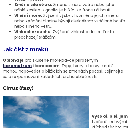
Směr a síla větru:
Změna směru větru nebo jeho
náhlé zesílení signalizuje blížící se frontu či bouři.
Vlnění moře:
Zvýšení výšky vln, změna jejich směru
nebo zpěnění hladiny bývají důsledkem vzdálené bouře
nebo silného větru.
Vlhkost vzduchu:
Zvýšená vlhkost a dusno často
předcházejí srážkám.
Jak číst z mraků
Obloha je
pro zkušené mořeplavce přirozeným
barometrem
i kompasem
. Typy, tvary a barvy mraků
mohou napovědět o blížících se změnách počasí. Zajímejte
se o rozpoznávání základních druhů oblačnosti:
Cirrus (řasy)
Vysoké, bílé, je
tvořené ledovými k
Příchod těchto mr