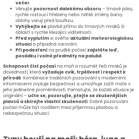
večer
.
Věnujte
pozornost dalekému obzoru
– tmavé pásy,
rychle rostoucí hřebeny nebo náhlé změny barvy
oblohy varují před bouřkou.
Vyhýbejte se
plavbě přímo do tmavých mraků či
oblastí s rychle klesající viditelností.
Před vyplutím
si ověřte
aktuální meteorologickou
situaci
a případná varování.
Při podezření
na prudké počasí
zajistěte loď,
posádku i volné předměty na palubě
.
Schopnost číst počasí
na moři a rozumět řeči mraků je
dovedností, která
vyžaduje cvik, trpělivost i respekt k
přírodě
. Kombinace tradičních pozorování s moderními
informacemi zvyšuje bezpečnost a umožňuje zažít moře v
jeho jedinečné proměnlivosti. Pamatujte, že každá situace je
originální –
učte se, pozorujte, ptejte se zkušenějších
plavců a sbírejte vlastní zkušenosti
. Dobré pozorování
počasí může být rozdílem mezi příjemnou plavbou a
nebezpečnou situací.