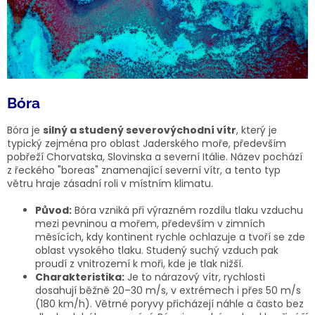
Bóra
Bóra je
silný a studený severovýchodní vítr
, který je
typický zejména pro oblast Jaderského moře, především
pobřeží Chorvatska, Slovinska a severní Itálie. Název pochází
z řeckého "boreas" znamenající severní vítr, a tento typ
větru hraje zásadní roli v místním klimatu.
Původ:
Bóra vzniká při výrazném rozdílu tlaku vzduchu
mezi pevninou a mořem, především v zimních
měsících, kdy kontinent rychle ochlazuje a tvoří se zde
oblast vysokého tlaku. Studený suchý vzduch pak
proudí z vnitrozemí k moři, kde je tlak nižší.
Charakteristika:
Je to nárazový vítr, rychlosti
dosahují běžně 20–30 m/s, v extrémech i přes 50 m/s
(180 km/h). Větrné poryvy přicházejí náhle a často bez