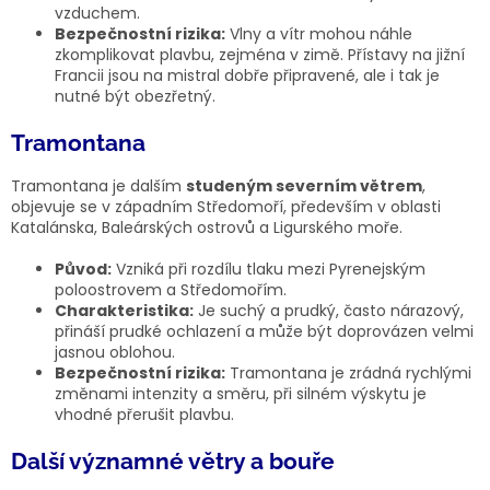
vzduchem.
Bezpečnostní rizika:
Vlny a vítr mohou náhle
zkomplikovat plavbu, zejména v zimě. Přístavy na jižní
Francii jsou na mistral dobře připravené, ale i tak je
nutné být obezřetný.
Tramontana
Tramontana je dalším
studeným severním větrem
,
objevuje se v západním Středomoří, především v oblasti
Katalánska, Baleárských ostrovů a Ligurského moře.
Původ:
Vzniká při rozdílu tlaku mezi Pyrenejským
poloostrovem a Středomořím.
Charakteristika:
Je suchý a prudký, často nárazový,
přináší prudké ochlazení a může být doprovázen velmi
jasnou oblohou.
Bezpečnostní rizika:
Tramontana je zrádná rychlými
změnami intenzity a směru, při silném výskytu je
vhodné přerušit plavbu.
Další významné větry a bouře