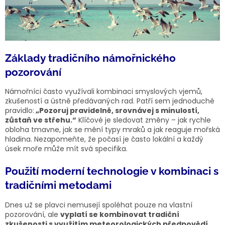
Základy tradičního námořnického
pozorování
Námořníci často využívali kombinaci smyslových vjemů,
zkušeností a ústně předávaných rad. Patří sem jednoduché
pravidlo:
„Pozoruj pravidelně, srovnávej s minulostí,
zůstaň ve střehu.“
Klíčové je sledovat změny – jak rychle
obloha tmavne, jak se mění typy mraků a jak reaguje mořská
hladina. Nezapomeňte, že počasí je často lokální a každý
úsek moře může mít svá specifika.
Použití moderní technologie v kombinaci s
tradičními metodami
Dnes už se plavci nemusejí spoléhat pouze na vlastní
pozorování, ale
vyplatí se kombinovat tradiční
zkušenosti s využitím meteorologických předpovědí,