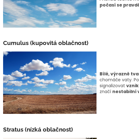
počasí se pravd
Cumulus (kupovitá oblačnost)
Bílé, výrazně tv
chomáče vaty. Pok
signalizovat
vznik
značí
nestabilní
Stratus (nízká oblačnost)