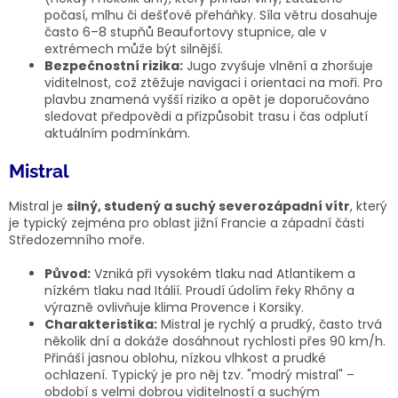
počasí, mlhu či dešťové přeháňky. Síla větru dosahuje
často 6–8 stupňů Beaufortovy stupnice, ale v
extrémech může být silnější.
Bezpečnostní rizika:
Jugo zvyšuje vlnění a zhoršuje
viditelnost, což ztěžuje navigaci i orientaci na moři. Pro
plavbu znamená vyšší riziko a opět je doporučováno
sledovat předpovědi a přizpůsobit trasu i čas odplutí
aktuálním podmínkám.
Mistral
Mistral je
silný, studený a suchý severozápadní vítr
, který
je typický zejména pro oblast jižní Francie a západní části
Středozemního moře.
Původ:
Vzniká při vysokém tlaku nad Atlantikem a
nízkém tlaku nad Itálií. Proudí údolím řeky Rhôny a
výrazně ovlivňuje klima Provence i Korsiky.
Charakteristika:
Mistral je rychlý a prudký, často trvá
několik dní a dokáže dosáhnout rychlosti přes 90 km/h.
Přináší jasnou oblohu, nízkou vlhkost a prudké
ochlazení. Typický je pro něj tzv. "modrý mistral" –
období s velmi dobrou viditelností a suchým