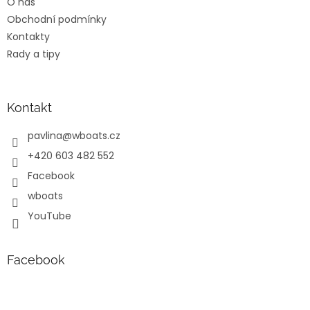
O nás
í
Obchodní podmínky
Kontakty
Rady a tipy
Kontakt
pavlina
@
wboats.cz
+420 603 482 552
Facebook
wboats
YouTube
Facebook