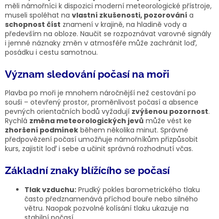
měli námořníci k dispozici moderní meteorologické přístroje,
museli spoléhat na
vlastní zkušenosti, pozorování
a
schopnost číst
znamení v krajině, na hladině vody a
především na obloze. Naučit se rozpoznávat varovné signály
i jemné náznaky změn v atmosféře může zachránit loď,
posádku i cestu samotnou.
Význam sledování počasí na moři
Plavba po moři je mnohem náročnější než cestování po
souši – otevřený prostor, proměnlivost počasí a absence
pevných orientačních bodů vyžadují
zvýšenou pozornost
.
Rychlá
změna meteorologických jevů
může vést ke
zhoršení podmínek
během několika minut. Správné
předpovězení počasí umožňuje námořníkům přizpůsobit
kurs, zajistit loď i sebe a učinit správná rozhodnutí včas.
Základní znaky blížícího se počasí
Tlak vzduchu:
Prudký pokles barometrického tlaku
často předznamenává příchod bouře nebo silného
větru. Naopak pozvolné kolísání tlaku ukazuje na
stabilní počasí.