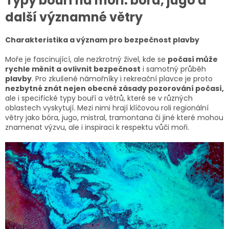
Typy bouří na moři: bóra, jugo a
další významné větry
Charakteristika a význam pro bezpečnost plavby
Moře je fascinující, ale nezkrotný živel, kde se
počasí může
rychle měnit a ovlivnit bezpečnost
i samotný průběh
plavby
. Pro zkušené námořníky i rekreační plavce je proto
nezbytné znát nejen obecné zásady pozorování počasí,
ale i specifické typy bouří a větrů, které se v různých
oblastech vyskytují. Mezi nimi hrají klíčovou roli regionální
větry jako bóra, jugo, mistral, tramontana či jiné které mohou
znamenat výzvu, ale i inspiraci k respektu vůči moři.