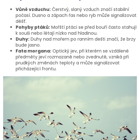
Vůně vzduchu:
Čerstvý, slaný vzduch značí stabilní
počasí. Dusno a zápach řas nebo ryb může signalizovat
déšť.
Pohyby ptáků:
Mořští ptáci se před bouří často stahují
k souši nebo létají nízko nad hladinou.
Duhy:
Duhy nad mořem po ranním dešti značí, že brzy
bude jasno.
Fata morgana:
Optický jev, při kterém se vzdálené
předměty jeví rozmazaně nebo zvednutě, vzniká při
prudkých změnách teploty a může signalizovat
přicházející frontu.