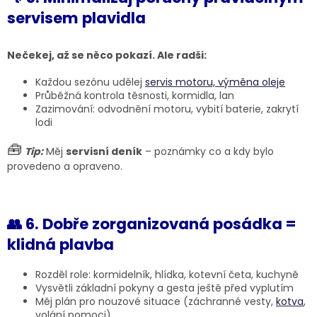
servisem plavidla
Nečekej, až se něco pokazí. Ale radši:
Každou sezónu udělej
servis motoru, výměna oleje
Průběžná kontrola těsnosti, kormidla, lan
Zazimování: odvodnění motoru, vybití baterie, zakrytí
lodi
🧰
Tip:
Měj
servisní deník
– poznámky co a kdy bylo
provedeno a opraveno.
👥 6. Dobře zorganizovaná posádka =
klidná plavba
Rozděl role: kormidelník, hlídka, kotevní četa, kuchyně
Vysvětli základní pokyny a gesta ještě před vyplutím
Měj plán pro nouzové situace (záchranné vesty,
kotva
,
volání pomoci)