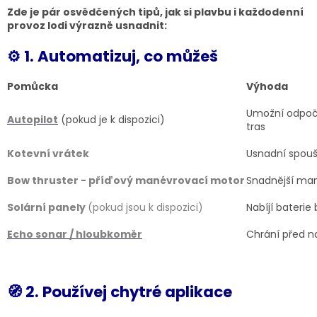
Zde je pár osvědčených tipů, jak si plavbu i každodenní
provoz lodi výrazně usnadnit:
⚙️ 1. Automatizuj, co můžeš
Pomůcka
Výhoda
Umožní odpoči
Autopilot
(pokud je k dispozici)
tras
Kotevní vrátek
Usnadní spouš
Bow thruster - příďový manévrovací motor
Snadnější man
Solární panely
(pokud jsou k dispozici)
Nabíjí baterie
Echo sonar / hloubkoměr
Chrání před n
🧭 2. Používej chytré aplikace