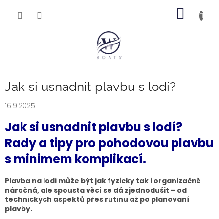
Přejít
NÁKUP
na
obsah
KOŠÍK
Jak si usnadnit plavbu s lodí?
16.9.2025
Jak si usnadnit plavbu s lodí?
Rady a tipy pro pohodovou plavbu
s minimem komplikací.
Plavba na lodi může být jak fyzicky tak i organizačně
náročná, ale spousta věcí se dá zjednodušit – od
technických aspektů přes rutinu až po plánování
plavby.