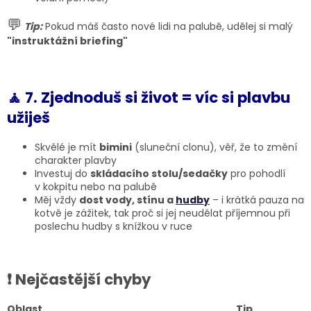
💬
Tip:
Pokud máš často nové lidi na palubě, udělej si malý
"instruktážní briefing"
🧘 7. Zjednoduš si život = víc si plavbu
užiješ
Skvělé je mít
bimini
(sluneční clonu), věř, že to změní
charakter plavby
Investuj do
skládacího stolu/sedačky
pro pohodlí
v kokpitu nebo na palubě
Měj vždy
dost vody, stínu a
hudby
– i krátká pauza na
kotvě je zážitek, tak proč si jej neudělat příjemnou při
poslechu hudby s knížkou v ruce
❗ Nejčastější chyby
Oblast
Tip