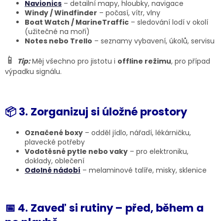
Navionics
– detailní mapy, hloubky, navigace
Windy / Windfinder
– počasí, vítr, vlny
Boat Watch / MarineTraffic
– sledování lodí v okolí
(užitečné na moři)
Notes nebo Trello
– seznamy vybavení, úkolů, servisu
📱
Tip:
Měj všechno pro jistotu i
offline režimu
, pro případ
výpadku signálu.
📦 3. Zorganizuj si úložné prostory
Označené boxy
– odděl jídlo, nářadí, lékárničku,
plavecké potřeby
Vodotěsné pytle nebo vaky
– pro elektroniku,
doklady, oblečení
Odolné nádobí
– melaminové talíře, misky, sklenice
📅 4. Zaveď si rutiny – před, během a