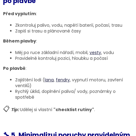
po plavbě
Před vyplutím
:
Zkontroluj palivo, vodu, napětí baterií, počasí, trasu
Zapiš si trasu a plánované časy
Během plavby
:
Měj po ruce základní nářadí, mobil,
vesty
, vodu
Pravidelně kontroluj pozici, hloubku a počasí
Po plavbě
:
Zajištění lodi (
lana
,
fendry
, vypnutí motoru, zavření
ventilů)
Rychlý úklid, doplnění paliva/ vody, poznámky o
spotřebě
📋
Tip:
Udělej si vlastní
"checklist rutiny"
.
🔧 5. Minimalizuj poruchy pravidelným