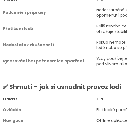
Nedostatečné z
Podcenění přípravy
opomenutí poč
Příliš mnoho ce
Přetížení lodě
ohrožuje stabil
Pokud nemáte d
Nedostatek zkušeností
lodě nebo se p
Vždy používejt
Ignorování bezpečnostních opatření
pod vlivem alko
✅ Shrnutí – jak si usnadnit provoz lodi
Oblast
Tip
Ovládání
Elektrické pomů
Navigace
Offline aplika