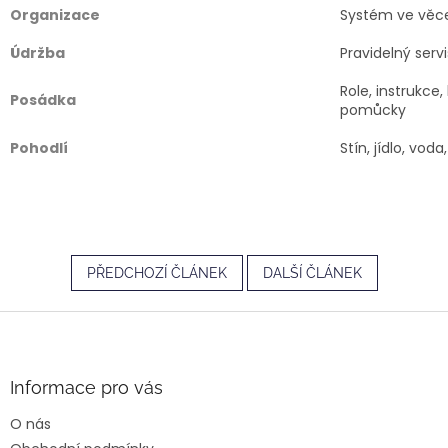
Organizace
Systém ve věcec
Údržba
Pravidelný serv
Role, instrukce
Posádka
pomůcky
Pohodlí
Stín, jídlo, voda
PŘEDCHOZÍ ČLÁNEK
DALŠÍ ČLÁNEK
Z
á
p
a
Informace pro vás
t
O nás
í