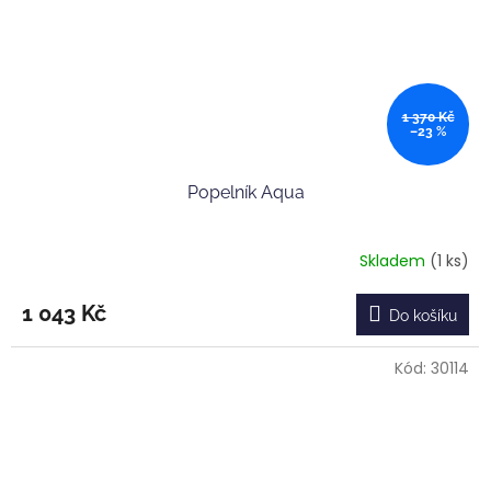
1 370 Kč
–23 %
Popelník Aqua
Skladem
(1 ks)
1 043 Kč
Do košíku
Kód:
30114