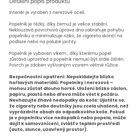
Detailní popis produktu
Interiér je vyroben z nerezové oceli.
Popelník je těžký, díky čemuž je velice stabilní.
Neklouzavá povrchová úprava dna zabraňuje pohybu
popelníku a minimalizuje riziko, že cigareta skončí na
podlaze nebo na palubě jachty.
Popelník je vybaven víkem , díky kterému popel
zůstává uprostřed a popelník nemusí být stále čištěn.
Povrch je zdoben vyšívaným vzorem větrné růžice.
Bezpečnostní opatření: Nepokládejte blízko
hořlavých materiálů: Popelníky i nerezové –
mohou zůstat dlouho horké. Uložení blízko záclon,
papíru, plastů nebo dřeva může vést k požáru.
Nevhazujte žhavé nedopalky do koše: Ujistěte se,
že cigarety nebo doutníky jsou zcela uhašené, než
vyprázdníte obsah do odpadkového koše. Pokud
je v popelníku více nedopalků nebo popela, může
dojít k samovznícení, zvlášť v teplém prostředí
(auto, slunce, uzavřený prostor).