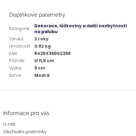
Doplňkové parametry
Dekorace, lůžkoviny a další nezbytnosti
Kategorie
:
na palubu
Záruka
:
2 roky
Hmotnost
:
0.62 kg
EAN
:
8435436602368
Průměr
:
Ø 11,5 cm
Výška
:
9 cm
Barva
:
Modrá
Z
á
p
a
Informace pro vás
t
O nás
í
Obchodní podmínky