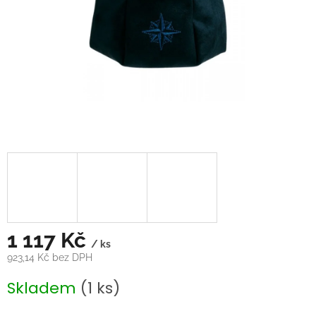
1 117 Kč
/ ks
923,14 Kč bez DPH
Měrná
Skladem
(1 ks)
cena: