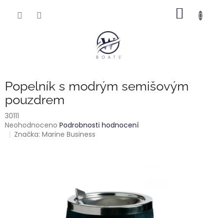
Přejít
NÁKUP
na
obsah
KOŠÍK
Popelník s modrým semišovým
pouzdrem
30111
Průměrné
Neohodnoceno
Podrobnosti hodnocení
hodnocení
Značka:
Marine Business
produktu
je
0,0
z
5
hvězdiček.